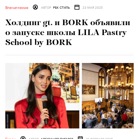
Впечатления
АВТОР
РБК СТИЛЬ
23 МАЯ 2025
Холдинг gt. и BORK объявили
о запуске школы LILA Pastry
School by BORK
Герои
АВТОР
АЛЕКСАНДР ПИГАРЕВ
18 ФЕВРАЛЯ 2025