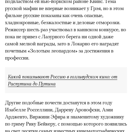
подвластном ей нью-йоркском районе Квинс. Тема
русской мафии не впервые возникает у Грэя, но в этом
фильме русские показаны как очень опасные,
хладнокровные, безжалостные и деловые отморозки.
Режиссер шесть раз участвовал в каннском конкурсе, но
пока не привез с Лазурного берега ни одной даже
самой мелкой награды, зато в Локарно его наградят
почетным «Золотым леопардом» за достижения в
профессии.
Какой показывают Россию в голливудском кино: от
Распутина до Путина
Другие подобные почести достанутся в этом году
Изабелле Росселлини, Даррену Аронофски, Азии
Ардженто, Виржини Эфира и знаменитому художнику
по гриму Рику Бейкеру, с помощью которого появились
на свет десятки самых известных кинематографических