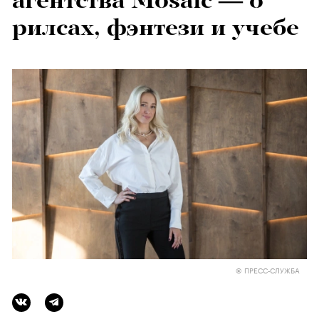
агентства Mosaic — о
рилсах, фэнтези и учебе
© ПРЕСС-СЛУЖБА