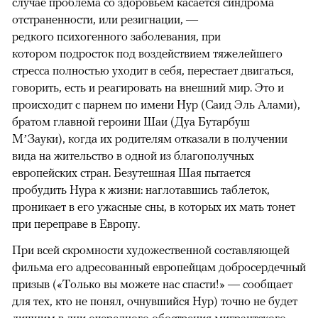
случае проблема со здоровьем касается синдрома
отстраненности, или резигнации, —
редкого психогенного заболевания, при
котором подросток под воздействием тяжелейшего
стресса полностью уходит в себя, перестает двигаться,
говорить, есть и реагировать на внешний мир. Это и
происходит с парнем по имени Нур (Саид Эль Алами),
братом главной героини Шаи (Дуа Бутарбуш
М’Зауки), когда их родителям отказали в получении
вида на жительство в одной из благополучных
европейских стран. Безутешная Шая пытается
пробудить Нура к жизни: наглотавшись таблеток,
проникает в его ужасные сны, в которых их мать тонет
при переправе в Европу.
При всей скромности художественной составляющей
фильма его адресованный европейцам добросердечный
призыв («Только вы можете нас спасти!» — сообщает
для тех, кто не понял, очнувшийся Нур) точно не будет