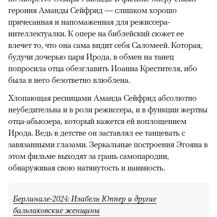
героиня Аманды Сейфрид — слишком хорошо
причесанная и напомаженная для режиссера-
интеллектуалки. К опере на библейский сюжет ее
влечет то, что она сама видит себя Саломеей. Которая,
будучи дочерью царя Ирода, в обмен на танец
попросила отца обезглавить Иоанна Крестителя, ибо
была в него безответно влюблена.
Хлопающая ресницами Аманда Сейфрид абсолютно
неубедительна и в роли режиссера, и в функции жертвы
отца-абьюзера, который кажется ей воплощением
Ирода. Ведь в детстве он заставлял ее танцевать с
завязанными глазами. Зеркальные построения Эгояна в
этом фильме выходят за грань самопародии,
обнаруживая свою натянутость и наивность.
Берлинале-2024: Изабель Юппер и другие
бальзаковские женщины