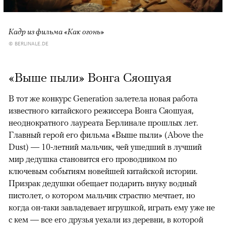
Кадр из фильма «Как огонь»
© BERLINALE.DE
«Выше пыли» Вонга Сяошуая
В тот же конкурс Generation залетела новая работа
известного китайского режиссера Вонга Сяошуая,
неоднократного лауреата Берлинале прошлых лет.
Главный герой его фильма «Выше пыли» (Above the
Dust) — 10-летний мальчик, чей ушедший в лучший
мир дедушка становится его проводником по
ключевым событиям новейшей китайской истории.
Призрак дедушки обещает подарить внуку водный
пистолет, о котором мальчик страстно мечтает, но
когда он-таки завладевает игрушкой, играть ему уже не
с кем — все его друзья уехали из деревни, в которой