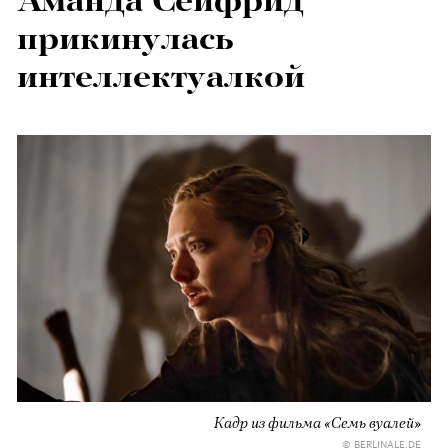
Аманда Сейфрид
прикинулась
интеллектуалкой
Кадр из фильма «Семь вуалей»
© BERLINALE.DE