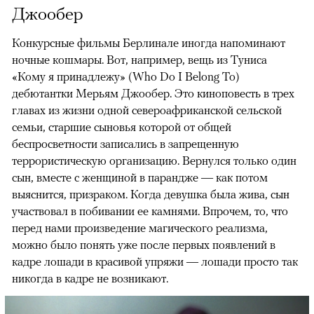
Джообер
Конкурсные фильмы Берлинале иногда напоминают
ночные кошмары. Вот, например, вещь из Туниса
«Кому я принадлежу» (Who Do I Belong To)
дебютантки Мерьям Джообер. Это киноповесть в трех
главах из жизни одной североафриканской сельской
семьи, старшие сыновья которой от общей
беспросветности записались в запрещенную
террористическую организацию. Вернулся только один
сын, вместе с женщиной в парандже — как потом
выяснится, призраком. Когда девушка была жива, сын
участвовал в побивании ее камнями. Впрочем, то, что
перед нами произведение магического реализма,
можно было понять уже после первых появлений в
кадре лошади в красивой упряжи — лошади просто так
никогда в кадре не возникают.