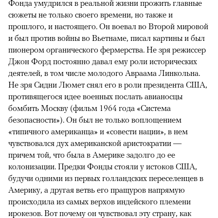
Фонда умудрился в реальной жизни прожить главные
сюжеты не только своего времени, но также и
прошлого, и настоящего. Он воевал во Второй мировой
и был против войны во Вьетнаме, писал картины и был
пионером органического фермерства. Не зря режиссер
Джон Форд постоянно давал ему роли исторических
деятелей, в том числе молодого Авраама Линкольна.
Не зря Сидни Люмет снял его в роли президента США,
противящегося идее военных послать авианосцы
бомбить Москву (фильм 1964 года «Система
безопасности»). Он был не только воплощением
«типичного американца» и «совести нации», в нем
чувствовался дух американской аристократии —
причем той, что была в Америке задолго до ее
колонизации. Предки Фонды стояли у истоков США,
будучи одними из первых голландских переселенцев в
Америку, а другая ветвь его пращуров напрямую
происходила из самых верхов индейского племени
ирокезов. Вот почему он чувствовал эту страну, как