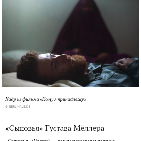
Кадр из фильма «Кому я принадлежу»
© BERLINALE.DE
«Сыновья» Густава Мёллера