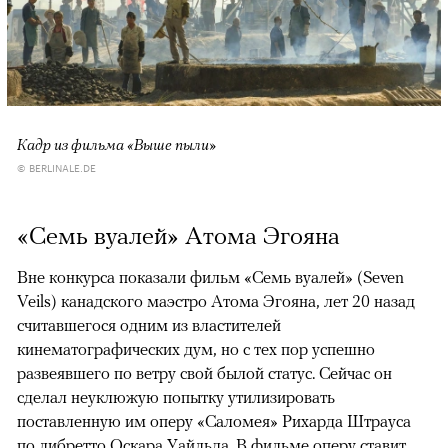
Кадр из фильма «Выше пыли»
© BERLINALE.DE
«Семь вуалей» Атома Эгояна
Вне конкурса показали фильм «Семь вуалей» (Seven
Veils) канадского маэстро Атома Эгояна, лет 20 назад
считавшегося одним из властителей
кинематографических дум, но с тех пор успешно
развеявшего по ветру свой былой статус. Сейчас он
сделал неуклюжую попытку утилизировать
поставленную им оперу «Саломея» Рихарда Штрауса
по либретто Оскара Уайльда. В фильме оперу ставит