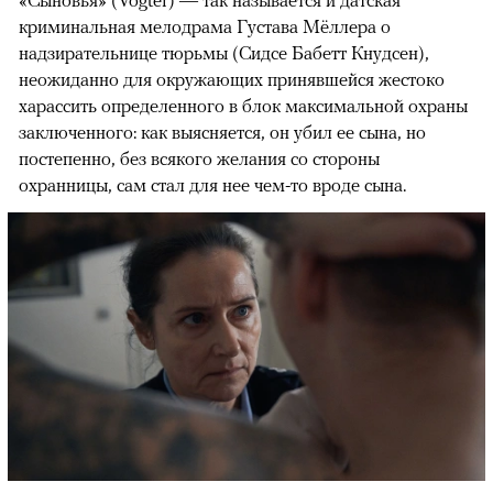
«Сыновья» (Vogter) — так называется и датская
криминальная мелодрама Густава Мёллера о
надзирательнице тюрьмы (Сидсе Бабетт Кнудсен),
неожиданно для окружающих принявшейся жестоко
харассить определенного в блок максимальной охраны
заключенного: как выясняется, он убил ее сына, но
постепенно, без всякого желания со стороны
00:00
/
00:00
охранницы, сам стал для нее чем-то вроде сына.