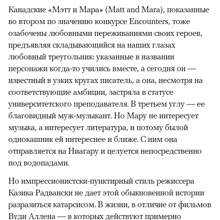
Канадские «Мэтт и Мара» (Matt and Mara), показанные
во втором по значению конкурсе Encounters, тоже
озабочены любовными переживаниями своих героев,
предъявляя складывающийся на наших глазах
любовный треугольник: указанные в названии
персонажи когда-то учились вместе, а сегодня он —
известный в узких кругах писатель, а она, несмотря на
соответствующие амбиции, застряла в статусе
университетского преподавателя. В третьем углу — ее
благовидный муж-музыкант. Но Мару не интересует
музыка, а интересует литература, и потому былой
однокашник ей интереснее и ближе. С ним она
отправляется на Ниагару и целуется непосредственно
под водопадами.
Но импрессионистски-пунктирный стиль режиссера
Казика Радвански не дает этой обыкновенной истории
разразиться катарсисом. В жизни, в отличие от фильмов
Вуди Аллена — в которых действуют примерно