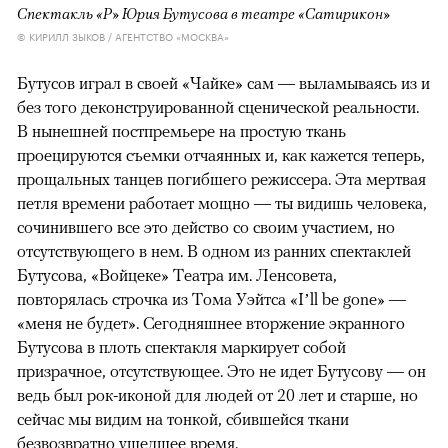
Спектакль «Р» Юрия Бутусова в театре «Сатирикон»
© КИРИЛЛ ЗЫКОВ / АГЕНТСТВО «МОСКВА»
Бутусов играл в своей «Чайке» сам — выламываясь из и
без того деконструированной сценической реальности.
В нынешней постпремьере на простую ткань
проецируются съемки отчаянных и, как кажется теперь,
прощальных танцев погибшего режиссера. Эта мертвая
петля времени работает мощно — ты видишь человека,
сочинившего все это действо со своим участием, но
отсутствующего в нем. В одном из ранних спектаклей
Бутусова, «Войцеке» Театра им. Ленсовета,
повторялась строчка из Тома Уэйтса «I’ll be gone» —
«меня не будет». Сегодняшнее вторжение экранного
Бутусова в плоть спектакля маркирует собой
призрачное, отсутствующее. Это не идет Бутусову — он
ведь был рок-иконой для людей от 20 лет и старше, но
сейчас мы видим на тонкой, сбившейся ткани
безвозвратно ушедшее время.