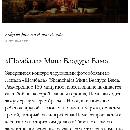
Кадр из фильма «Черный чай»
© BERLINALE.DE
«Шамбала» Мина Баадура Бама
Завершился конкурс чарующими фотообоями из
Непала «Шамбала» (Shambhala) Мина Баадура Бама.
Размеренное 150-минутное повествование начинается
свадьбой, на которой главная героиня, Пема, выходит
замуж сразу за трех братьев. Но один из них еще
ребенок, другой — монах (по имени Карма), остается
третий, который, сделав ребенка Пеме, отправляется с
караваном по торговым делам в Тибет. Но там его
застают непроверенные слухи о том, что жена изменила