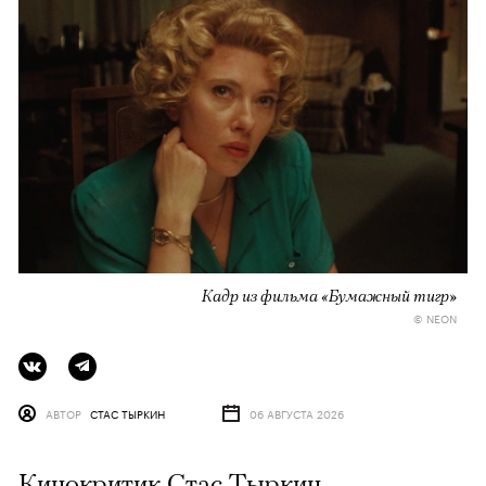
Кадр из фильма «Бумажный тигр»
© NEON
АВТОР
СТАС ТЫРКИН
06 АВГУСТА 2026
Кинокритик Стас Тыркин