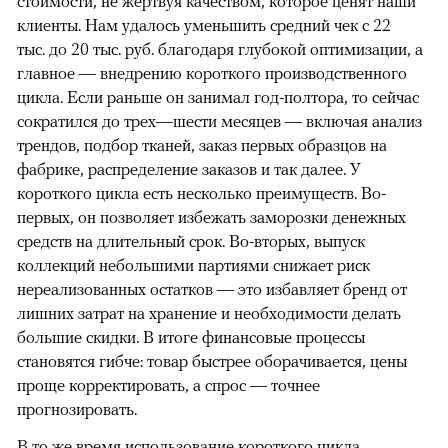
стоимости, не жертвуя качеством, которое ценят наши
клиенты. Нам удалось уменьшить средний чек с 22
тыс. до 20 тыс. руб. благодаря глубокой оптимизации, а
главное — внедрению короткого производственного
цикла. Если раньше он занимал год-полтора, то сейчас
сократился до трех—шести месяцев — включая анализ
трендов, подбор тканей, заказ первых образцов на
фабрике, распределение заказов и так далее. У
короткого цикла есть несколько преимуществ. Во-
первых, он позволяет избежать заморозки денежных
средств на длительный срок. Во-вторых, выпуск
коллекций небольшими партиями снижает риск
нереализованных остатков — это избавляет бренд от
лишних затрат на хранение и необходимости делать
большие скидки. В итоге финансовые процессы
становятся гибче: товар быстрее оборачивается, цены
проще корректировать, а спрос — точнее
прогнозировать.
В то же время использование короткого цикла