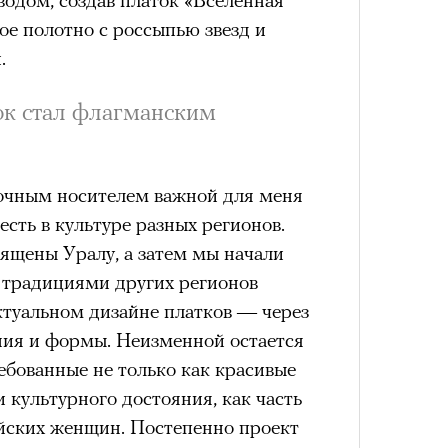
е полотно с россыпью звезд и
удет лишним в дни очередного
.
зиса.
ок стал флагманским
Умный
осваи
Trave
ый европейцам
«РБК 
очным носителем важной для меня
пров
ечный призыв
есть в культуре разных регионов.
ящены Уралу, а затем мы начали
удет лишним в
 традициями других регионов
ого обострения
ктуальном дизайне платков — через
ия и формы. Неизменной остается
ого кризиса.
ребованные не только как красивые
и культурного достояния, как часть
йских женщин. Постепенно проект