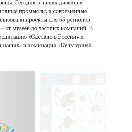
раны. Сегодня в наших дизайнах
Кира 
ионные промыслы, и современные
доск
ализовали проекты для 55 регионов
штук
— от музеев до частных компаний. В
редитацию «Сделано в России» и
й наших» в номинации «Культурный
Сможе
отвеч