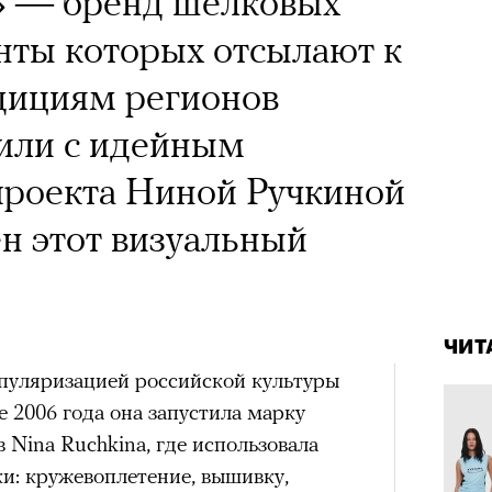
е» — бренд шелковых
 Тыркин рассказывает о
нты которых отсылают к
на остросоциальные
дициям регионов
рили с идейным
проекта Ниной Ручкиной
ен этот визуальный
рам-канал «РБК Стиль»
Лока
4 кол
Корей
пропу
взро
ар и Жереми Труиля
ЧИТ
пуляризацией российской культуры
Грэя
е 2006 года она запустила марку
 Nina Ruchkina, где использовала
рное: голливудские левые и черный
и: кружевоплетение, вышивку,