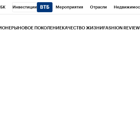
РБК
Инвестиции
Мероприятия
Отрасли
Недвижимос
и
Телеканал
РБК Вино
Спорт
Школа управления РБК
РБ
ЗИОНЕРЫ
НОВОЕ ПОКОЛЕНИЕ
КАЧЕСТВО ЖИЗНИ
FASHION REVIEW
РБК Life
Тренды
Визионеры
Национальные проекты
Горо
 Бизнес-среда
Дискуссионный клуб
Исследования
Кредитны
Газета
Спецпроекты СПб
Конференции СПб
Спецпроекты
трагентов
Политика
Экономика
Бизнес
Технологии и мед
ой валюты