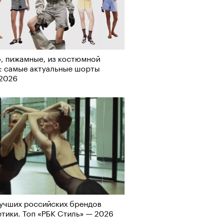
рно-2025: перестрелки в
, пижамные, из костюмной
йне и горизонтальные танцы в
: самые актуальные шорты
ыне
-2026
учших российских брендов
тики. Топ «РБК Стиль» — 2026