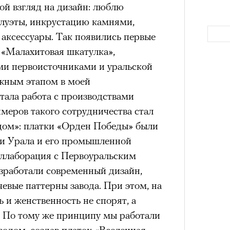
ой взгляд на дизайн: люблю
а
луэты, инкрустацию камнями,
ации, —
аксессуары. Так появились первые
вания, при котором подросток под
 «Малахитовая шкатулка»,
ресса полностью уходит в себя,
ми первоисточниками и уральской
ь, есть и реагировать на внешний
жным этапом в моей
рнем по имени Нур (Саид Эль
тала работа с производствами
оини Шаи (Дуа Бутарбуш
меров такого сотрудничества стал
м отказали в получении вида на
одом»: платки «Орден Победы» были
получных европейских стран.
Как т
и Урала и его промышленной
обудить Нура к жизни:
выра
оллаборация с Первоуральским
Вост
икает в его ужасные сны, в которых
зработали современный дизайн,
в Европу.
чевые паттерны завода. При этом, на
ЧИТ
 и женственность не спорят, а
ственной составляющей фильма его
. По тому же принципу мы работали
бросердечный призыв («Только вы
одом, создав платок «Вселенная
ет для тех, кто не понял,