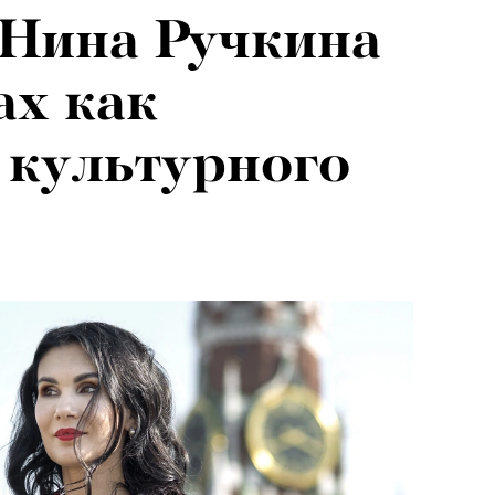
 Нина Ручкина
026: что
ах как
на открытии
 культурного
 авторского
«РБК 
пров