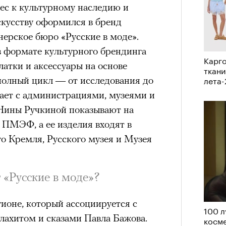
рес к культурному наследию и
нни Лиатар и Жереми
кусству оформился в бренд
нерское бюро «Русские в моде».
в формате культурного брендинга
Лока
Карго
латки и аксессуары на основе
бассе
ом на политическую актуальность —
ткани
пуст
лета
 полный цикл — от исследования до
е Пьяццы Гранде
ает с администрациями, музеями и
ма «Зеленые глаза» (Les Yeux
Нины Ручкиной показывают на
 Фанни Лиатар и Жереми Труиля.
 ПМЭФ, а ее изделия входят в
рин» — отнюдь не байопик первого
о Кремля, Русского музея и Музея
а сноса многоквартирного
аине, которому было присвоено его
 «Русские в моде»?
рину» в оригинальности: мы уже
ионе, который ассоциируется с
игрантских семей (даже
100 л
лахитом и сказами Павла Бажова.
косме
и в кому. В этом случае проблема со