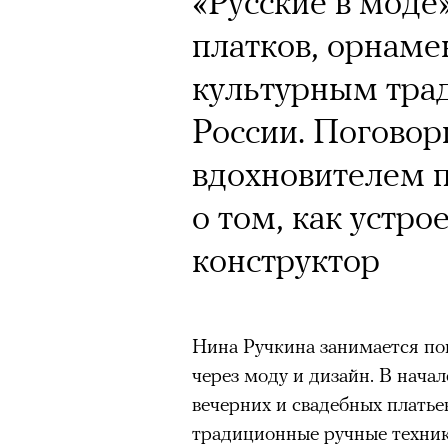
«Русские в мод
Кинокритик Стас
платков, орнаме
первых показах 
культурным тра
темы
России. Погово
вдохновителем 
о том, как устро
Подписывайтесь на телег
конструктор
Зеленые глаза» Фанни Лиат
Нина Ручкина занимается по
«Бумажный тигр» Джеймса 
через моду и дизайн. В начал
«Охота» Уэйна Вапимуквы
вечерних и свадебных платьев
Ретроспектива «Красное и че
традиционные ручные техник
список»