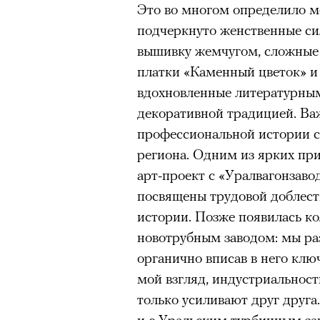
Это во многом определило м
здоровьем касается синдром
подчеркнуто женственные си
отстраненности, или резигн
вышивку жемчугом, сложные 
редкого психогенного заболе
платки «Каменный цветок» и
воздействием тяжелейшего ст
вдохновленные литературны
перестает двигаться, говорит
декоративной традицией. Ва
мир. Это и происходит с па
профессиональной истории с
Алами), братом главной гер
региона. Одним из ярких при
М’Зауки), когда их родителя
арт-проект с «Уралвагонзав
жительство в одной из благо
посвящены трудовой доблест
Безутешная Шая пытается пр
истории. Позже появилась к
наглотавшись таблеток, прон
новотрубным заводом: мы ра
их мать тонет при переправе 
органично вписав в него клю
мой взгляд, индустриальность
При всей скромности художе
только усиливают друг друга
адресованный европейцам до
и с Уральским турбинным зав
можете нас спасти!» — сообща