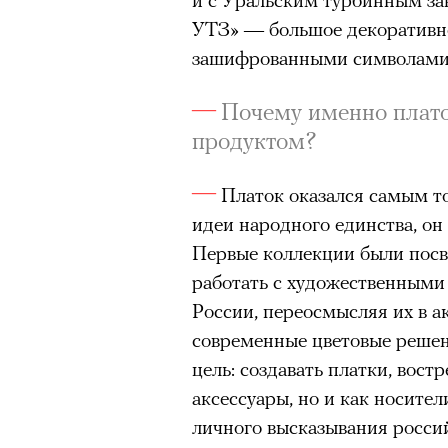
УТЗ» — большое декоративно
очнувшийся Нур) точно не б
зашифрованными символами
обострения мигрантского кри
Почему именно плат
продуктом?
Адресованн
Платок оказался самым т
добросерд
идеи народного единства, он 
Первые коллекции были посв
точно не б
работать с художественными
дни очередн
России, переосмысляя их в а
современные цветовые решен
мигрантск
цель: создавать платки, вост
аксессуары, но и как носител
личного высказывания росси