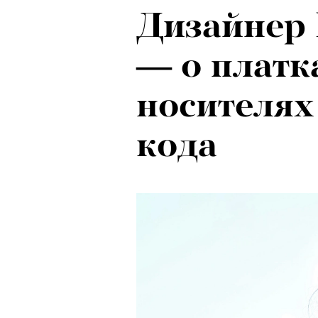
Дизайнер
Локарно-2
— о платк
показали 
носителях
фестиваля
кода
кино