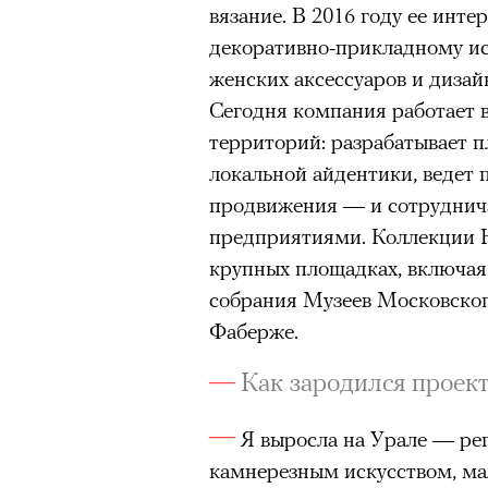
вязание. В 2016 году ее инте
«Зеленые глаза» Фа
декоративно-прикладному ис
женских аксессуаров и дизай
Труиля
Сегодня компания работает 
территорий: разрабатывает п
Фестиваль открылся с намек
локальной айдентики, ведет
показом на огромном экран
продвижения — и сотруднич
камерного французского филь
предприятиями. Коллекции 
Verts) режиссерского дуэта
крупных площадках, включая
Прошлая их кинолента «Гага
собрания Музеев Московског
космонавта в мире, а хроник
Фаберже.
комплекса на парижской окр
имя.
Как зародился проект
Новый фильм уступает «Гага
Я выросла на Урале — рег
видели кино про детей из эм
камнерезным искусством, ма
российских), которые впадал