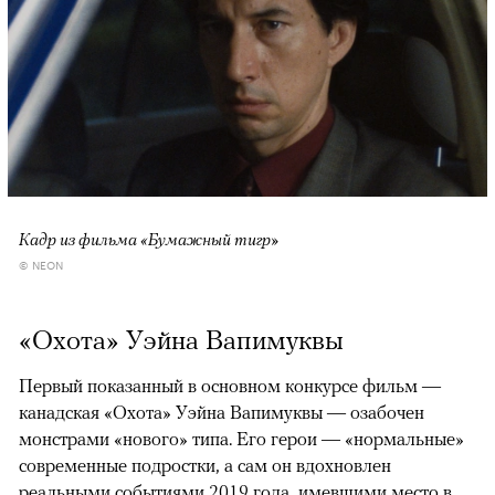
Кадр из фильма «Бумажный тигр»
© NEON
«Охота» Уэйна Вапимуквы
Первый показанный в основном конкурсе фильм —
канадская «Охота» Уэйна Вапимуквы — озабочен
монстрами «нового» типа. Его герои — «нормальные»
современные подростки, а сам он вдохновлен
реальными событиями 2019 года, имевшими место в