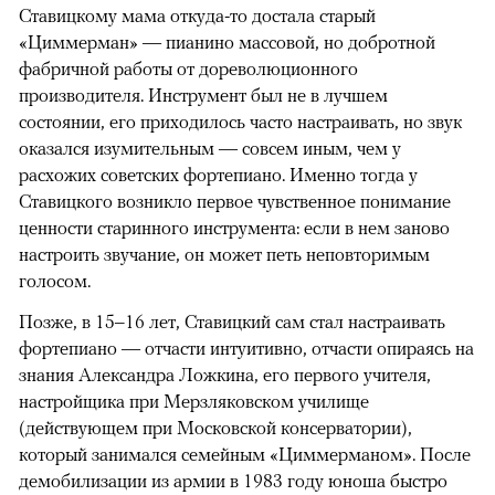
Ставицкому мама откуда-то достала старый
«Циммерман» — пианино массовой, но добротной
фабричной работы от дореволюционного
производителя. Инструмент был не в лучшем
состоянии, его приходилось часто настраивать, но звук
оказался изумительным — совсем иным, чем у
расхожих советских фортепиано. Именно тогда у
Ставицкого возникло первое чувственное понимание
ценности старинного инструмента: если в нем заново
00:00
/
00:00
настроить звучание, он может петь неповторимым
голосом.
Позже, в 15–16 лет, Ставицкий сам стал настраивать
фортепиано — отчасти интуитивно, отчасти опираясь на
знания Александра Ложкина, его первого учителя,
настройщика при Мерзляковском училище
(действующем при Московской консерватории),
который занимался семейным «Циммерманом». После
демобилизации из армии в 1983 году юноша быстро