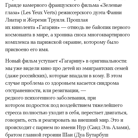
Гранде камерного французского фильма «Зеленые
глаза» (Les Yeux Verts) режиссерского дуэта Фанни
Лиатар и Жереми Труиля. Прошлая
их кинолента «Гагарин» — отнюдь не байопик первого
космонавта в мире, а хроника сноса многоквартирного
комплекса на парижской окраине, которому было
присвоено его имя.
Новый фильм уступает «Гагарину» в оригинальности:
мы уже видели кино про детей из эмигрантских семей
(даже российских), которые впадали в кому. В этом
случае проблема со здоровьем касается синдрома
отстраненности, или резигнации, —
редкого психогенного заболевания, при
котором подросток под воздействием тяжелейшего
стресса полностью уходит в себя, перестает двигаться,
говорить, есть и реагировать на внешний мир. Это и
происходит с парнем по имени Нур (Саид Эль Алами),
братом главной героини Шаи (Дуа Бутарбуш