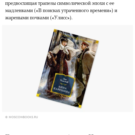
предвосхищая трапезы символической эпохи с ее
мадленками («В поисках утраченного времени») и
жареными почками («Улисс»).
© MOSCOWBOOKS.RU