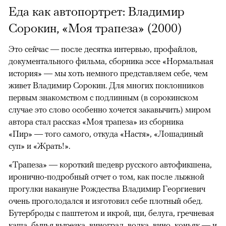
Еда как автопортрет: Владимир
Сорокин, «Моя трапеза» (2000)
Это сейчас — после десятка интервью, профайлов,
документального фильма, сборника эссе «Нормальная
история» — мы хоть немного представляем себе, чем
живет Владимир Сорокин. Для многих поклонников
первым знакомством с подлинным (в сорокинском
случае это слово особенно хочется закавычить) миром
автора стал рассказ «Моя трапеза» из сборника
«Пир» — того самого, откуда «Настя», «Лошадиный
суп» и «Жрать!».
«Трапеза» — короткий шедевр русского автофикшена,
иронично-подробный отчет о том, как после лыжной
прогулки накануне Рождества Владимир Георгиевич
очень проголодался и изготовил себе плотный обед.
Бутерброды с паштетом и икрой, щи, белуга, гречневая
каша, бычья вырезка, виноград, водка, вино, коньяк — и