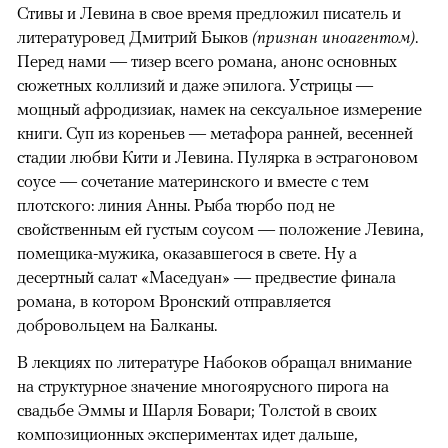
Стивы и Левина в свое время предложил писатель и
литературовед Дмитрий Быков
(признан иноагентом)
.
Перед нами — тизер всего романа, анонс основных
сюжетных коллизий и даже эпилога. Устрицы —
мощный афродизиак, намек на сексуальное измерение
книги. Суп из кореньев — метафора ранней, весенней
стадии любви Кити и Левина. Пулярка в эстрагоновом
соусе — сочетание материнского и вместе с тем
плотского: линия Анны. Рыба тюрбо под не
свойственным ей густым соусом — положение Левина,
помещика-мужика, оказавшегося в свете. Ну а
десертный салат «Маседуан» — предвестие финала
романа, в котором Вронский отправляется
добровольцем на Балканы.
В лекциях по литературе Набоков обращал внимание
на структурное значение многоярусного пирога на
свадьбе Эммы и Шарля Бовари; Толстой в своих
композиционных экспериментах идет дальше,