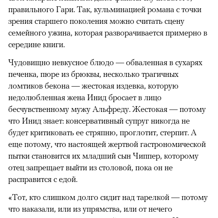
правильного Гари. Так, кульминацией романа с точки
зрения старшего поколения можно считать сцену
семейного ужина, которая разворачивается примерно в
середине книги.
Чудовищно невкусное блюдо — обваленная в сухарях
печенка, пюре из брюквы, несколько трагичных
ломтиков бекона — жестокая издевка, которую
недолюбленная жена Инид бросает в лицо
бесчувственному мужу Альфреду. Жестокая — потому
что Инид знает: консервативный супруг никогда не
будет критиковать ее стряпню, проглотит, стерпит. А
еще потому, что настоящей жертвой гастрономической
пытки становится их младший сын Чиппер, которому
отец запрещает выйти из столовой, пока он не
расправится с едой.
«Тот, кто слишком долго сидит над тарелкой — потому
что наказали, или из упрямства, или от нечего