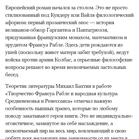
Европейский роман начался за столом. Это не просто
стилизованный под Кундеру или Вайля филологический
афоризм: первый прозаический эпос — история
великанов-обжор Гаргантюа и Пантагрюэля,
придуманная французским монахом, математиком и
эрудитом Франсуа Рабле. Здесь дети рождаются из
ушей (поскольку живот матери забит требухой), ведут
войска против армии Колбас, а серьезные философские
вопросы решают во время нескончаемых застольных
бесед.
Теоретик литературы Михаил Бахтин в работе
«Творчество Франсуа Рабле и народная культура
Средневековья и Ренессанса» отмечал важную
особенность пышных трапез, которые по любому
поводу закатывают герои книги. Это не индивидуально-
эгоистичное, замкнутое на себе наслаждение, а
нескончаемый пир на весь мир, вовлекающий в свою
орбиту всех желающих вне зависимости от их места в