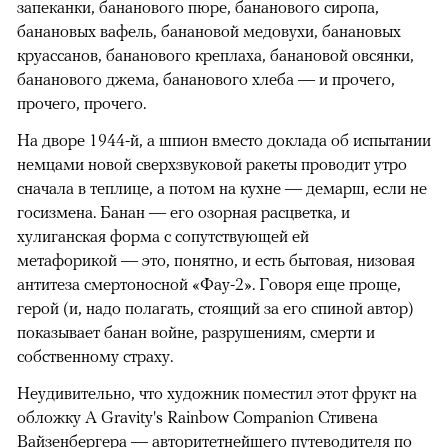
запеканки, бананового пюре, бананового сиропа,
банановых вафель, банановой медовухи, банановых
круассанов, бананового креплаха, банановой овсянки,
бананового джема, бананового хлеба — и прочего,
прочего, прочего.
На дворе 1944-й, а шпион вместо доклада об испытании
немцами новой сверхзвуковой ракеты проводит утро
сначала в теплице, а потом на кухне — демарш, если не
госизмена. Банан — его озорная расцветка, и
хулиганская форма с сопутствующей ей
метафорикой — это, понятно, и есть бытовая, низовая
антитеза смертоносной «Фау-2». Говоря еще проще,
герой (и, надо полагать, стоящий за его спиной автор)
показывает банан войне, разрушениям, смерти и
собственному страху.
Неудивительно, что художник поместил этот фрукт на
обложку A Gravity's Rainbow Companion Стивена
Вайзенбергера — авторитетнейшего путеводителя по