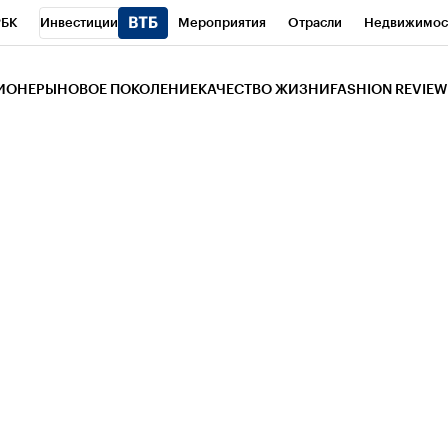
РБК
Инвестиции
Мероприятия
Отрасли
Недвижимос
и
Телеканал
РБК Вино
Спорт
Школа управления РБК
РБ
ЗИОНЕРЫ
НОВОЕ ПОКОЛЕНИЕ
КАЧЕСТВО ЖИЗНИ
FASHION REVIEW
РБК Life
Тренды
Визионеры
Национальные проекты
Горо
 Бизнес-среда
Дискуссионный клуб
Исследования
Кредитны
Газета
Спецпроекты СПб
Конференции СПб
Спецпроекты
трагентов
Политика
Экономика
Бизнес
Технологии и мед
ой валюты