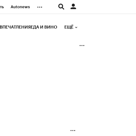
...
ть
Autonews
К Образование
ВПЕЧАТЛЕНИЯ
ЕДА И ВИНО
ЕЩЁ
д
Стиль
е рейтинги
иа
Финансы