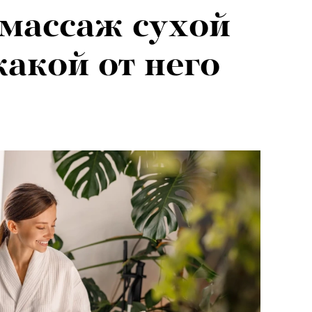
 массаж сухой
какой от него
«РБК 
пров