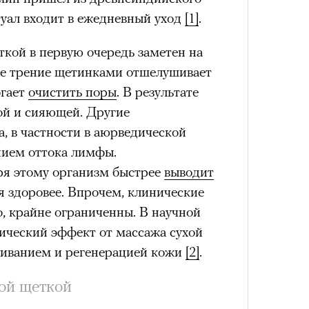
итуал входит в ежедневный уход
[1]
.
ткой в первую очередь заметен на
ое трение щетинками отшелушивает
Умный
огает
очистить поры
. В результате
осваи
Trave
ой и сияющей. Другие
, в частности в аюрведической
нием оттока лимфы.
аря этому организм быстрее
выводит
я здоровее. Впрочем, клинические
, крайне ограниченны. В научной
тический эффект от массажа сухой
шиванием и регенерацией кожи
[2]
.
ой щеткой