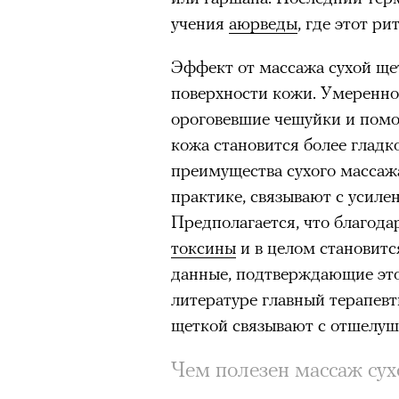
учения
аюрведы
, где этот р
Эффект от массажа сухой ще
поверхности кожи. Умеренн
ороговевшие чешуйки и пом
кожа становится более гладк
преимущества сухого массажа
практике, связывают с усиле
Предполагается, что благод
токсины
и в целом становитс
данные, подтверждающие это
литературе главный терапев
щеткой связывают с отшелу
Чем полезен массаж сух