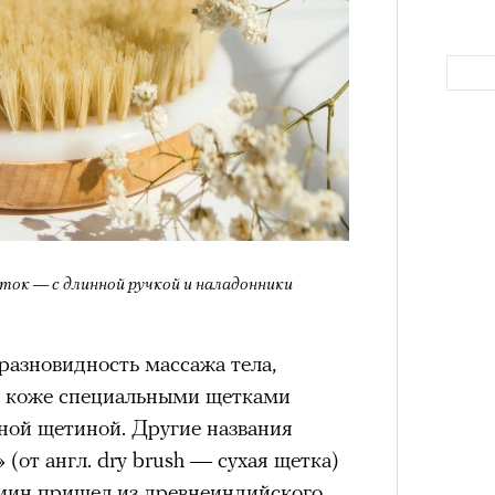
еток — с длинной ручкой и наладонники
Как т
выра
Вост
разновидность массажа тела,
й коже специальными щетками
ной щетиной. Другие названия
от англ. dry brush — сухая щетка)
мин пришел из древнеиндийского