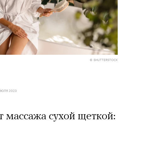
Кира 
доск
штук
© SHUTTERSTOCK
ИЮЛЯ 2023
т массажа сухой щеткой:
Сможе
отвеч