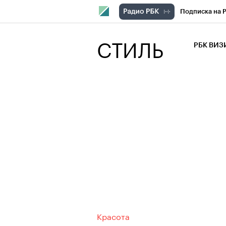
Подписка на 
РБК Компани
СТИЛЬ
РБК ВИ
РБК Курсы
Крипто
РБК
Франшизы
Проверка кон
Рынок наличн
Красота