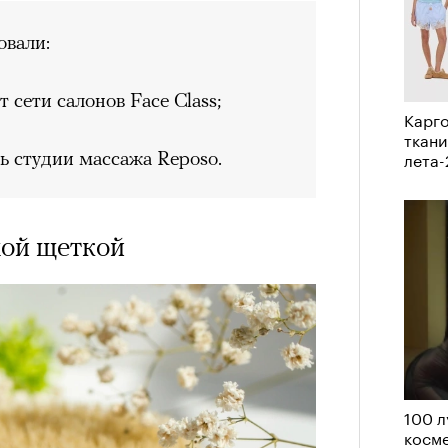
вали:
сети салонов Fасе Сlass;
Карго
ткани
лета
ь студии массажа Reposo.
хой щеткой
100 л
косме