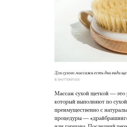
Для сухого массажа есть два вида щ
© SHUTTERSTOCK
00:00
/
00:00
Массаж сухой щеткой — это 
который выполняют по сухо
преимущественно с натураль
процедуры — «драйбрашинг» (
или гаршана. Последний тер