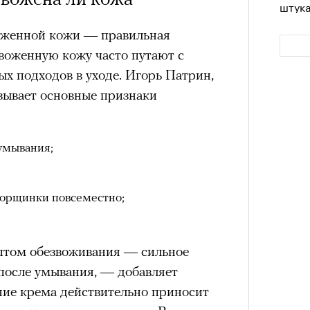
штук
оженной кожи — правильная
звоженную кожу часто путают с
ых подходов в уходе. Игорь Патрин,
азывает основные признаки
умывания;
Сможе
орщинки повсеместно;
отвеч
птом обезвоживания — сильное
 после умывания, — добавляет
ние крема действительно приносит