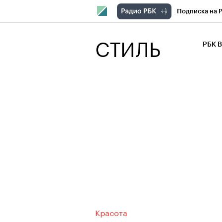
Подписка на 
РБК Компани
СТИЛЬ
РБК 
РБК Курсы
РБК Бизнес-с
Спецпроекты
Экономика
Красота