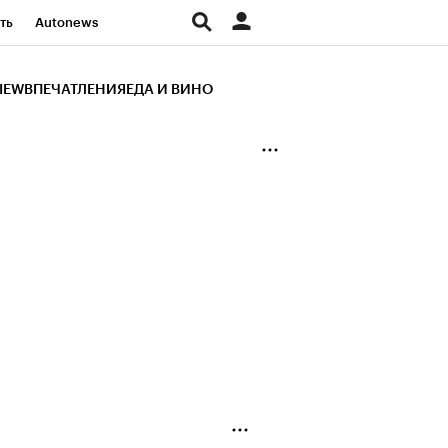
ть
Autonews
К Образование
IEW
ВПЕЧАТЛЕНИЯ
ЕДА И ВИНО
д
Стиль
Крипто
и
Франшизы
Газета
ов
Политика
ты