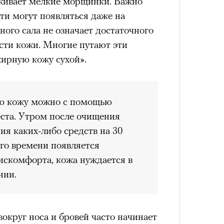
аживает мелкие морщинки. Важно
сти могут появляться даже на
ого сала не означает достаточного
сти кожи. Многие путают эти
4 кол
жирную кожу сухой».
пропу
ю кожу можно с помощью
ста. Утром после очищения
ния каких-либо средств на 30
ого времени появляется
искомфорта, кожа нуждается в
нии.
Карго
вокруг носа и бровей часто начинает
ткани