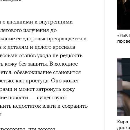
я с внешними и внутренними
летового излучения до
«РБК 
жание ее здоровья превращается в
пров
 к деталям и целого арсенала
 восьми этапов ухода не редкость
ять кожу без защиты. В холодное
ется: обезвоживание становится
стью, как простуда. Оно может
рами и может затронуть кожу
ошие новости — существуют
ить недостаток влаги и сохранить
.
Кира 
доск
звожена ли кожа