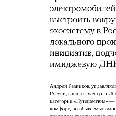
электромобилей
выстроить вокру
экосистему в Рос
локального прои
инициатив, под
имиджевую ДНК
Андрей Резников, управляю
России, вошел в экспертный 
категории «Путешествия» — 
комфорт, незабываемые эмоц
удаленные уголки нашей стра