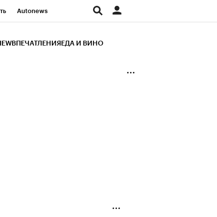
ть
Autonews
К Образование
IEW
ВПЕЧАТЛЕНИЯ
ЕДА И ВИНО
д
Стиль
Крипто
и
Франшизы
Газета
ов
Политика
ты