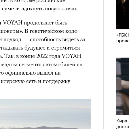
сумели вдохнуть новую жизнь.
нд VOYAH продолжает быть
ионеры». В генетическом коде
«РБК 
й подход — способность видеть за
пров
угадывать будущее и стремиться
. Так, в конце 2022 года VOYAH
рендом сегмента автомобилей на
кто официально вышел на
дилерскую сеть и поддержку
Кира 
доск