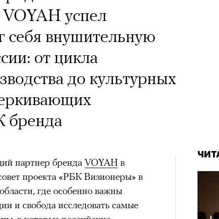
 VOYAH успел
г себя внушительную
сии: от цикла
зводства до культурных
черкивающих
 бренда
ЧИТ
щий партнер бренда
VOYAH
в
совет проекта «РБК Визионеры» в
области, где особенно важны
ии и свобода исследовать самые
ны, в которые российские