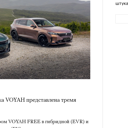
штук
Сможе
отвеч
йка VOYAH представлена тремя
ром VOYAH FREE в гибридной (EVR) и