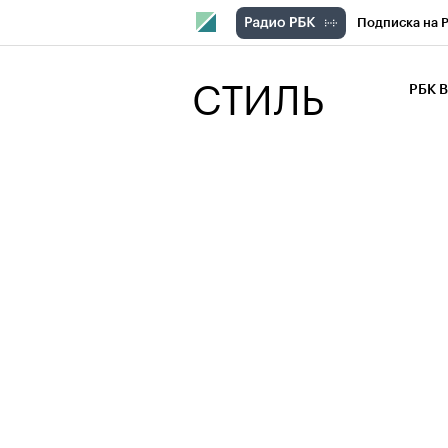
Подписка на 
РБК Компани
СТИЛЬ
РБК 
РБК Курсы
РБК Бизнес-с
Спецпроекты
Экономика