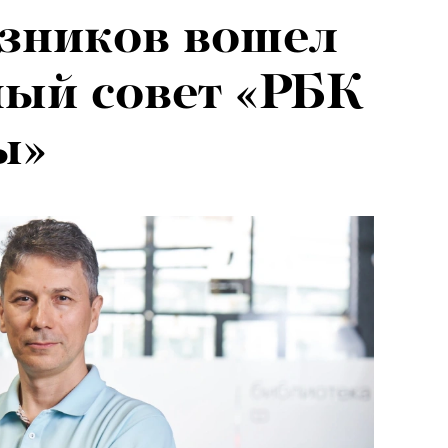
зников вошел
ный совет «РБК
ы»