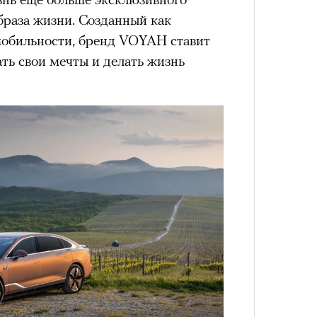
лета
браза жизни. Созданный как
мобильности, бренд VOYAH ставит
ть свои мечты и делать жизнь
100 л
косме