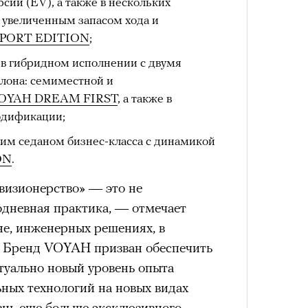
сии (EV), а также в нескольких
 увеличенным запасом хода и
PORT EDITION
;
в гибридном исполнении с двумя
4 кол
лона: семиместной и
пропу
OYAH DREAM FIRST
, а также в
одификации;
им седаном бизнес-класса с динамикой
ON
.
визионерство» — это не
одневная практика, — отмечает
не, инженерных решениях, в
. Бренд VOYAH призван обеспечить
туально новый уровень опыта
Карго
ных технологий на новых видах
ткани
знь еще больше эксклюзивного