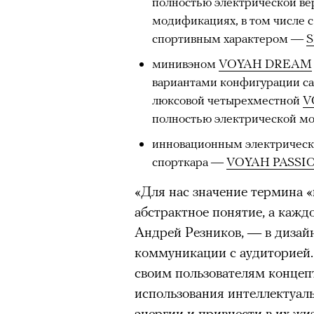
полностью электрической вер
модификациях, в том числе с
спортивным характером —
S
минивэном
VOYAH DREAM
вариантами конфигурации са
люксовой четырехместной
V
полностью электрической м
инновационным электрическ
спорткара —
VOYAH PASSI
«Для нас значение термина «
абстрактное понятие, а кажд
Андрей Резников, — в дизай
коммуникации с аудиторией
своим пользователям концеп
использования интеллектуаль
энергии и привнести в их жи