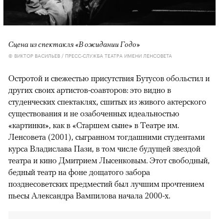
Сцена из спектакля «В ожидании Годо»
© ВИКТОР ВАСИЛЬЕВ / ПРЕСС-СЛУЖБА ТЕАТРА ИМЕНИ ЛЕНСОВЕТА
Остротой и свежестью присутствия Бутусов обольстил и
других своих артистов-соавторов: это видно в
студенческих спектаклях, сшитых из живого актерского
существования и не озабоченных идеальностью
«картинки», как в «Старшем сыне» в Театре им.
Ленсовета (2001), сыгранном тогдашними студентами
курса Владислава Пази, в том числе будущей звездой
театра и кино Дмитрием Лысенковым. Этот свободный,
бедный театр на фоне дощатого забора
позднесоветских предместий был лучшим прочтением
пьесы Александра Вампилова начала 2000-х.