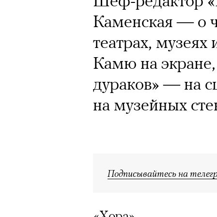
Шеф-редактор «
Каменская — о 
театрах, музеях
Камю на экране,
дураков» — на с
на музейных сте
Подписывайтесь на телег
«Хора»