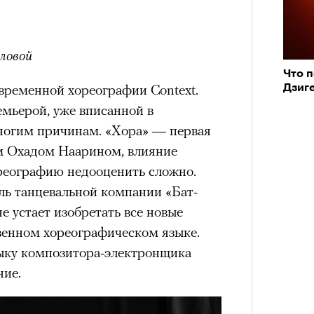
оловой
Что п
временной хореографии Context.
Дзиг
емьерой, уже вписанной в
ногим причинам. «Хора» — первая
м Охадом Наарином, влияние
реографию недооценить сложно.
ь танцевальной компании «Бат-
не устает изобретать все новые
твенном хореографическом языке.
зыку композитора-электронщика
ние.