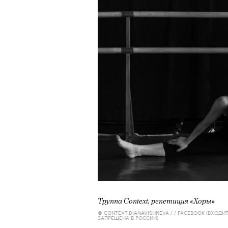
Труппа Context, репетиция «Хоры»
© CONTEXT.DIANAVISHNEVA / / FACEBOOK (ВХОД
ЗАПРЕЩЕНА В РОССИИ)