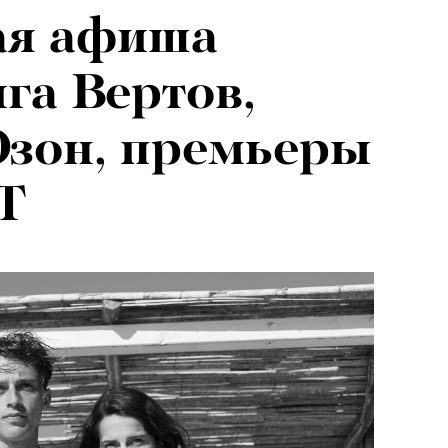
ая афиша
га Вертов,
Озон, премьеры
Т