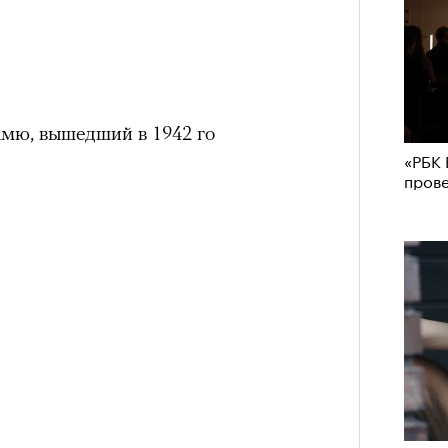
мю, вышедший в 1942 го
«РБК 
пров