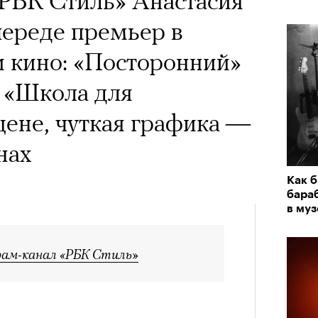
РБК Стиль» Анастасия
череде премьер в
 и кино: «Посторонний»
 «Школа для
цене, чуткая графика —
нах
Как 
бара
в муз
рам-канал «РБК Стиль»