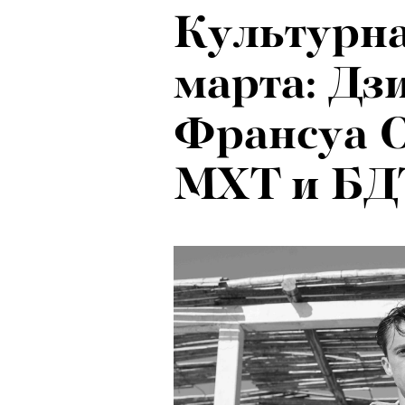
Культурн
марта: Дзи
Франсуа 
МХТ и БД