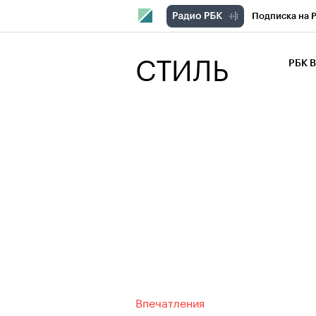
Подписка на 
РБК Компани
СТИЛЬ
РБК 
РБК Курсы
РБК Бизнес-с
Спецпроекты
Экономика
Впечатления