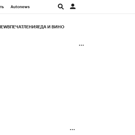
ть
Autonews
К Образование
IEW
ВПЕЧАТЛЕНИЯ
ЕДА И ВИНО
д
Стиль
Крипто
и
Франшизы
Газета
ов
Политика
ты