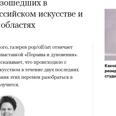
изошедших в
сийском искусстве и
 областях
го, галерея pop/off/art отмечает
 выставкой «Порывы и дуновения».
сказывает, что происходило с
Како
усством в течение двух последних
резид
ания этих перемен разобраться в
студ
лучится.