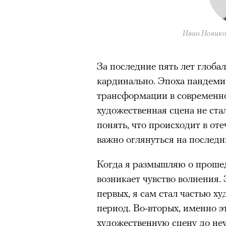
Иван Новико
За последние пять лет глоба
кардинально. Эпоха пандем
трансформации в современно
художественная сцена не ста
понять, что происходит в оте
важно оглянуться на последни
Когда я размышляю о прошед
возникает чувство волнения.
первых, я сам стал частью ху
период. Во-вторых, именно 
художественную сцену до не