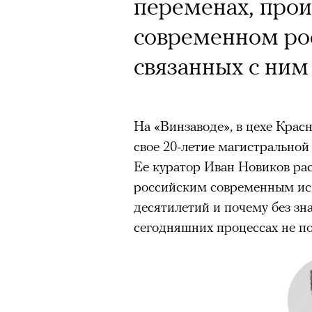
переменах, про
современном рос
связанных с ним
На «Винзаводе», в цехе Красно
свое 20-летие магистральной
Ее куратор Иван Новиков рас
российским современным иск
десятилетий и почему без зн
сегодняшних процессах не по