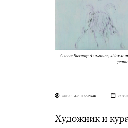
Слева: Виктор Алимпиев, «Поклонни
ренов
АВТОР
ИВАН НОВИКОВ
25 ФЕ
Художник и кур