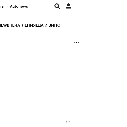
ть
Autonews
К Образование
IEW
ВПЕЧАТЛЕНИЯ
ЕДА И ВИНО
д
Стиль
Крипто
и
Франшизы
Газета
ов
Политика
ты