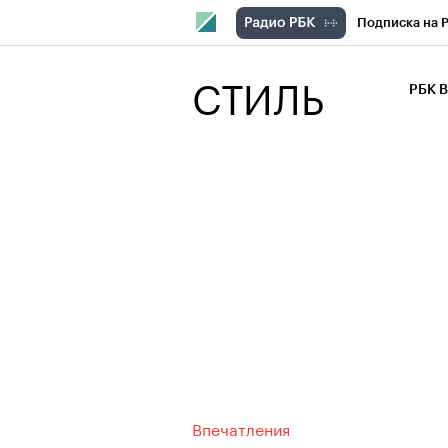
Подписка на 
РБК Компани
СТИЛЬ
РБК 
РБК Курсы
РБК Бизнес-с
Спецпроекты
Экономика
Впечатления