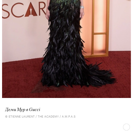
Деми Мур в Gucci
© ETIENNE LAURENT / THE ACADEMY / A.M.P.A.S