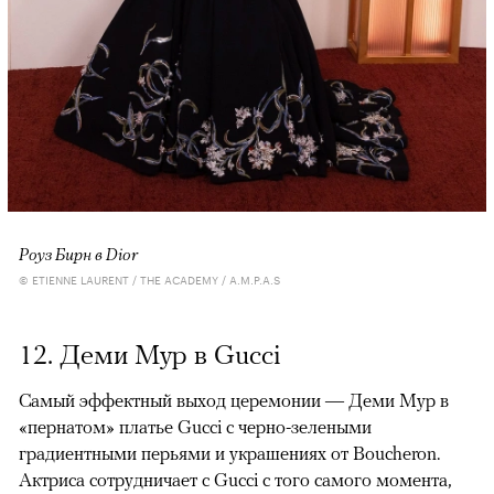
Роуз Бирн в Dior
© ETIENNE LAURENT / THE ACADEMY / A.M.P.A.S
12. Деми Мур в Gucci
Самый эффектный выход церемонии — Деми Мур в
«пернатом» платье Gucci с черно-зелеными
градиентными перьями и украшениях от Boucheron.
Актриса сотрудничает с Gucci с того самого момента,