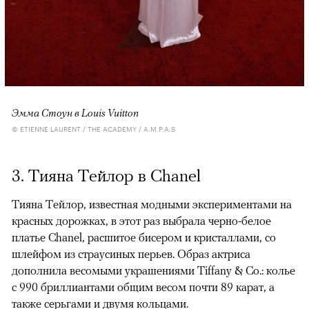
Эмма Стоун в Louis Vuitton
© ETIENNE LAURENT / THE ACADEMY / A.M.P.A.S
3. Тияна Тейлор в Chanel
Тияна Тейлор, известная модными экспериментами на
красных дорожках, в этот раз выбрала черно-белое
платье Chanel, расшитое бисером и кристаллами, со
шлейфом из страусиных перьев. Образ актриса
дополнила весомыми украшениями Tiffany & Co.: колье
с 990 бриллиантами общим весом почти 89 карат, а
также серьгами и двумя кольцами.