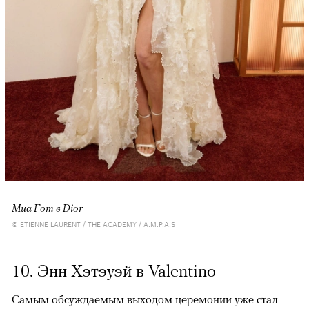
Миа Гот в Dior
© ETIENNE LAURENT / THE ACADEMY / A.M.P.A.S
10. Энн Хэтэуэй в Valentino
Самым обсуждаемым выходом церемонии уже стал