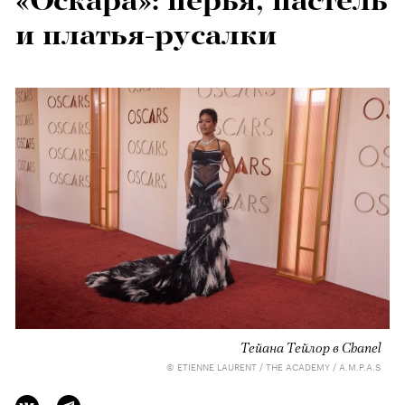
«Оскара»: перья, пастель
и платья-русалки
Тейана Тейлор в Chanel
© ETIENNE LAURENT / THE ACADEMY / A.M.P.A.S