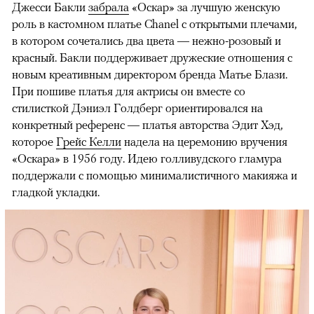
Джесси Бакли
забрала
«Оскар» за лучшую женскую
роль в кастомном платье Chanel с открытыми плечами,
в котором сочетались два цвета — нежно-розовый и
красный. Бакли поддерживает дружеские отношения с
новым креативным директором бренда Матье Блази.
При пошиве платья для актрисы он вместе со
стилисткой Дэниэл Голдберг ориентировался на
конкретный референс — платья авторства Эдит Хэд,
которое
Грейс Келли
надела на церемонию вручения
«Оскара» в 1956 году. Идею голливудского гламура
00:00
/
00:00
поддержали с помощью минималистичного макияжа и
гладкой укладки.