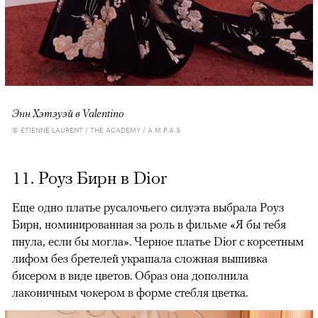
Энн Хэтэуэй в Valentino
© ETIENNE LAURENT / THE ACADEMY / A.M.P.A.S
11. Роуз Бирн в Dior
Еще одно платье русалочьего силуэта выбрала Роуз
Бирн, номинированная за роль в фильме «Я бы тебя
пнула, если бы могла». Черное платье Dior с корсетным
лифом без бретелей украшала сложная вышивка
бисером в виде цветов. Образ она дополнила
лаконичным чокером в форме стебля цветка.