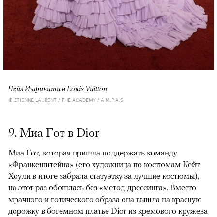
Чейз Инфинити в Louis Vuitton
© ETIENNE LAURENT / THE ACADEMY / A.M.P.A.S
9. Миа Гот в Dior
Миа Гот, которая пришла поддержать команду
«Франкенштейна» (его художница по костюмам Кейт
Хоули в итоге забрала статуэтку за лучшие костюмы),
на этот раз обошлась без «метод-дрессинга». Вместо
мрачного и готического образа она вышла на красную
дорожку в богемном платье Dior из кремового кружева