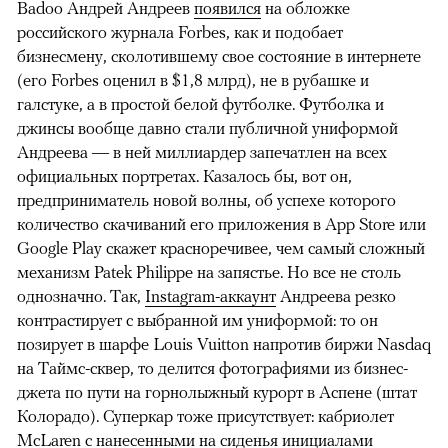
Badoo Андрей Андреев
появился
на обложке
российского журнала Forbes, как и подобает
бизнесмену, сколотившему свое состояние в интернете
(его Forbes оценил в $1,8 млрд), не в рубашке и
галстуке, а в простой белой футболке. Футболка и
джинсы вообще давно стали публичной униформой
Андреева — в ней миллиардер запечатлен на всех
официальных портретах. Казалось бы, вот он,
предприниматель новой волны, об успехе которого
количество скачиваний его приложения в App Store или
Google Play скажет красноречивее, чем самый сложный
механизм Patek Philippe на запястье. Но все не столь
однозначно. Так,
Instagram-аккаунт
Андреева резко
контрастирует с выбранной им униформой: то он
позирует в шарфе Louis Vuitton напротив биржи Nasdaq
на Таймс-сквер, то делится фотографиями из бизнес-
джета по пути на горнолыжный курорт в Аспене (штат
Колорадо). Суперкар тоже присутствует: кабриолет
McLaren с нанесенными на сиденья инициалами