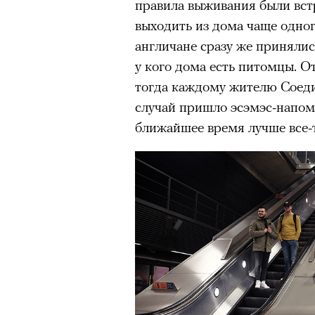
правила выживания были вст
выходить из дома чаще одног
англичане сразу же принялись
у кого дома есть питомцы. О
тогда каждому жителю Соеди
случай пришло эсэмэс-напоми
ближайшее время лучше все-т