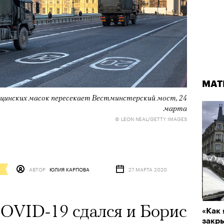
МАТ
цинских масок пересекает Вестминстерский мост, 24
марта
© LEON NEAL/GETTY IMAGES
АВТОР
ЮЛИЯ КАРПОВА
27 МАРТА 2020
OVID-19 сдался и Борис
«Как 
закр