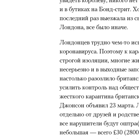
и в бутиках на Бонд-стрит. Хо
последний раз выезжала из св
Лондона, все было иначе.
Лондонцев трудно чем-то исп
коронавируса. Поэтому к кар
строгой изоляции, многие жи
несерьезно и в выходные зап
настолько разозлило британс
усилить контроль над обще
жесткого карантина британс
Джонсон объявил 23 марта. 
отдельно от друзей и родств
все нарушители будут оштра
небольшая — всего £30 (2800 