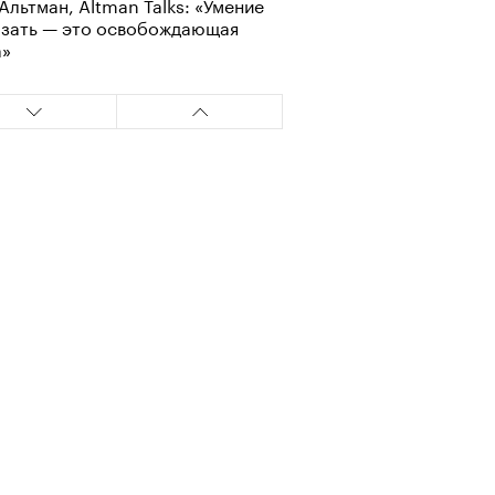
Альтман, Altman Talks: «Умение
азать — это освобождающая
а»
т ли человек прожить 180 лет:
ает Станислав Скакун