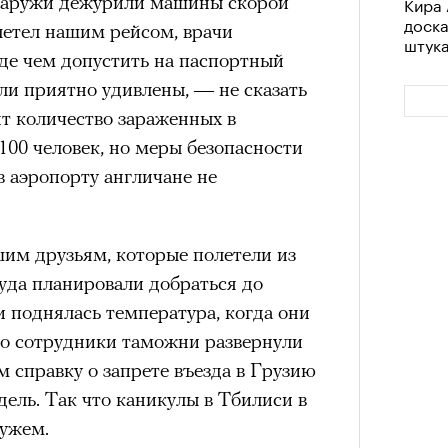
снаружи дежурили машины скорой
Кира 
доск
летел нашим рейсом, врачи
штук
де чем допустить на паспортный
ыли приятно удивлены, — не сказать
нт количество зараженных в
00 человек, но меры безопасности
в аэропорту англичане не
им друзьям, которые полетели из
уда планировали добраться до
Сможе
 поднялась температура, когда они
отвеч
его сотрудники таможни развернули
м справку о запрете въезда в Грузию
дель. Так что каникулы в Тбилиси в
мужем.