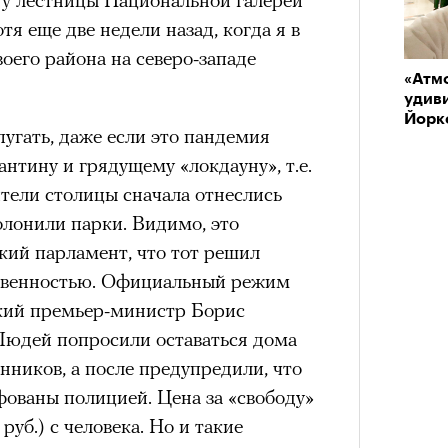
тя еще две недели назад, когда я в
оего района на северо-западе
«Атм
удиви
Йорк
угать, даже если это пандемия
антину и грядущему «локдауну», т.е.
тели столицы сначала отнеслись
олонили парки. Видимо, это
кий парламент, что тот решил
ственностью. Официальный режим
кий премьер-министр Борис
Людей попросили оставаться дома
енников, а после предупредили, что
фованы полицией. Цена за «свободу»
руб.) с человека. Но и такие