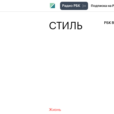
Подписка на 
РБК Компани
СТИЛЬ
РБК 
РБК Курсы
РБК Бизнес-с
Спецпроекты
Экономика
Жизнь