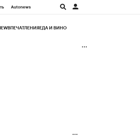
ть
Autonews
К Образование
IEW
ВПЕЧАТЛЕНИЯ
ЕДА И ВИНО
д
Стиль
Крипто
и
Франшизы
Газета
ов
Политика
ты