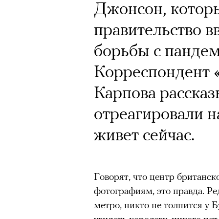
Джонсон, которы
правительство в
борьбы с пандем
Корреспондент 
Карпова рассказ
отреагировали н
живет сейчас.
Говорят, что центр британск
фотографиям, это правда. Ре
метро, никто не толпится у 
увидеть королеву, никого не