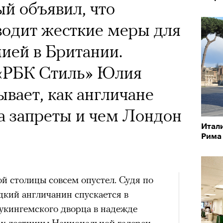
й объявил, что
водит жесткие меры для
ией в Британии.
«РБК Стиль» Юлия
ывает, как англичане
а запреты и чем Лондон
Итали
Рима
ой столицы совсем опустел. Судя по
дкий англичанин спускается в
Букингемского дворца в надежде
т у лестницы Национальной галереи