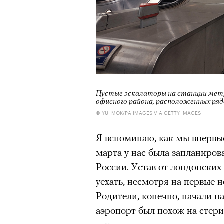
Пустые эскалаторы на станции метро
офисного района, расположенных ря
© YUI MOK/PA IMAGES VIA GETTY IMAGES
Я вспоминаю, как мы впервые
марта у нас была запланиров
России. Устав от лондонски
уехать, несмотря на первые н
Родители, конечно, начали па
аэропорт был похож на стери