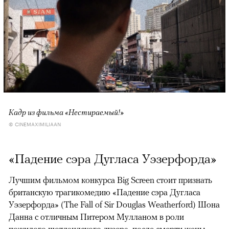
Кадр из фильма «Нестираемый!»
© CINEMAXIMILIAAN
«Падение сэра Дугласа Уэзерфорда»
Лучшим фильмом конкурса Big Screen стоит признать
британскую трагикомедию «Падение сэра Дугласа
Уэзерфорда» (The Fall of Sir Douglas Weatherford) Шона
Данна с отличным Питером Мулланом в роли
пожилого шотландского лузера, после смерти жены