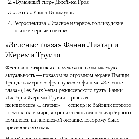
«Бумажный тигр» Джеймса Грэя
«Охота» Уэйна Вапимуквы
Ретроспектива «Красное и черное: голливудские
левые и черный список»
«Зеленые глаза» Фанни Лиатар и
Жереми Труиля
Фестиваль открылся с намеком на политическую
актуальность — показом на огромном экране Пьяццы
Гранде камерного французского фильма «Зеленые
глаза» (Les Yeux Verts) режиссерского дуэта Фанни
Лиатар и Жереми Труиля. Прошлая
их кинолента «Гагарин» — отнюдь не байопик первого
космонавта в мире, а хроника сноса многоквартирного
комплекса на парижской окраине, которому было
присвоено его имя.
Новый фильм уступает «Гагарину» в оригинальности: