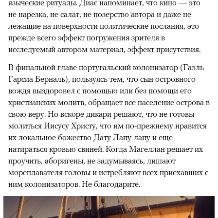
языческие ритуалы. Диас напоминает, что кино — это
не нарезка, не салат, не позерство автора и даже не
лежащие на поверхности политические послания, это
прежде всего эффект погружения зрителя в
исследуемый автором материал, эффект присутствия.
В финальной главе португальский колонизатор (Гаэль
Гарсиа Берналь), пользуясь тем, что сын островного
вождя выздоровел с помощью или без помощи его
христианских молитв, обращает все население острова в
свою веру. Но вскоре дикари решают, что не готовы
молиться Иисусу Христу, что им по-прежнему нравится
их локальное божество Дату Лапу-лапу и еще
натираться кровью свиней. Когда Магеллан решает их
проучить, аборигены, не задумываясь, лишают
мореплавателя головы и истребляют всех приехавших с
ним колонизаторов. Не благодарите.