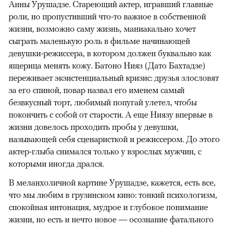
Анны Урушадзе. Стареющий актер, игравший главные
роли, но пропустивший что-то важное в собственной
жизни, возможно саму жизнь, маниакально хочет
сыграть маленькую роль в фильме начинающей
девушки-режиссера, в котором должен буквально как
ящерица менять кожу. Батоно Нияз (Дато Бахтадзе)
переживает экзистенциальный кризис: друзья злословят
за его спиной, повар назвал его именем самый
безвкусный торт, любимый попугай улетел, чтобы
покончить с собой от старости. А еще Ниязу впервые в
жизни довелось проходить пробы у девушки,
называющей себя сценаристкой и режиссером. До этого
актер-глыба снимался только у взрослых мужчин, с
которыми иногда дрался.
В меланхоличной картине Урушадзе, кажется, есть все,
что мы любим в грузинском кино: тонкий психологизм,
спокойная интонация, мудрое и глубокое понимание
жизни, но есть и нечто новое — осознание фатального