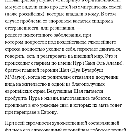
мы уже видели кино про детей из эмигрантских семей
(даже российских), которые впадали в кому. В этом
случае проблема со здоровьем касается синдрома
отстраненности, или резигнации, —
редкого психогенного заболевания, при
котором подросток под воздействием тяжелейшего
стресса полностью уходит в себя, перестает двигаться,
говорить, есть и реагировать на внешний мир. Это и
происходит с парнем по имени Нур (Саид Эль Алами),
братом главной героини Шаи (Дуа Бутарбуш
М’Зауки), когда их родителям отказали в получении
вида на жительство в одной из благополучных
европейских стран. Безутешная Шая пытается
пробудить Нура к жизни: наглотавшись таблеток,
проникает в его ужасные сны, в которых их мать тонет
при переправе в Европу.
При всей скромности художественной составляющей
фильма его адресованный европейцам добросердечный