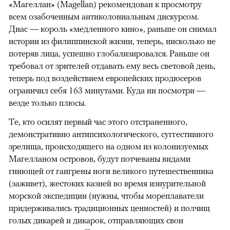
«Магеллан» (Magellan) рекомендован к просмотру
всем озабоченным антиколониальным дискурсом.
Диас — король «медленного кино», раньше он снимал
истории из филиппинской жизни, теперь, нисколько не
потеряв лица, успешно глобализировался. Раньше он
требовал от зрителей отдавать ему весь световой день,
теперь под воздействием европейских продюсеров
ограничил себя 163 минутами. Куда ни посмотри —
везде только плюсы.
Те, кто осилят первый час этого отстраненного,
демонстративно антипсихологического, суггестивного
зрелища, происходящего на одном из колонизуемых
Магелланом островов, будут потчеваны видами
гниющей от гангрены ноги великого путешественника
(заживет), жестоких казней во время изнурительной
морской экспедиции (нужны, чтобы мореплаватели
придерживались традиционных ценностей) и полчищ
голых дикарей и дикарок, отправляющих свои