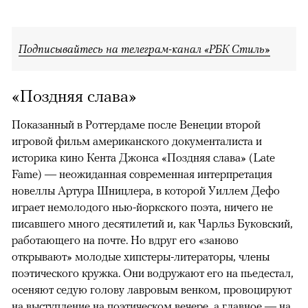
Подписывайтесь на телеграм-канал «РБК Стиль»
«Поздняя слава»
Показанный в Роттердаме после Венеции второй
игровой фильм американского документалиста и
историка кино Кента Джонса «Поздняя слава» (Late
Fame) — неожиданная современная интерпретация
новеллы Артура Шницлера, в которой Уиллем Дефо
играет немолодого нью-йоркского поэта, ничего не
писавшего много десятилетий и, как Чарльз Буковский,
работающего на почте. Но вдруг его «заново
открывают» молодые хипстеры-литераторы, члены
поэтического кружка. Они водружают его на пьедестал,
осеняют седую голову лавровым венком, провоцируют
на выступление на поэтическом вечере, а главное — на