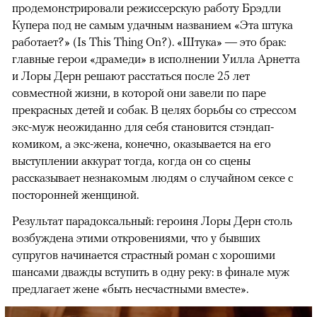
продемонстрировали режиссерскую работу Брэдли
Купера под не самым удачным названием «Эта штука
работает?» (Is This Thing On?). «Штука» — это брак:
главные герои «драмеди» в исполнении Уилла Арнетта
и Лоры Дерн решают расстаться после 25 лет
совместной жизни, в которой они завели по паре
прекрасных детей и собак. В целях борьбы со стрессом
экс-муж неожиданно для себя становится стэндап-
комиком, а экс-жена, конечно, оказывается на его
выступлении аккурат тогда, когда он со сцены
рассказывает незнакомым людям о случайном сексе с
посторонней женщиной.
Результат парадоксальный: героиня Лоры Дерн столь
возбуждена этими откровениями, что у бывших
супругов начинается страстный роман с хорошими
шансами дважды вступить в одну реку: в финале муж
предлагает жене «быть несчастными вместе».