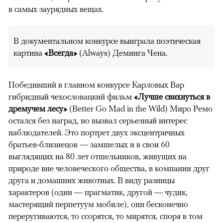
в самых заурядных вещах.
В документальном конкурсе выиграла поэтическая
картина
«Всегда»
(Always) Деминга Чена.
00:00
/
00:00
Победивший в главном конкурсе Карловых Вар
гибридный чехословацкий фильм
«Лучше свихнуться в
дремучем лесу»
(Better Go Mad in the Wild) Миро Ремо
остался без наград, но вызвал серьезный интерес
наблюдателей. Это портрет двух эксцентричных
братьев-близнецов — замшелых и в свои 60
выглядящих на 80 лет отшельников, живущих на
природе вне человеческого общества, в компании друг
друга и домашних животных. В виду разницы
характеров (один — прагматик, другой — чудик,
мастерящий перпетуум мобиле), они бесконечно
переругиваются, то ссорятся, то мирятся, споря в том