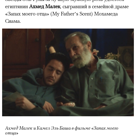
египтянин
Ахмед Малек
, сыгравший в семейной драме
«Запах моего отца» (My Father’s Scent) Мохамеда
Сиама.
Ахмед Малек и Камел Эль Баша в фильме «Запах моего
отца»