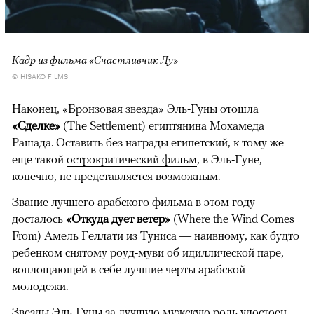
Кадр из фильма «Счастливчик Лу»
© HISAKO FILMS
Наконец, «Бронзовая звезда» Эль-Гуны отошла
«Сделке»
(The Settlement) египтянина Мохамеда
Рашада. Оставить без награды египетский, к тому же
еще такой
острокритический фильм
, в Эль-Гуне,
конечно, не представляется возможным.
Звание лучшего арабского фильма в этом году
досталось
«Откуда дует ветер»
(Where the Wind Comes
From) Амель Геллати из Туниса —
наивному
, как будто
ребенком снятому роуд-муви об идиллической паре,
воплощающей в себе лучшие черты арабской
молодежи.
Звезды Эль-Гуны за лучшую мужскую роль удостоен