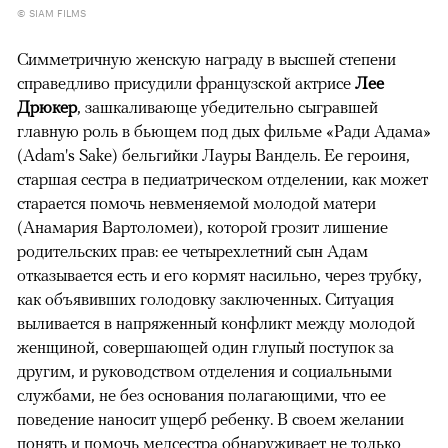
© SIAM FILMS
Симметричную женскую награду в высшей степени
справедливо присудили французской актрисе
Лее
Дрюкер
, зашкаливающе убедительно сыгравшей
главную роль в бьющем под дых фильме «Ради Адама»
(Adam's Sake) бельгийки Лауры Вандель. Ее героиня,
старшая сестра в педиатрическом отделении, как может
старается помочь невменяемой молодой матери
(Анамария Вартоломеи), которой грозит лишение
родительских прав: ее четырехлетний сын Адам
отказывается есть и его кормят насильно, через трубку,
как объявивших голодовку заключенных. Ситуация
выливается в напряженный конфликт между молодой
женщиной, совершающей один глупый поступок за
другим, и руководством отделения и социальными
службами, не без основания полагающими, что ее
поведение наносит ущерб ребенку. В своем желании
понять и помочь медсестра обнаруживает не только