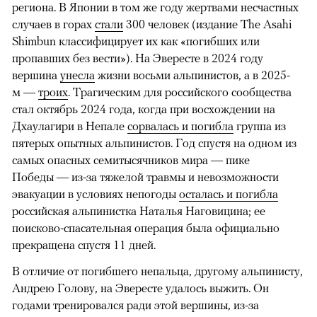
региона. В Японии в том же году жертвами несчастных
случаев в горах
стали
300 человек (издание The Asahi
Shimbun классифицирует их как «погибших или
пропавших без вести»). На Эвересте в 2024 году
вершина
унесла
жизни восьми альпинистов, а в 2025-
м —
троих
. Трагическим для российского сообщества
стал октябрь 2024 года, когда при восхождении на
Дхаулагири в Непале
сорвалась и погибла
группа из
пятерых опытных альпинистов. Год спустя на одном из
самых опасных семитысячников мира — пике
Победы — из-за тяжелой травмы и невозможности
эвакуации в условиях непогоды
осталась и погибла
российская альпинистка Наталья Наговицина; ее
поисково-спасательная операция была официально
прекращена спустя 11 дней.
В отличие от погибшего непальца, другому альпинисту,
Андрею Голову, на Эвересте удалось выжить. Он
годами тренировался ради этой вершины, из-за