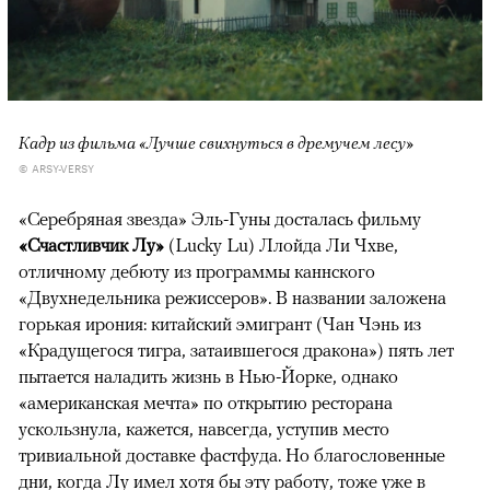
Кадр из фильма «Лучше свихнуться в дремучем лесу»
© ARSY-VERSY
«Серебряная звезда» Эль-Гуны досталась фильму
«Счастливчик Лу»
(Lucky Lu) Ллойда Ли Чхве,
отличному дебюту из программы каннского
«Двухнедельника режиссеров». В названии заложена
горькая ирония: китайский эмигрант (Чан Чэнь из
«Крадущегося тигра, затаившегося дракона») пять лет
пытается наладить жизнь в Нью-Йорке, однако
«американская мечта» по открытию ресторана
ускользнула, кажется, навсегда, уступив место
тривиальной доставке фастфуда. Но благословенные
дни, когда Лу имел хотя бы эту работу, тоже уже в