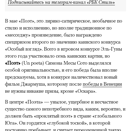
Подписывайтесь на телеграм-канал «РБК Стиль»
В мае «Поэт», это лирико-сатирическое, необычное по
стилю и исполнению, но вполне традиционное по
«месседжу» произведение, было награждено
спецпризом второго по значению каннского конкурса
«Особый взгляд». Всего в игровом конкурсе Эль-Гуны
этого года участвовало семь каннских картин, но
«Поэт»
(Un poeta) Симона Месы Сото выделялся
особой оригинальностью, и его победа была вполне
предсказуема, хотя в конкурсе наличествовал новый
фильм Джармуша, которому после
победы в Венеции
не нужны никакие призы, кроме «Оскара».
В центре «Поэта» — унылое, ущербное и несчастное
существо самого непотребного вида, каким, вероятно, и
должен быть «проклятый поэт» в стране «глобального
Юга». Он гордится «глубокой тоской», в которой
постоянно пребывает, и считает переоцененной такую