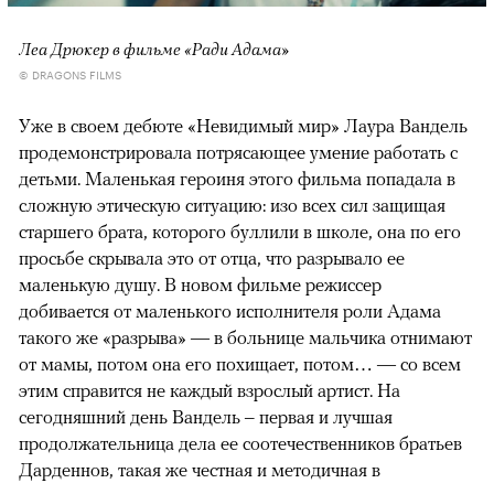
Леа Дрюкер в фильме «Ради Адама»
© DRAGONS FILMS
Уже в своем дебюте «Невидимый мир» Лаура Вандель
продемонстрировала потрясающее умение работать с
детьми. Маленькая героиня этого фильма попадала в
сложную этическую ситуацию: изо всех сил защищая
старшего брата, которого буллили в школе, она по его
просьбе скрывала это от отца, что разрывало ее
маленькую душу. В новом фильме режиссер
добивается от маленького исполнителя роли Адама
такого же «разрыва» — в больнице мальчика отнимают
от мамы, потом она его похищает, потом… — со всем
этим справится не каждый взрослый артист. На
сегодняшний день Вандель – первая и лучшая
продолжательница дела ее соотечественников братьев
Дарденнов, такая же честная и методичная в