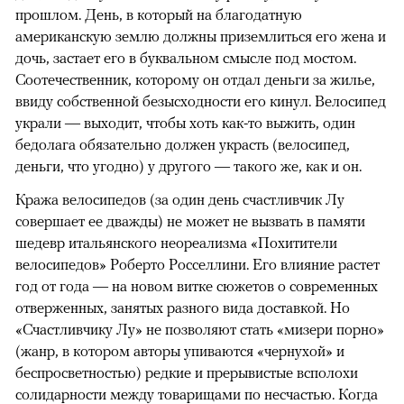
прошлом. День, в который на благодатную
американскую землю должны приземлиться его жена и
дочь, застает его в буквальном смысле под мостом.
Соотечественник, которому он отдал деньги за жилье,
ввиду собственной безысходности его кинул. Велосипед
украли — выходит, чтобы хоть как-то выжить, один
бедолага обязательно должен украсть (велосипед,
деньги, что угодно) у другого — такого же, как и он.
Кража велосипедов (за один день счастливчик Лу
совершает ее дважды) не может не вызвать в памяти
шедевр итальянского неореализма «Похитители
велосипедов» Роберто Росселлини. Его влияние растет
год от года — на новом витке сюжетов о современных
отверженных, занятых разного вида доставкой. Но
«Счастливчику Лу» не позволяют стать «мизери порно»
(жанр, в котором авторы упиваются «чернухой» и
беспросветностью) редкие и прерывистые всполохи
солидарности между товарищами по несчастью. Когда