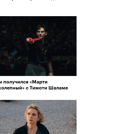
м получился «Марти
колепный» с Тимоти Шаламе