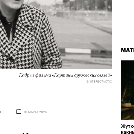
МАТ
Кадр из фильма «Картины дружеских связей»
© STEREOTACTIC
Н
10 МАРТА 2026
Жутко
каки