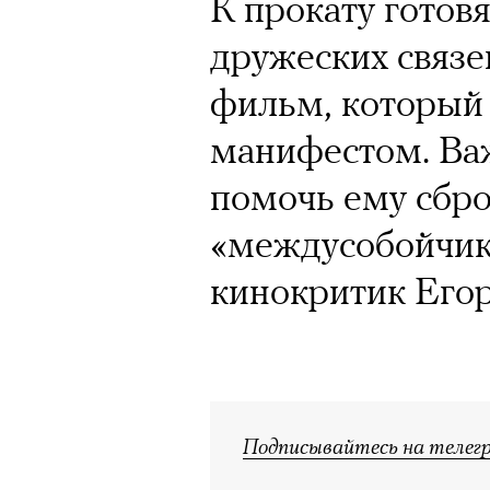
К прокату готов
дружеских связе
фильм, который
манифестом. Ва
помочь ему сбр
«междусобойчика
кинокритик Его
Подписывайтесь на телег