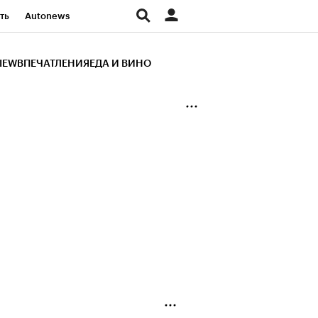
ть
Autonews
К Образование
IEW
ВПЕЧАТЛЕНИЯ
ЕДА И ВИНО
д
Стиль
Крипто
и
Франшизы
Газета
ов
Политика
ты