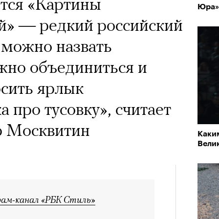
ятся «Картины
Юра»
й» — редкий российский
 можно назвать
жно объединиться и
осить ярлык
 про тусовку», считает
р Москвитин
Каки
Вели
рам-канал «РБК Стиль»