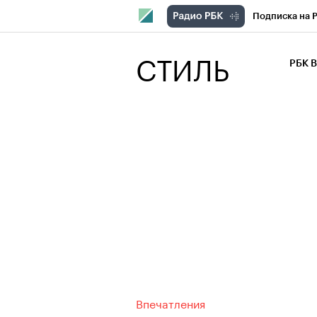
Подписка на 
РБК Компани
СТИЛЬ
РБК 
РБК Курсы
РБК Бизнес-с
Спецпроекты
Экономика
Впечатления