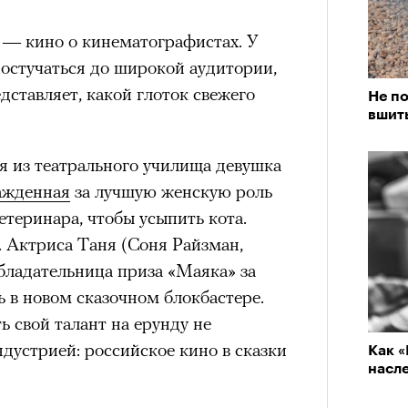
 — кино о кинематографистах. У
достучаться до широкой аудитории,
дставляет, какой глоток свежего
Не по
вшиты
 из театрального училища девушка
ажденная
за лучшую женскую роль
етеринара, чтобы усыпить кота.
. Актриса Таня (Соня Райзман,
ладательница приза «Маяка» за
ь в новом сказочном блокбастере.
ь свой талант на ерунду не
дустрией: российское кино в сказки
Как 
насле