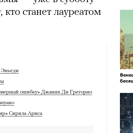
, кто станет лауреатом
 Эньеди
Вене
ты
беся
совершай ошибку» Джанни Ди Грегорио
апуано
ир» Сирила Ариса