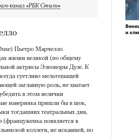
рам-канал «РБК Стиль»
Вене
елло
и клю
Duse) Пьетро Марчелло
дах жизни великой (по общему
льной актрисы Элеоноры Дузе. К
всегда суетливо мельтешащей
ющей заглавную роль, не хватает
убедить в этом величии
рые наверняка пришли бы в шок,
мки тогдашних театральных див,
р (француженка появляется в
льянской коллеги, не искавшей, по