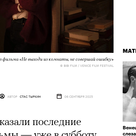
МАТ
з фильма «Не выходи из комнаты, не совершай ошибку»
© BIBI FILM / VENICE FILM FESTIVAL
АВТОР
СТАС ТЫРКИН
06 СЕНТЯБРЯ 2025
казали последние
Венец
ьмы — уже в субботу
слеза