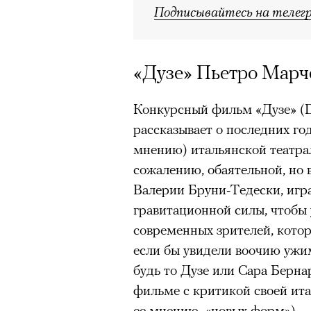
Подписывайтесь на телег
«Дузе» Пьетро Марч
Конкурсный фильм «Дузе» (
рассказывает о последних го
мнению) итальянской театра
сожалению, обаятельной, но 
Валерии Бруни-Тедески, игра
гравитационной силы, чтобы 
современных зрителей, кото
если бы увидели воочию ужи
будь то Дузе или Сара Берна
фильме с критикой своей ита
ее мнению, «новых форм»).