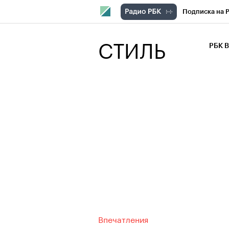
Подписка на 
РБК Компани
СТИЛЬ
РБК 
РБК Курсы
РБК Бизнес-с
Спецпроекты
Экономика
Впечатления