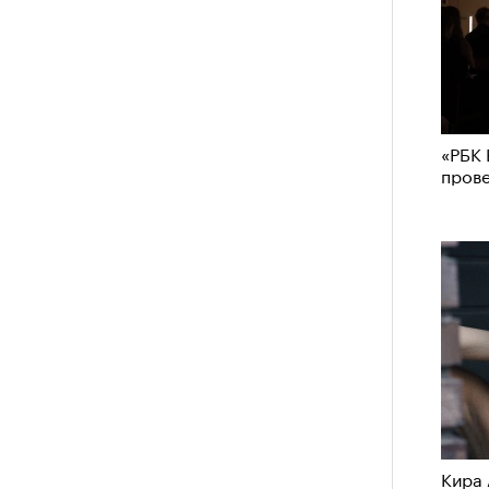
«РБК 
пров
Кира 