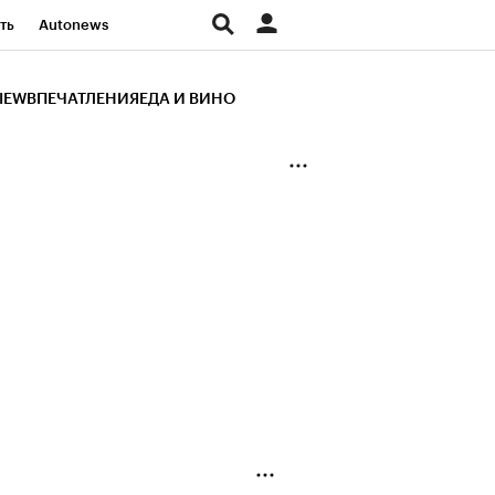
ть
Autonews
К Образование
IEW
ВПЕЧАТЛЕНИЯ
ЕДА И ВИНО
д
Стиль
Крипто
и
Франшизы
Газета
ов
Политика
ты