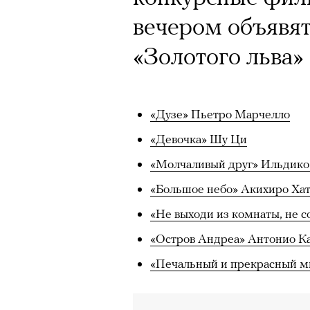
вечером объявят
«Золотого льва»
«Дузе» Пьетро Марчелло
«Девочка» Шу Ци
«Молчаливый друг» Ильдико
«Большое небо» Акихиро Ха
«Не выходи из комнаты, не 
«Остров Андреа» Антонио К
«Печальный и прекрасный м