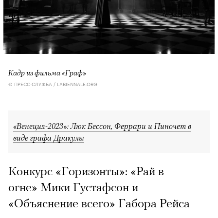
Кадр из фильма «Граф»
© ПРЕСС-СЛУЖБА / LABIENNALE.ORG
«Венеция-2023»: Люк Бессон, Феррари и Пиночет в
виде графа Дракулы
Конкурс «Горизонты»: «Рай в
огне» Мики Густафсон и
«Объяснение всего» Габора Рейса