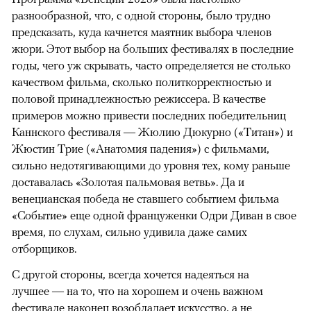
разнообразной, что, с одной стороны, было трудно
предсказать, куда качнется маятник выбора членов
жюри. Этот выбор на больших фестивалях в последние
годы, чего уж скрывать, часто определяется не столько
качеством фильма, сколько политкорректностью и
половой принадлежностью режиссера. В качестве
примеров можно привести последних победительниц
Каннского фестиваля — Жюлию Дюкурно («Титан») и
Жюстин Трие («Анатомия падения») с фильмами,
сильно недотягивающими до уровня тех, кому раньше
доставалась «Золотая пальмовая ветвь». Да и
венецианская победа не ставшего событием фильма
«Событие» еще одной француженки Одри Диван в свое
время, по слухам, сильно удивила даже самих
отборщиков.
С другой стороны, всегда хочется надеяться на
лучшее — на то, что на хорошем и очень важном
фестивале наконец возобладает искусство, а не