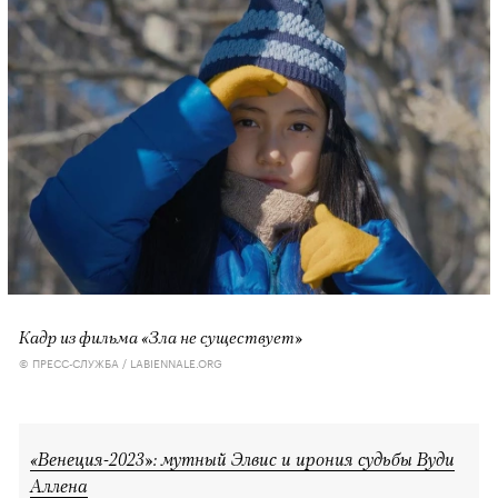
Кадр из фильма «Зла не существует»
© ПРЕСС-СЛУЖБА / LABIENNALE.ORG
«Венеция-2023»: мутный Элвис и ирония судьбы Вуди
Аллена