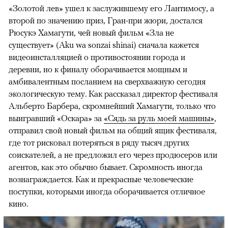
«Золотой лев» ушел к заслужившему его Лантимосу, а
второй по значению приз, Гран-при жюри, достался
Рюсукэ Хамагути, чей новый фильм «Зла не
существует» (Aku wa sonzai shinai) сначала кажется
видеоинсталляцией о противостоянии города и
деревни, но к финалу оборачивается мощным и
амбивалентным посланием на сверхважную сегодня
экологическую тему. Как рассказал директор фестиваля
Альберто Барбера, скромнейший Хамагути, только что
выигравший «Оскара» за
«Сядь за руль моей машины»
,
отправил свой новый фильм на общий ящик фестиваля,
где тот рисковал потеряться в ряду тысяч других
соискателей, а не предложил его через продюсеров или
агентов, как это обычно бывает. Скромность иногда
вознаграждается. Как и прекрасные человеческие
поступки, которыми иногда оборачивается отличное
кино.