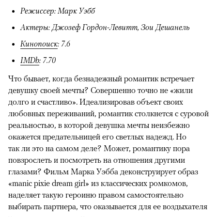
Режиссер: Марк Уэбб
Актеры: Джозеф Гордон-Левитт, Зои Дешанель
Кинопоиск
: 7.6
IMDb
: 7.70
Что бывает, когда безнадежный романтик встречает
девушку своей мечты? Совершенно точно не «жили
долго и счастливо». Идеализировав объект своих
любовных переживаний, романтик столкнется с суровой
реальностью, в которой девушка мечты неизбежно
окажется предательницей его светлых надежд. Но
так ли это на самом деле? Может, романтику пора
повзрослеть и посмотреть на отношения другими
глазами? Фильм Марка Уэбба деконструирует образ
«manic pixie dream girl» из классических ромкомов,
наделяет такую героиню правом самостоятельно
выбирать партнера, что оказывается для ее воздыхателя