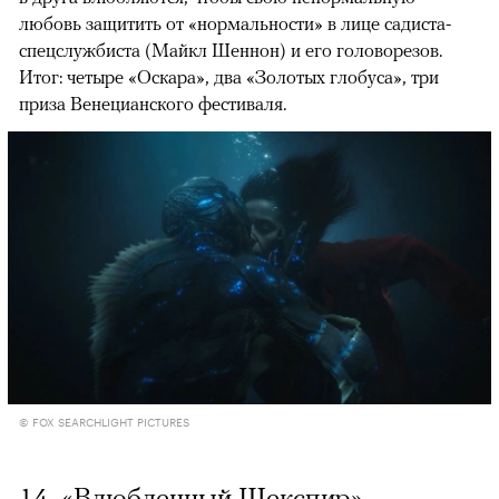
любовь защитить от «нормальности» в лице садиста-
спецслужбиста (Майкл Шеннон) и его головорезов.
Итог: четыре «Оскара», два «Золотых глобуса», три
приза Венецианского фестиваля.
© FOX SEARCHLIGHT PICTURES
14. «Влюбленный Шекспир»