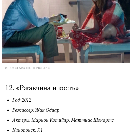
© FOX SEARCHLIGHT PICTURES
12. «Ржавчина и кость»
Год: 2012
Режиссер: Жак Одиар
Актеры: Марион Котийяр, Маттиас Шонартс
Кинопоиск
: 7.1