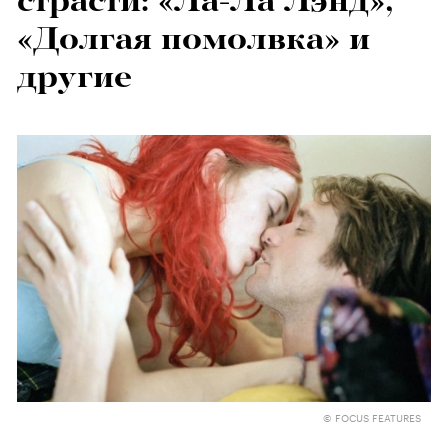
страсти: «Ла-Ла Лэнд»,
«Долгая помолвка» и
другие
© FOCUS FEATURES