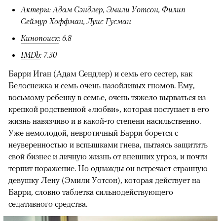
Актеры: Адам Сэндлер, Эмили Уотсон, Филип
Сеймур Хоффман, Луис Гусман
Кинопоиск
: 6.8
IMDb
: 7.30
Барри Иган (Адам Сендлер) и семь его сестер, как
Белоснежка и семь очень назойливых гномов. Ему,
восьмому ребенку в семье, очень тяжело вырваться из
крепкой родственной «любви», которая поступает в его
жизнь навязчиво и в какой-то степени насильственно.
Уже немолодой, невротичный Барри борется с
неуверенностью и вспышками гнева, пытаясь защитить
свой бизнес и личную жизнь от внешних угроз, и почти
терпит поражение. Но однажды он встречает странную
девушку Лену (Эмили Уотсон), которая действует на
Барри, словно таблетка сильнодействующего
седативного средства.