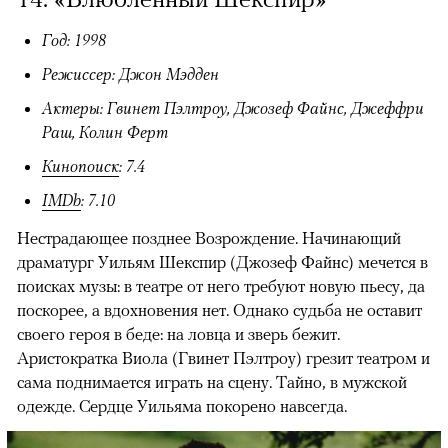
Год: 1998
Режиссер: Джон Мэдден
Актеры: Гвинет Пэлтроу, Джозеф Файнс, Джеффри
Раш, Колин Ферт
Кинопоиск
: 7.4
IMDb
: 7.10
Нестрадающее позднее Возрождение. Начинающий
драматург Уильям Шекспир (Джозеф Файнс) мечется в
поисках музы: в театре от него требуют новую пьесу, да
поскорее, а вдохновения нет. Однако судьба не оставит
своего героя в беде: на ловца и зверь бежит.
Аристократка Виола (Гвинет Пэлтроу) грезит театром и
сама поднимается играть на сцену. Тайно, в мужской
одежде. Сердце Уильяма покорено навсегда.