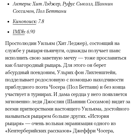
Актеры: Хит Лэджер, Руфус Сьюэлл, Шаннин
Соссамон, Пол Беттани
Кинопоиск
: 7.8
IMDb
: 6.90
Простолюдин Уильям (Хит Леджер), состоящий на
службе у рыцаря-пьянчуги, однажды получает шанс
исполнить свою заветную мечту — тоже прославиться
как благородный рыцарь. Для этого он берет
абсурдный псевдоним, Ульрих фон Лихтенштейн,
подделывает родословную с помощью находчивости
приблудного поэта Чосера (Пол Беттани) и без конца
участвует в турнирах. И дама сердца у него появляется
мгновенно: леди Джослин (Шаннин Соссамон) видит за
всеми притворствами настоящего Уильяма, достойного
называться рыцарем больше других. «История
рыцаря» — очень вольная экранизация одного из
«Кентерберийских рассказов» Джеффри Чосера,