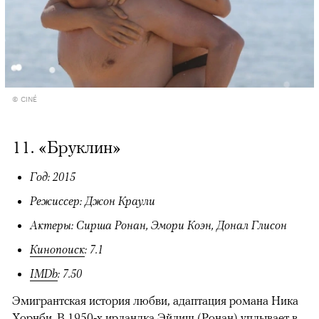
© CINÉ
11. «Бруклин»
Год: 2015
Режиссер: Джон Краули
Актеры: Сирша Ронан, Эмори Коэн, Донал Глисон
Кинопоиск
: 7.1
IMDb
: 7.50
Эмигрантская история любви, адаптация романа Ника
Хорнби. В 1950-х ирландка Эйлиш (Ронан) уплывает в