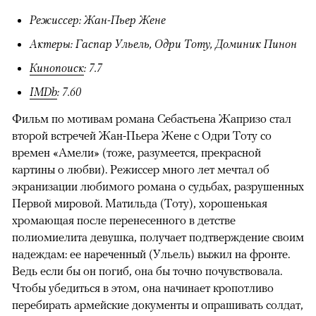
Режиссер: Жан-Пьер Жене
Актеры: Гаспар Ульель, Одри Тоту, Доминик Пинон
Кинопоиск
: 7.7
IMDb
: 7.60
Фильм по мотивам романа Себастьена Жапризо стал
второй встречей Жан-Пьера Жене с Одри Тоту со
времен «Амели» (тоже, разумеется, прекрасной
картины о любви). Режиссер много лет мечтал об
экранизации любимого романа о судьбах, разрушенных
Первой мировой. Матильда (Тоту), хорошенькая
хромающая после перенесенного в детстве
полиомиелита девушка, получает подтверждение своим
надеждам: ее нареченный (Ульель) выжил на фронте.
Ведь если бы он погиб, она бы точно почувствовала.
Чтобы убедиться в этом, она начинает кропотливо
перебирать армейские документы и опрашивать солдат,