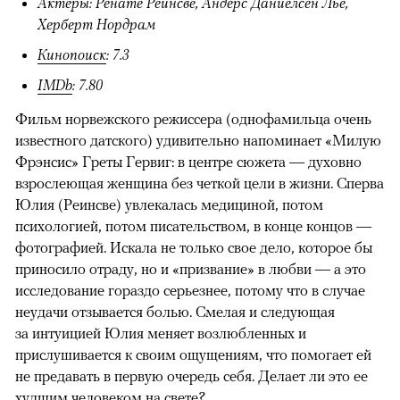
Актеры: Ренате Реинсве, Андерс Даниелсен Лье,
Херберт Нордрам
Кинопоиск
: 7.3
IMDb
: 7.80
Фильм норвежского режиссера (однофамильца очень
известного датского) удивительно напоминает «Милую
Фрэнсис» Греты Гервиг: в центре сюжета — духовно
взрослеющая женщина без четкой цели в жизни. Сперва
Юлия (Реинсве) увлекалась медициной, потом
психологией, потом писательством, в конце концов —
фотографией. Искала не только свое дело, которое бы
приносило отраду, но и «призвание» в любви — а это
исследование гораздо серьезнее, потому что в случае
неудачи отзывается болью. Смелая и следующая
за интуицией Юлия меняет возлюбленных и
прислушивается к своим ощущениям, что помогает ей
не предавать в первую очередь себя. Делает ли это ее
худшим человеком на свете?