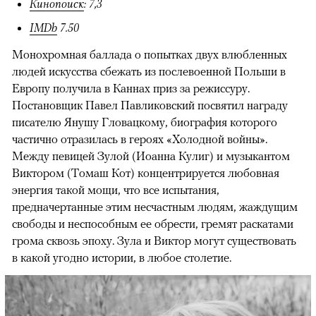
Кинопоиск
: 7,3
IMDb
7.50
Монохромная баллада о попытках двух влюбленных
людей искусства сбежать из послевоенной Польши в
Европу получила в Каннах приз за режиссуру.
Постановщик Павел Павликовский посвятил награду
писателю Янушу Гловацкому, биография которого
частично отразилась в героях «Холодной войны».
Между певицей Зулой (Иоанна Кулиг) и музыкантом
Виктором (Томаш Кот) концентрируется любовная
энергия такой мощи, что все испытания,
предначертанные этим несчастным людям, жаждущим
свободы и неспособным ее обрести, гремят раскатами
грома сквозь эпоху. Зула и Виктор могут существовать
в какой угодно истории, в любое столетие.