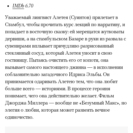
IMDb
6.70
Уважаемый лингвист Алетея (Суинтон) прилетает в
Стамбул, чтобы прочитать курс лекций по нарративу, и
попадает в восточную сказку: ей мерещатся жутковаты
дервиши, а на стамбульском Базаре в руки из развала с
сувенирами вплывает причудливо разрисованный
стеклянный сосуд, который Алетея уносит в свою
гостиницу. Пытаясь очистить его от копоти, она
вызывает самого настоящего джинна — в исполнении
соблазнительно загадочного Идриса Эльбы. Он
принимается одаривать Алетею тем, что она любит
00:00
/
00:00
больше всего — историями. В процессе героиня
понимает, чего она действительно желает. Фильм
Джорджа Миллера — вообще не «Безумный Макс», но
элегия о любви, которая может развеять вечное
одиночество.