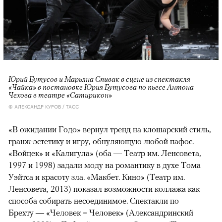
Юрий Бутусов и Марьяна Спивак в сцене из спектакля
«Чайка» в постановке Юрия Бутусова по пьесе Антона
Чехова в театре «Сатирикон»
© АЛЕКСАНДР КУРОВ / ТАСС
«В ожидании Годо» вернул тренд на клошарский стиль,
гранж-эстетику и игру, обнуляющую любой пафос.
«Войцек» и «Калигула» (оба — Театр им. Ленсовета,
1997 и 1998) задали моду на романтику в духе Тома
Уэйтса и красоту зла. «Макбет. Кино» (Театр им.
Ленсовета, 2013) показал возможности коллажа как
способа собирать несоединимое. Спектакли по
Брехту — «Человек = Человек» (Александринский