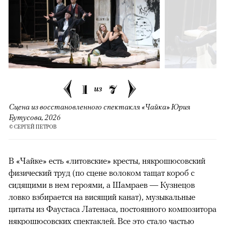
1
7
из
Сцена из восстановленного спектакля «Чайка» Юрия
Бутусова, 2026
© СЕРГЕЙ ПЕТРОВ
В «Чайке» есть «литовские» кресты, някрошюсовский
физический труд (по сцене волоком тащат короб с
сидящими в нем героями, а Шамраев — Кузнецов
ловко взбирается на висящий канат), музыкальные
цитаты из Фаустаса Латенаса, постоянного композитора
някрошюсовских спектаклей. Все это стало частью