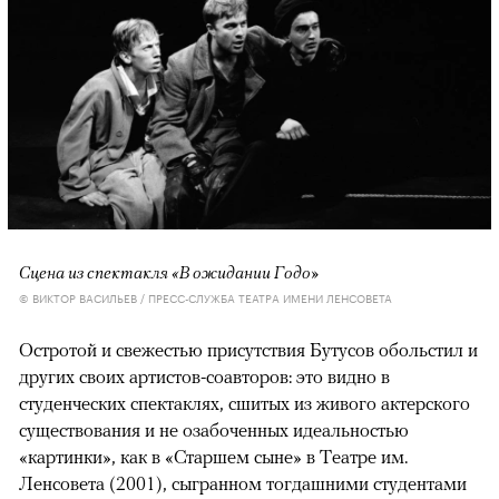
Сцена из спектакля «В ожидании Годо»
© ВИКТОР ВАСИЛЬЕВ / ПРЕСС-СЛУЖБА ТЕАТРА ИМЕНИ ЛЕНСОВЕТА
Остротой и свежестью присутствия Бутусов обольстил и
других своих артистов-соавторов: это видно в
студенческих спектаклях, сшитых из живого актерского
существования и не озабоченных идеальностью
«картинки», как в «Старшем сыне» в Театре им.
Ленсовета (2001), сыгранном тогдашними студентами