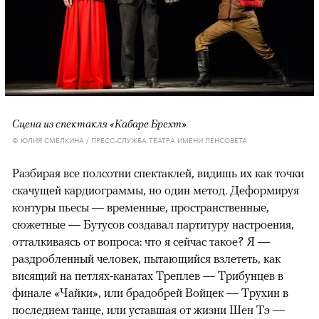
Сцена из спектакля «Кабаре Брехт»
© ЮЛИЯ СМЕЛКИНА / ПРЕСС-СЛУЖБА ТЕАТРА ИМЕНИ ЛЕНСОВЕТА
Разбирая все полсотни спектаклей, видишь их как точки
скачущей кардиограммы, но один метод. Деформируя
контуры пьесы — временные, пространственные,
сюжетные — Бутусов создавал партитуру настроения,
отталкиваясь от вопроса: что я сейчас такое? Я —
раздробленный человек, пытающийся взлететь, как
висящий на петлях-канатах Треплев — Трибунцев в
финале «Чайки», или брадобрей Войцек — Трухин в
последнем танце, или уставшая от жизни Шен Тэ —