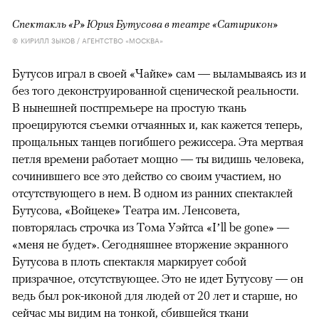
Спектакль «Р» Юрия Бутусова в театре «Сатирикон»
© КИРИЛЛ ЗЫКОВ / АГЕНТСТВО «МОСКВА»
Бутусов играл в своей «Чайке» сам — выламываясь из и
без того деконструированной сценической реальности.
В нынешней постпремьере на простую ткань
проецируются съемки отчаянных и, как кажется теперь,
прощальных танцев погибшего режиссера. Эта мертвая
петля времени работает мощно — ты видишь человека,
сочинившего все это действо со своим участием, но
отсутствующего в нем. В одном из ранних спектаклей
Бутусова, «Войцеке» Театра им. Ленсовета,
повторялась строчка из Тома Уэйтса «I’ll be gone» —
«меня не будет». Сегодняшнее вторжение экранного
Бутусова в плоть спектакля маркирует собой
призрачное, отсутствующее. Это не идет Бутусову — он
ведь был рок-иконой для людей от 20 лет и старше, но
сейчас мы видим на тонкой, сбившейся ткани