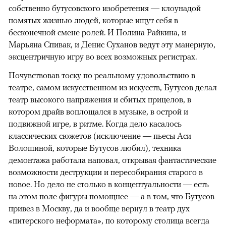
собственно бутусовского изобретения — клоунадой
помятых жизнью людей, которые ищут себя в
бесконечной смене ролей. И Полина Райкина, и
Марьяна Спивак, и Денис Суханов ведут эту манерную,
эксцентричную игру во всех возможных регистрах.
Почувствовав тоску по реальному удовольствию в
театре, самом искусственном из искусств, Бутусов делал
театр высокого напряжения и сбитых прицелов, в
котором драйв воплощался в музыке, в острой и
подвижной игре, в ритме. Когда дело касалось
классических сюжетов (исключение — пьесы Аси
Волошиной, которые Бутусов любил), техника
демонтажа работала наповал, открывая фантастические
возможности деструкции и пересобирания старого в
новое. Но дело не столько в концептуальности — есть
на этом поле фигуры помощнее — а в том, что Бутусов
привез в Москву, да и вообще вернул в театр дух
«питерского неформата», по которому столица всегда