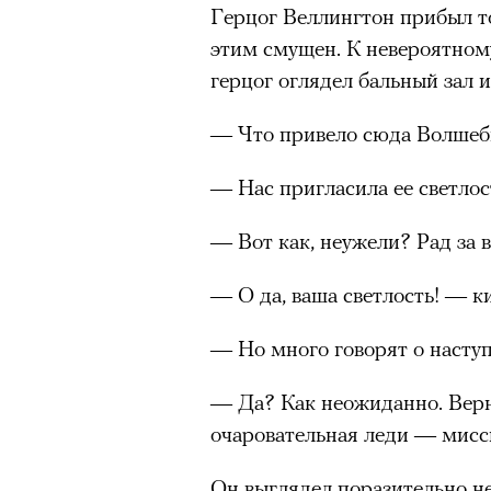
Герцог Веллингтон прибыл то
этим смущен. К невероятном
герцог оглядел бальный зал 
— Что привело сюда Волшеб
— Нас пригласила ее светлос
— Вот как, неужели? Рад за 
— О да, ваша светлость! — 
— Но много говорят о насту
— Да? Как неожиданно. Верн
очаровательная леди — мисс
Он выглядел поразительно н