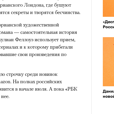
рианского Лондона, где бушуют
аятся секреты и творятся бесчинства.
«Десп
орианской художественной
Росс
романа — самостоятельная история
улиан Феллоуз использует прием,
сериалах и к которому прибегали
овавшие свои произведения по
ую строчку среди новинок
azon. На полках российских
вится в начале июля. А пока «РБК
Дани
 нее.
ново