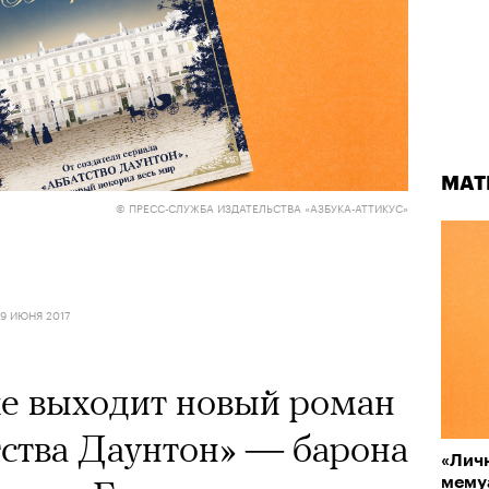
МАТ
© ПРЕСС-СЛУЖБА ИЗДАТЕЛЬСТВА «АЗБУКА-АТТИКУС»
9 ИЮНЯ 2017
ке выходит новый роман
тства Даунтон» — барона
«Личн
мему