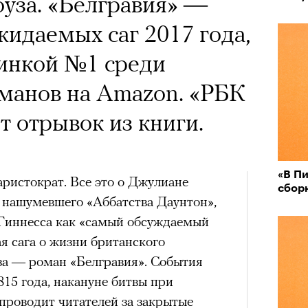
уза. «Белгравия» —
жидаемых саг 2017 года,
винкой №1 среди
манов на Amazon. «РБК
т отрывок из книги.
«В Пи
аристократ. Все это о Джулиане
сбор
 нашумевшего «Аббатства Даунтон»,
 Гиннесса как «самый обсуждаемый
я сага о жизни британского
за — роман «Белгравия». События
15 года, накануне битвы при
проводит читателей за закрытые