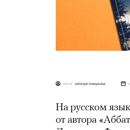
АВТОР
НАТАЛЬЯ ЛОМЫКИНА
2
На русском язы
от автора «Абба