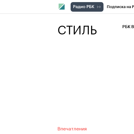
Подписка на 
РБК Компани
СТИЛЬ
РБК 
РБК Курсы
РБК Бизнес-с
Спецпроекты
Экономика
Впечатления