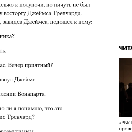
лько к полуночи, но ничуть не был
у восторгу Джеймса Тренчарда,
и, завидев Джеймса, подошел к нему:
ника?
ЧИТ
ть.
вас. Вечер приятный?
кивнул Джеймс.
плении Бонапарта.
о ли я понимаю, что эта
ис Тренчард?
«РБК 
пров
евозмутимым.