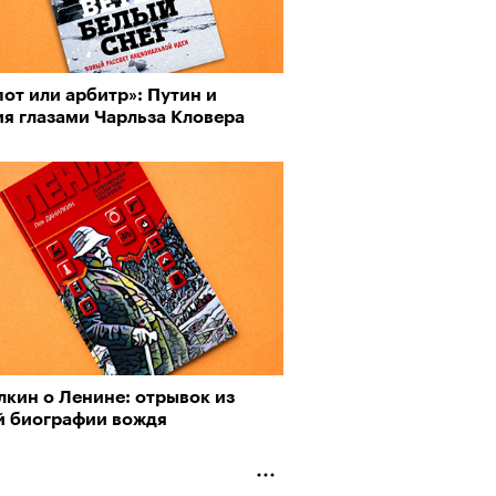
от или арбитр»: Путин и
ия глазами Чарльза Кловера
лкин о Ленине: отрывок из
й биографии вождя