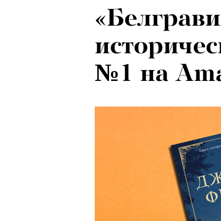
«Белграви
историчес
№1 на Am