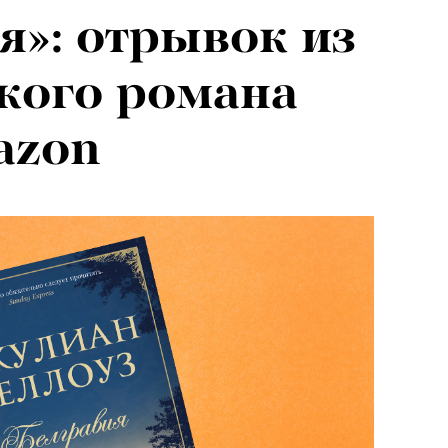
я»: отрывок из
кого романа
azon