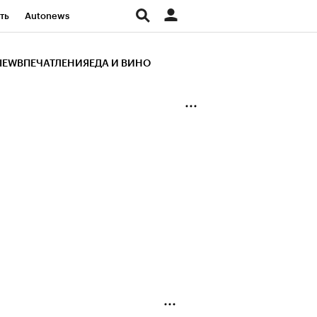
ть
Autonews
К Образование
IEW
ВПЕЧАТЛЕНИЯ
ЕДА И ВИНО
д
Стиль
Крипто
и
Франшизы
Газета
ов
Политика
ты