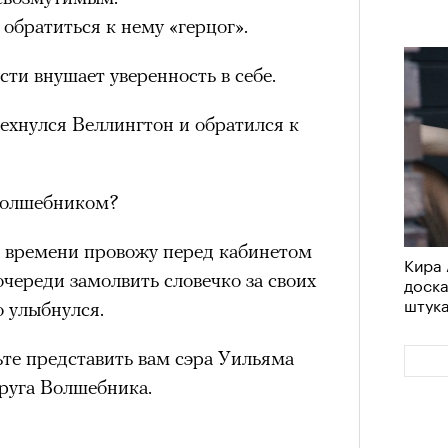
 обратиться к нему «герцог».
ти внушает уверенность в себе.
ехнулся Веллингтон и обратился к
Волшебником?
о времени провожу перед кабинетом
Кира 
череди замолвить словечко за своих
доск
штук
о улыбнулся.
те представить вам сэра Уильяма
пруга Волшебника.