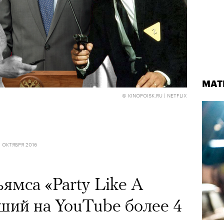
МАТ
© KINOPOISK.RU | NETFLIX
1 ОКТЯБРЯ 2016
ямса «Party Like A
вший на YouTube более 4