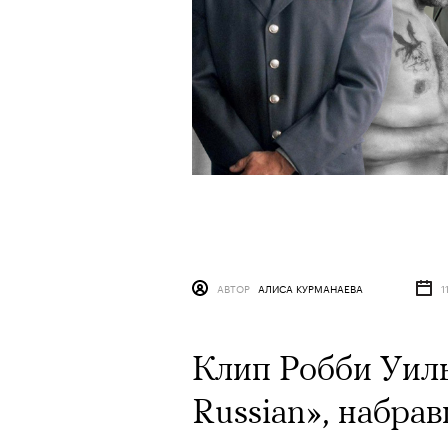
АВТОР
АЛИСА КУРМАНАЕВА
1
Клип Робби Уиль
Russian», набра