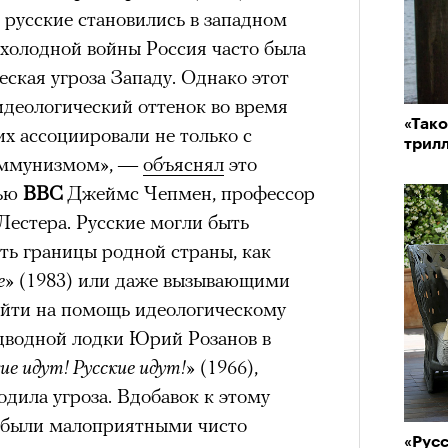
 русские становились в западном
 холодной войны Россия часто была
еская угроза Западу. Однако этот
деологический оттенок во время
«Тако
их ассоциировали не только с
трил
коммунизмом», —
объяснял
это
вью
BBC
Джеймс Чепмен, профессор
Лестера. Русские могли быть
ь границы родной страны, как
е»
(1983) или даже вызывающими
йти на помощь идеологическому
одводной лодки Юрий Розанов в
ие идут! Русские идут!»
(1966),
одила угроза. Вдобавок к этому
 были малоприятными чисто
«Рус