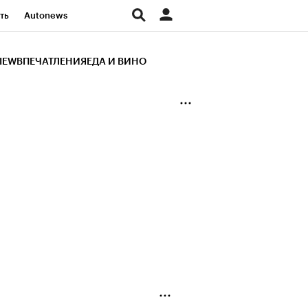
ть
Autonews
К Образование
IEW
ВПЕЧАТЛЕНИЯ
ЕДА И ВИНО
д
Стиль
Крипто
и
Франшизы
Газета
ов
Политика
ты