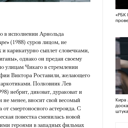
«РБК 
пров
о в исполнении Арнольда
аре»
(1988) суров лицом, не
 и карикатурно сыплет словечками,
иганы», однако он предан своему
по улицам Чикаго в стремлении
афии Виктора Роставили, желающего
аркотиками. Полковник Лев
998) небрит, диковат, дураковат и
Кира 
м не менее, вносит свой весомый
доск
а от смертоносного астероида. С
штук
еская повестка сменилась новой
кими героями в западных фильмах