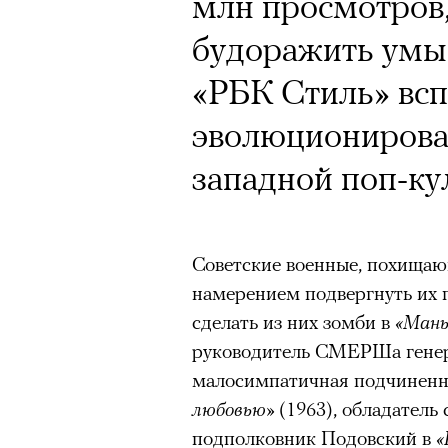
млн просмотров
будоражить умы 
«РБК Стиль» всп
эволюционировал
западной поп-ку
Советские военные, похищаю
намерением подвергнуть их 
сделать из них зомби в
«Мань
руководитель СМЕРШа генер
малосимпатичная подчиненна
любовью»
(1963), обладатель
подполковник Подовский в
«