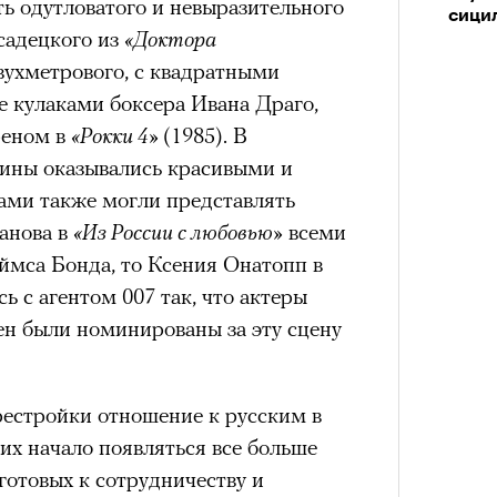
ь одутловатого и невыразительного
сици
садецкого из
«Доктора
вухметрового, с квадратными
 кулаками боксера Ивана Драго,
реном в
«Рокки 4»
(1985). В
ины оказывались красивыми и
ами также могли представлять
анова в
«Из России с любовью»
всеми
ймса Бонда, то Ксения Онатопп в
сь с агентом 007 так, что актеры
н были номинированы за эту сцену
рестройки отношение к русским в
них начало появляться все больше
готовых к сотрудничеству и