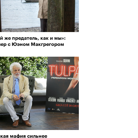
й же предатель, как и мы»:
лер с Юэном Макгрегором
ская мафия сильнее