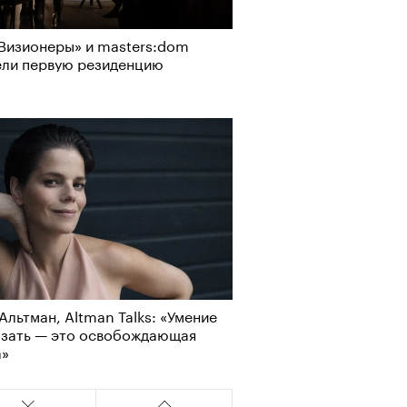
Визионеры» и masters:dom
ели первую резиденцию
Альтман, Altman Talks: «Умение
азать — это освобождающая
а»