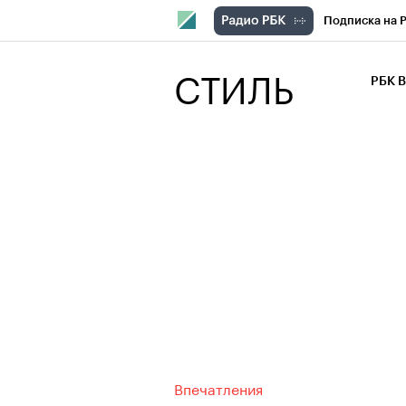
Подписка на 
РБК Компани
СТИЛЬ
РБК 
РБК Курсы
РБК Бизнес-с
Спецпроекты
Экономика
Впечатления