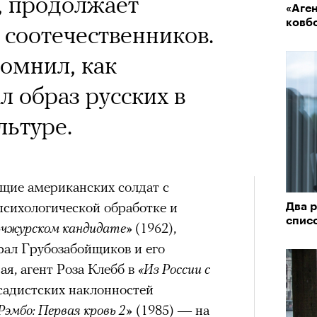
, продолжает
«Аген
ковб
соотечественников.
омнил, как
 образ русских в
льтуре.
щие американских солдат с
психологической обработке и
Два 
списо
чжурском кандидате»
(1962),
ал Грубозабойщиков и его
я, агент Роза Клебб в
«Из России с
 садистских наклонностей
Рэмбо: Первая кровь 2»
(1985) — на