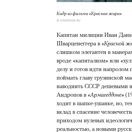
Кадр из фильма «Красная жара»
© KINOPOISK.RU
Капитан милиции Иван Данк
Шварценеггера в
«Красной ж
слишком элегантен в манерах
вроде «капитализм» или «хул
делу и готов идти напролом 
поймать главу грузинской м
наводнить СССР дешевыми н
Андропов в
«Армагеддоне»
(1
ходит в шапке-ушанке, но, те
вклад в спасение человечеств
приходом нулевых идеологич
реальностью, а новыми русс