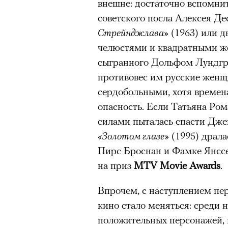
внешне: достаточно вспомнит
советского посла Алексея Де
Стрейнджлава»
(1963) или д
челюстями и квадратными же
сыгранного Дольфом Лундг
противовес им русские женщ
сердобольными, хотя времен
опасность. Если Татьяна Ром
силами пыталась спасти Дже
«Золотом глазе»
(1995) драла
Пирс Броснан и Фамке Янссе
на приз
MTV Movie Awards
.
Впрочем, с наступлением пе
кино стало меняться: среди 
положительных персонажей, 