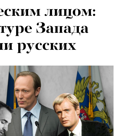
еским лицом:
ьтуре Запада
и русских