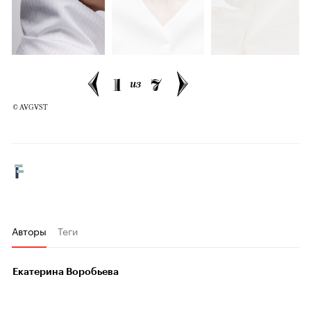
1
7
из
© AVGVST
Авторы
Теги
Екатерина Воробьева