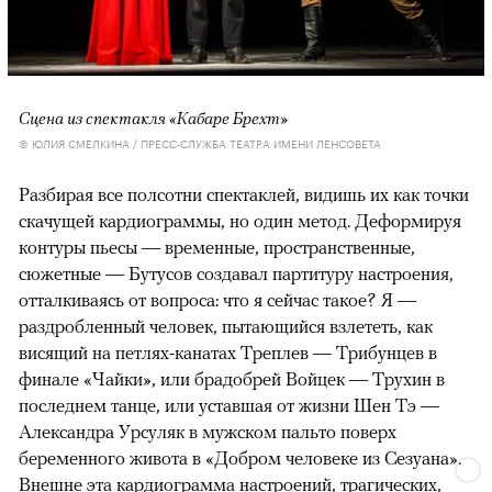
Сцена из спектакля «Кабаре Брехт»
© ЮЛИЯ СМЕЛКИНА / ПРЕСС-СЛУЖБА ТЕАТРА ИМЕНИ ЛЕНСОВЕТА
Разбирая все полсотни спектаклей, видишь их как точки
скачущей кардиограммы, но один метод. Деформируя
контуры пьесы — временные, пространственные,
сюжетные — Бутусов создавал партитуру настроения,
отталкиваясь от вопроса: что я сейчас такое? Я —
раздробленный человек, пытающийся взлететь, как
висящий на петлях-канатах Треплев — Трибунцев в
финале «Чайки», или брадобрей Войцек — Трухин в
последнем танце, или уставшая от жизни Шен Тэ —
Александра Урсуляк в мужском пальто поверх
беременного живота в «Добром человеке из Сезуана».
Внешне эта кардиограмма настроений, трагических,