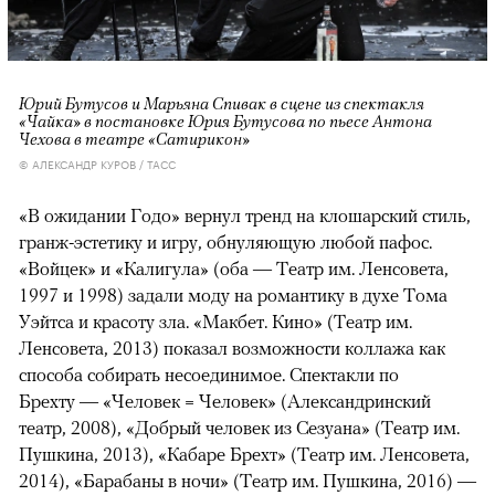
Юрий Бутусов и Марьяна Спивак в сцене из спектакля
«Чайка» в постановке Юрия Бутусова по пьесе Антона
Чехова в театре «Сатирикон»
© АЛЕКСАНДР КУРОВ / ТАСС
«В ожидании Годо» вернул тренд на клошарский стиль,
гранж-эстетику и игру, обнуляющую любой пафос.
«Войцек» и «Калигула» (оба — Театр им. Ленсовета,
1997 и 1998) задали моду на романтику в духе Тома
Уэйтса и красоту зла. «Макбет. Кино» (Театр им.
Ленсовета, 2013) показал возможности коллажа как
способа собирать несоединимое. Спектакли по
Брехту — «Человек = Человек» (Александринский
театр, 2008), «Добрый человек из Сезуана» (Театр им.
Пушкина, 2013), «Кабаре Брехт» (Театр им. Ленсовета,
2014), «Барабаны в ночи» (Театр им. Пушкина, 2016) —