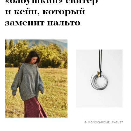
«бабушкин» свитер
и кейп, который
заменит пальто
© MONOCHROME, AVGVST