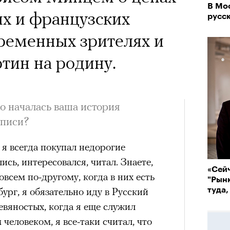
 Тыркин рассказывает о
В Мо
их и французских
на остросоциальные
русс
ременных зрителях и
тин на родину.
о началась ваша история
рам-канал «РБК Стиль»
описи?
Лока
Корей
 я всегда покупал недорогие
взро
ар и Жереми Труиля
сь, интересовался, читал. Знаете,
«Сей
всем по-другому, когда в них есть
Грэя
"Рынк
ург, я обязательно иду в Русский
туда,
евяностых, когда я еще служил
рное: голливудские левые и черный
человеком, я все-таки считал, что