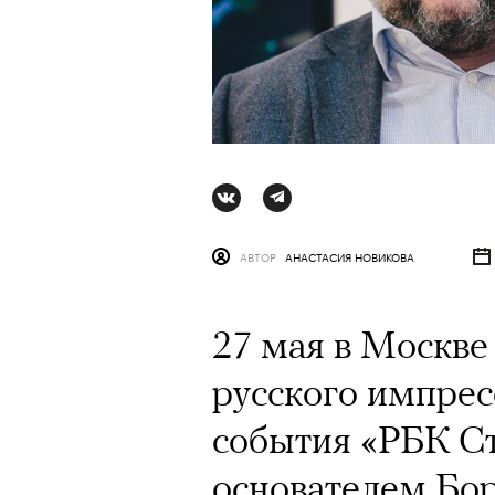
АВТОР
АНАСТАСИЯ НОВИКОВА
27 мая в Москве
русского импрес
АВТОР
СТАС ТЫРКИН
06 АВГУ
события «РБК Ст
основателем Бо