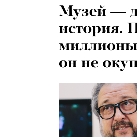
Музей — 
Локарно-2
история. 
показали 
миллионы,
фестиваля
он не оку
кино