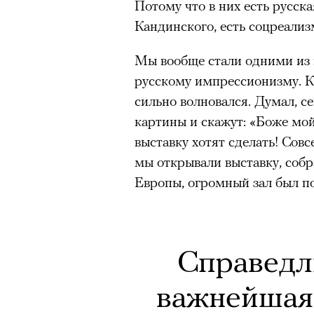
Потому что в них есть русска
очнувшийся Нур) точно не б
Кандинского, есть соцреализм
обострения мигрантского кри
Мы вообще стали одними из 
русскому импрессионизму. Ко
сильно волновался. Думал, с
Адресованн
картины и скажут: «Боже мой
выставку хотят сделать! Сов
добросерд
мы открывали выставку, собр
точно не б
Европы, огромный зал был п
дни очередн
мигрантск
Справедл
важнейшая 