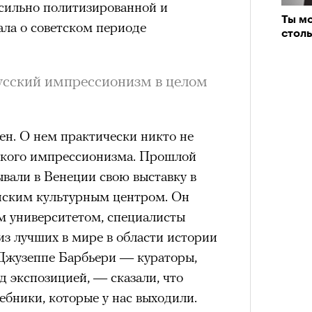
 сильно политизированной и
а
Ты м
ала о советском периоде
ации, —
столь
вания, при котором подросток под
Кира 
доск
ресса полностью уходит в себя,
русский импрессионизм в целом
штук
ь, есть и реагировать на внешний
рнем по имени Нур (Саид Эль
ен. О нем практически никто не
оини Шаи (Дуа Бутарбуш
сского импрессионизма. Прошлой
м отказали в получении вида на
ывали в Венеции свою выставку в
получных европейских стран.
янским культурным центром. Он
обудить Нура к жизни:
м университетом, специалисты
икает в его ужасные сны, в которых
з лучших в мире в области истории
в Европу.
 Джузеппе Барбьери — кураторы,
ЧИТ
Сможе
ственной составляющей фильма его
д экспозицией, — сказали, что
отвеч
бросердечный призыв («Только вы
ебники, которые у нас выходили.
ет для тех, кто не понял,