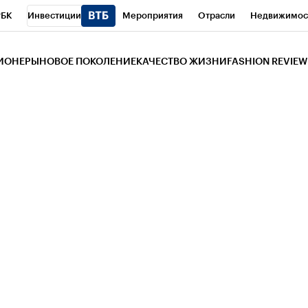
РБК
Инвестиции
Мероприятия
Отрасли
Недвижимос
и
Телеканал
РБК Вино
Спорт
Школа управления РБК
РБ
ЗИОНЕРЫ
НОВОЕ ПОКОЛЕНИЕ
КАЧЕСТВО ЖИЗНИ
FASHION REVIEW
РБК Life
Тренды
Визионеры
Национальные проекты
Горо
 Бизнес-среда
Дискуссионный клуб
Исследования
Кредитны
Газета
Спецпроекты СПб
Конференции СПб
Спецпроекты
трагентов
Политика
Экономика
Бизнес
Технологии и мед
ой валюты