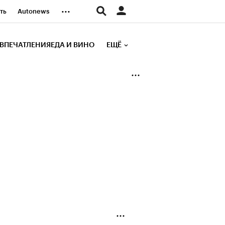
...
ть
Autonews
К Образование
ВПЕЧАТЛЕНИЯ
ЕДА И ВИНО
ЕЩЁ
д
Стиль
е рейтинги
иа
Финансы