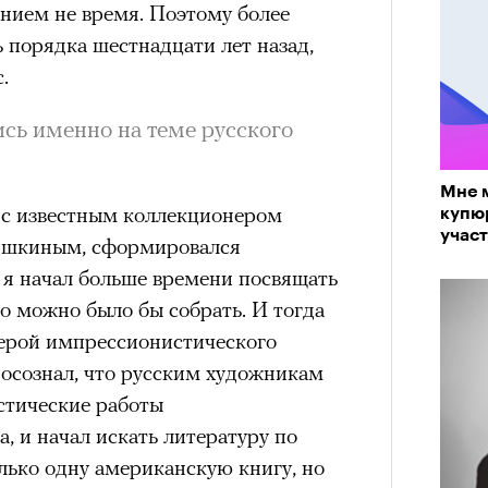
нием не время. Поэтому более
нни Лиатар и Жереми
ь порядка шестнадцати лет назад,
.
Лока
сь именно на теме русского
бассе
ом на политическую актуальность —
пуст
е Пьяццы Гранде
Мне 
ма «Зеленые глаза» (Les Yeux
с известным коллекционером
купюр
 Фанни Лиатар и Жереми Труиля.
участ
шкиным, сформировался
«РБК 
рин» — отнюдь не байопик первого
пров
 я начал больше времени посвящать
а сноса многоквартирного
то можно было бы собрать. И тогда
аине, которому было присвоено его
нерой импрессионистического
 осознал, что русским художникам
стические работы
рину» в оригинальности: мы уже
, и начал искать литературу по
игрантских семей (даже
лько одну американскую книгу, но
и в кому. В этом случае проблема со