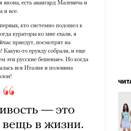
я икона, есть авангард Малевича и
удет лишним в дни очередного
 и все.
зиса.
первых, кто системно подошел к
гда кураторы ко мне ехали, я
ейчас приедут, посмотрят на
ый европейцам
! Какую-то ерунду собрали, и еще
«РБК 
пров
сем эти русские бешеные». Но когда
ечный призыв
алась вся Италия и половина
4 кол
пропу
удет лишним в
олон!
ЧИТ
ого обострения
ого кризиса.
ивость — это
вещь в жизни.