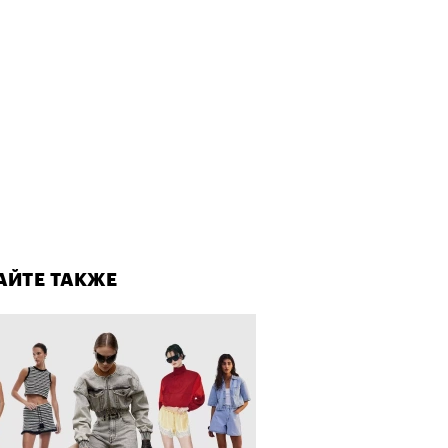
Визионеры» и masters:dom
ели первую резиденцию
лаборации, которые нельзя
стить
АЙТЕ ТАКЖЕ