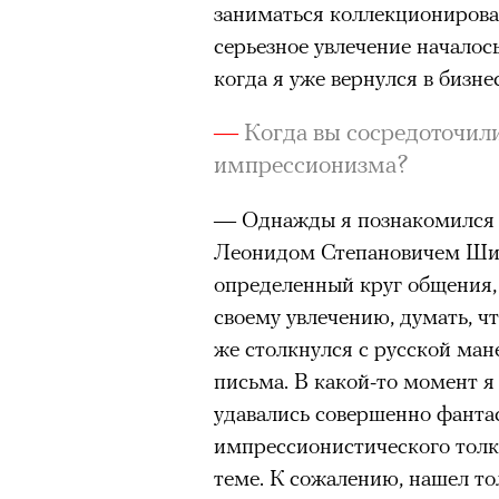
заниматься коллекционирова
«Зеленые глаза» Фа
серьезное увлечение началос
когда я уже вернулся в бизнес
Труиля
—
Когда вы сосредоточили
Фестиваль открылся с намек
импрессионизма?
показом на огромном экран
камерного французского филь
— Однажды я познакомился 
Verts) режиссерского дуэта
Леонидом Степановичем Ши
Прошлая их кинолента «Гага
определенный круг общения,
космонавта в мире, а хроник
своему увлечению, думать, ч
комплекса на парижской окр
же столкнулся с русской ма
имя.
письма. В какой-то момент я
удавались совершенно фанта
Новый фильм уступает «Гага
импрессионистического толка
видели кино про детей из эм
теме. К сожалению, нашел то
российских), которые впадал