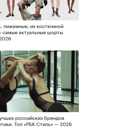
Альтман, Altman Talks: «Умение
азать — это освобождающая
а»
, пижамные, из костюмной
: самые актуальные шорты
-2026
т ли человек прожить 180 лет:
ает Станислав Скакун
учших российских брендов
тики. Топ «РБК Стиль» — 2026