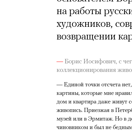
Кинокритик Стас
на работы русск
первых показах 
художников, сов
темы
возвращении кар
—
Борис Иосифович, с чег
Подписывайтесь на телег
коллекционирования жив
— Единой точки отсчета нет,
Зеленые глаза» Фанни Лиат
картины, которые мне нравили
дом и квартира даже живут со
«Бумажный тигр» Джеймса 
живопись. Приезжая в Петерб
«Охота» Уэйна Вапимуквы
музей или в Эрмитаж. Но в д
Ретроспектива «Красное и че
чиновником и был не бедным 
список»