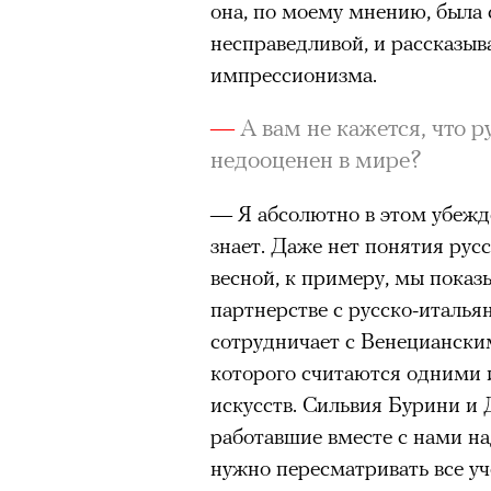
она, по моему мнению, была
здоровьем касается синдром
несправедливой, и рассказыв
отстраненности, или резигн
импрессионизма.
редкого психогенного заболе
воздействием тяжелейшего ст
—
А вам не кажется, что 
перестает двигаться, говорит
недооценен в мире?
мир. Это и происходит с па
— Я абсолютно в этом убежд
Алами), братом главной гер
знает. Даже нет понятия ру
М’Зауки), когда их родителя
весной, к примеру, мы показ
жительство в одной из благо
партнерстве с русско-италь
Безутешная Шая пытается пр
сотрудничает с Венециански
наглотавшись таблеток, прон
которого считаются одними и
их мать тонет при переправе 
искусств. Сильвия Бурини и
При всей скромности художе
работавшие вместе с нами на
адресованный европейцам до
нужно пересматривать все уч
можете нас спасти!» — сообща