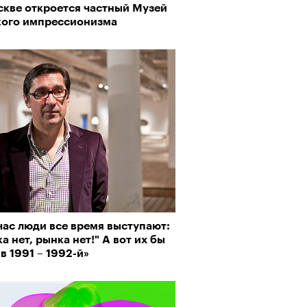
скве откроется частный Музей
кого импрессионизма
рно-2025: объединение двух
 и мир, в котором нет
слых
час люди все время выступают:
а нет, рынка нет!" А вот их бы
 в 1991 – 1992-й»