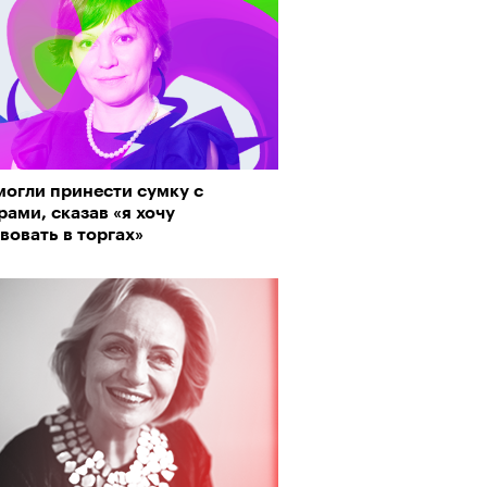
рно-2025: перестрелки в
йне и горизонтальные танцы в
ыне
могли принести сумку с
ами, сказав «я хочу
вовать в торгах»
Визионеры» и masters:dom
ели первую резиденцию