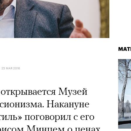
МАТ
МАТ
25 МАЯ 2016
Кадр из фильма «Бумажный тигр»
© NEON
 открывается Музей
сионизма. Накануне
СТА 2026
иль» поговорил с его
Лока
рисом Минцем о ценах
двой