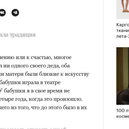
Кира 
доск
штук
Карго
ткани
вала традиция
лета
лению или к счастью, многое
л ни одного своего деда, оба
ии матери были близкие к искусству
бабушки играла в театре
У бабушки я в свое время не
Сможе
етыре года, когда это произошло.
отвеч
его из того, что до этого было в их
100 л
косме