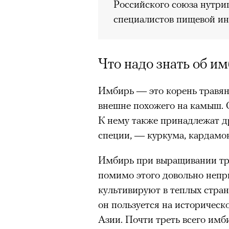
Российского союза нутриц
специалистов пищевой и
Что надо знать об и
Имбирь — это корень травян
внешне похожего на камыш. 
К нему также принадлежат др
специи, — куркума, кардамон
Имбирь при выращивании тре
помимо этого довольно непри
культивируют в теплых стра
он пользуется на историчес
Азии. Почти треть всего имб