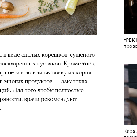
«РБК 
пров
 в виде спелых корешков, сушеного
асахаренных кусочков. Кроме того,
рное масло или вытяжку из корня.
ав многих продуктов — азиатских
еций. Для того чтобы полностью
ряности, врачи рекомендуют
.
Кира 
доск