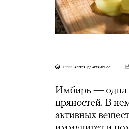
АВТОР
АЛЕКСАНДР АРТАМОНОВ
Имбирь — одна 
пряностей. В не
активных вещест
иммунитет и пом