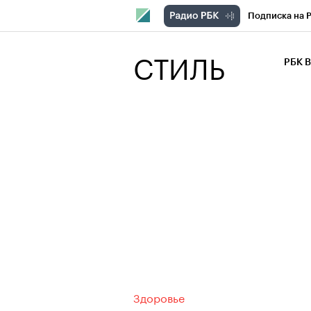
Подписка на 
РБК Компани
СТИЛЬ
РБК 
РБК Курсы
РБК Бизнес-с
Спецпроекты
Экономика
Здоровье