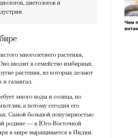
иологов, диетологов и
ндустрии
Чем п
вита
мбире
истого многолетнего растения,
Оно входит в семейство имбирных.
угие растения, из которых делают
 и галангал.
бует много воды и солнца, но
хотлив, а потому сегодня его
нах. Самой большой популярностью
кой родине — в Юго-Восточной
иря в мире выращивается в Индии.