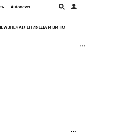
ть
Autonews
К Образование
IEW
ВПЕЧАТЛЕНИЯ
ЕДА И ВИНО
д
Стиль
Крипто
и
Франшизы
Газета
ов
Политика
ты