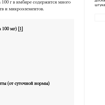
 100 г в имбире содержится много
штук
тв и микроэлементов.
а 100 мг)
[1]
Сможе
отвеч
ты (от суточной нормы)