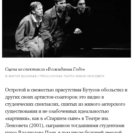
Сцена из спектакля «В ожидании Годо»
© ВИКТОР ВАСИЛЬЕВ / ПРЕСС-СЛУЖБА ТЕАТРА ИМЕНИ ЛЕНСОВЕТА
Остротой и свежестью присутствия Бутусов обольстил и
других своих артистов-соавторов: это видно в
студенческих спектаклях, сшитых из живого актерского
существования и не озабоченных идеальностью
«картинки», как в «Старшем сыне» в Театре им.
Ленсовета (2001), сыгранном тогдашними студентами
курса Владислава Пази, в том числе будущей звездой