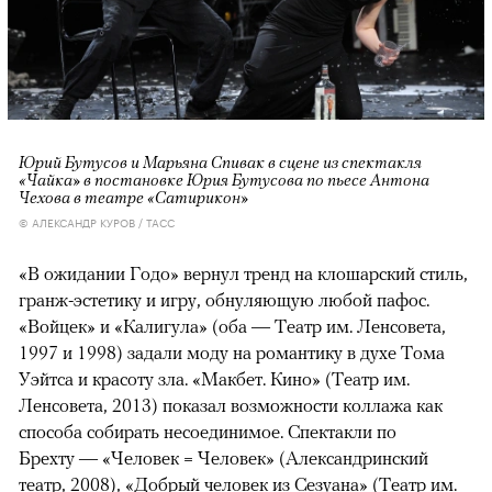
Юрий Бутусов и Марьяна Спивак в сцене из спектакля
«Чайка» в постановке Юрия Бутусова по пьесе Антона
Чехова в театре «Сатирикон»
© АЛЕКСАНДР КУРОВ / ТАСС
«В ожидании Годо» вернул тренд на клошарский стиль,
гранж-эстетику и игру, обнуляющую любой пафос.
«Войцек» и «Калигула» (оба — Театр им. Ленсовета,
1997 и 1998) задали моду на романтику в духе Тома
Уэйтса и красоту зла. «Макбет. Кино» (Театр им.
Ленсовета, 2013) показал возможности коллажа как
способа собирать несоединимое. Спектакли по
Брехту — «Человек = Человек» (Александринский
театр, 2008), «Добрый человек из Сезуана» (Театр им.