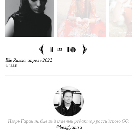
1
10
из
Elle Russia, апрель 2022
© ELLE
Игорь Гаранин, бывший главный редактор российского GQ,
@bezglyantsa