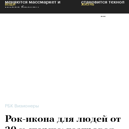
меняются массмаркет и
становится техноло
ВЕЩИ
ЖИЗНЬ
миддл-бренды
РБК Визионеры
Рок-икона для людей от