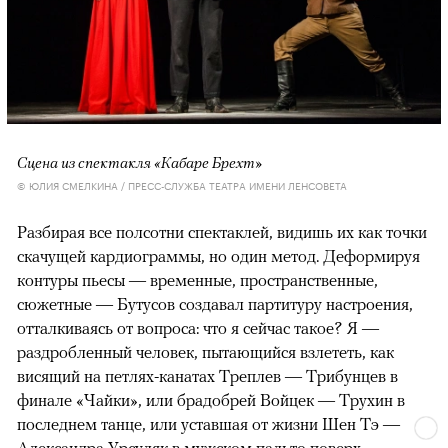
Сцена из спектакля «Кабаре Брехт»
© ЮЛИЯ СМЕЛКИНА / ПРЕСС-СЛУЖБА ТЕАТРА ИМЕНИ ЛЕНСОВЕТА
Разбирая все полсотни спектаклей, видишь их как точки
скачущей кардиограммы, но один метод. Деформируя
контуры пьесы — временные, пространственные,
сюжетные — Бутусов создавал партитуру настроения,
отталкиваясь от вопроса: что я сейчас такое? Я —
раздробленный человек, пытающийся взлететь, как
висящий на петлях-канатах Треплев — Трибунцев в
финале «Чайки», или брадобрей Войцек — Трухин в
последнем танце, или уставшая от жизни Шен Тэ —
Александра Урсуляк в мужском пальто поверх