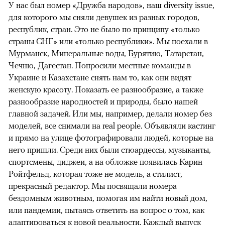
У нас был номер «Дружба народов», наш diversity issue,
для которого мы сняли девушек из разных городов,
республик, стран. Это не было по принципу «только
страны СНГ» или «только республики». Мы поехали в
Мурманск, Минеральные воды, Бурятию, Татарстан,
Чечню, Дагестан. Попросили местные команды в
Украине и Казахстане снять нам то, как они видят
женскую красоту. Показать ее разнообразие, а также
разнообразие народностей и природы, было нашей
главной задачей. Или мы, например, делали номер без
моделей, все снимали на real people. Объявляли кастинг
и прямо на улице фотографировали людей, которые на
него пришли. Среди них были стюардессы, музыканты,
спортсмены, диджеи, а на обложке появилась Карин
Ройтфельд, которая тоже не модель, а стилист,
прекрасный редактор. Мы посвящали номера
бездомным животным, помогая им найти новый дом,
или пандемии, пытаясь ответить на вопрос о том, как
адаптироваться к новой реальности. Каждый выпуск