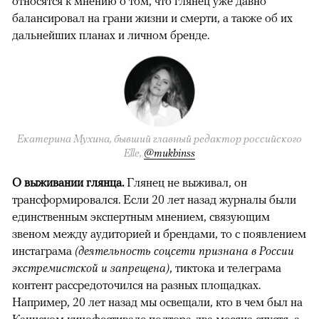
относятся к мнению о том, что глянец уже давно
балансировал на грани жизни и смерти, а также об их
дальнейших планах и личном бренде.
Екатерина Мухина, бывший главный редактор российского
Elle,
@mukhinss
О выживании глянца.
Глянец не выживал, он
трансформировался. Если 20 лет назад журналы были
единственным экспертным мнением, связующим
звеном между аудиторией и брендами, то с появлением
инстаграма
(деятельность соцсети признана в России
экстремистской и запрещена)
, тиктока и телеграма
контент рассредоточился на разных площадках.
00:00
/
00:00
Например, 20 лет назад мы освещали, кто в чем был на
Каннском кинофестивале полтора-два месяца спустя, а