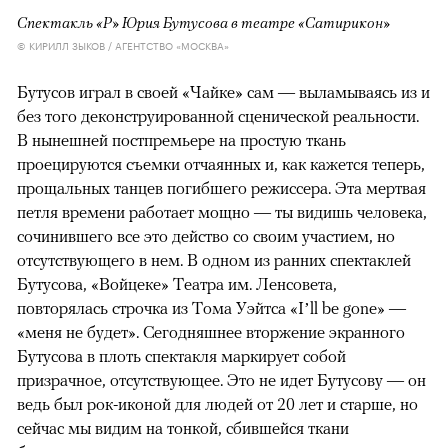
Спектакль «Р» Юрия Бутусова в театре «Сатирикон»
© КИРИЛЛ ЗЫКОВ / АГЕНТСТВО «МОСКВА»
Бутусов играл в своей «Чайке» сам — выламываясь из и
без того деконструированной сценической реальности.
В нынешней постпремьере на простую ткань
проецируются съемки отчаянных и, как кажется теперь,
прощальных танцев погибшего режиссера. Эта мертвая
петля времени работает мощно — ты видишь человека,
сочинившего все это действо со своим участием, но
отсутствующего в нем. В одном из ранних спектаклей
Бутусова, «Войцеке» Театра им. Ленсовета,
повторялась строчка из Тома Уэйтса «I’ll be gone» —
«меня не будет». Сегодняшнее вторжение экранного
Бутусова в плоть спектакля маркирует собой
призрачное, отсутствующее. Это не идет Бутусову — он
ведь был рок-иконой для людей от 20 лет и старше, но
сейчас мы видим на тонкой, сбившейся ткани