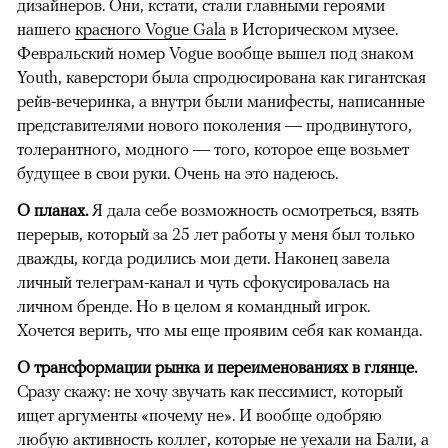
дизайнеров. Они, кстати, стали главными героями
нашего
красного Vogue Gala
в Историческом музее.
Февральский номер Vogue вообще вышел под знаком
Youth, каверстори была спродюсирована как гигантская
рейв-вечеринка, а внутри были манифесты, написанные
представителями нового поколения — продвинутого,
толерантного, модного — того, которое еще возьмет
будущее в свои руки. Очень на это надеюсь.
О планах.
Я дала себе возможность осмотреться, взять
перерыв, который за 25 лет работы у меня был только
дважды, когда родились мои дети. Наконец завела
личный телеграм-канал и чуть сфокусировалась на
личном бренде. Но в целом я командный игрок.
Хочется верить, что мы еще проявим себя как команда.
О трансформации рынка и переименованиях в глянце.
Сразу скажу: не хочу звучать как пессимист, который
ищет аргументы «почему не». И вообще одобряю
любую активность коллег, которые не уехали на Бали, а