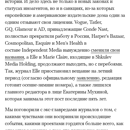
истории. И дело здесь не только в новых законах и
статусах иноагентов, но и в санкциях, из-за которых
европейские и американские издательские дома один за
одним отзывают свои лицензии. Vogue, Tatler,
GQ, Glamour и AD, принадлежащие Conde Nast,
полностью прекратили работу в России, Harper's Bazaar,
Cosmopolitan, Esquire и Men's Health в
составе Independent Media вынужденно
сменили свои
названия
, а Elle и Marie Claire, входящие в Shkulev
Media Holding, продолжают выходить, но с перебоями.
Так, журнал Elle приостановил вещание на летний
период (согласно официальному
заявлению
, редакция
готовит осенне-зимние номера), а также лишился
главного редактора в лице Екатерины Мухиной,
которая занимала этот пост последние пять лет.
Мы поговорили с экс-главредами журналов о том, с
какими чувствами они восприняли происходящие
события, какими проектами гордятся больше всего, как