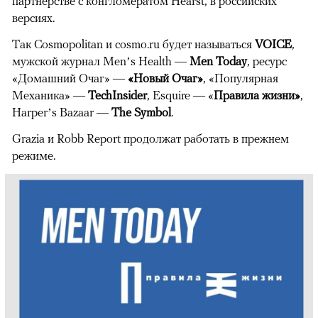
партнерстве с конгломератом Hearst, в российских
версиях.
Так Cosmopolitan и cosmo.ru будет называться
VOICE
,
мужской журнал Men’s Health —
Men Today
, ресурс
«Домашний Очаг» —
«Новый Очаг»
, «Популярная
Механика» —
TechInsider
, Esquire — «
Правила жизни»
,
Harper’s Bazaar —
The Symbol
.
Grazia и Robb Report продолжат работать в прежнем
режиме.