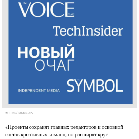
© T.ME/IMSMEDIA
«Проекты сохранят главных редакторов и основной
состав креативных команд, но расширят круг