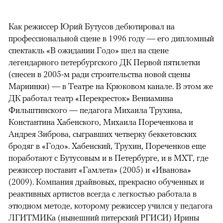
Как режиссер Юрий Бутусов дебютировал на
профессиональной сцене в 1996 году — его дипломный
спектакль «В ожидании Годо» шел на сцене
легендарного петербургского ДК Первой пятилетки
(снесен в 2005-м ради строительства новой сцены
Мариинки) — в Театре на Крюковом канале. В этом же
ДК работал театр «Перекресток» Вениамина
Фильштинского — педагога Михаила Трухина,
Константина Хабенского, Михаила Пореченкова и
Андрея Зиброва, сыгравших четверку беккетовских
бродяг в «Годо». Хабенский, Трухин, Пореченков еще
поработают с Бутусовым и в Петербурге, и в МХТ, где
режиссер поставит «Гамлета» (2005) и «Иванова»
(2009). Компания драйвовых, прекрасно обученных и
реактивных артистов всегда с легкостью работала в
этюдном методе, которому режиссер учился у педагога
ЛГИТМИКа (нынешний питерский РГИСИ) Ирины