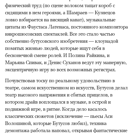
физический труд (по сцене волоком тащат короб с
сидящими в нем героями, а Шамраев — Кузнецов
ловко взбирается на висящий канат), музыкальные
цитаты из Фаустаса Латенаса, постоянного композитора
някрошюсовских спектаклей. Все это стало частью
собственно бутусовского изобретения — клоунадой
помятых жизнью людей, которые ищут себя в
бесконечной смене ролей. И Полина Райкина, и
Марьяна Спивак, и Денис Суханов ведут эту манерную,
эксцентричную игру во всех возможных регистрах.
Почувствовав тоску по реальному удовольствию в
театре, самом искусственном из искусств, Бутусов делал
театр высокого напряжения и сбитых прицелов, в
котором драйв воплощался в музыке, в острой и
подвижной игре, в ритме. Когда дело касалось
классических сюжетов (исключение — пьесы Аси
Волошиной, которые Бутусов любил), техника
демонтажа работала наповал, открывая фантастические