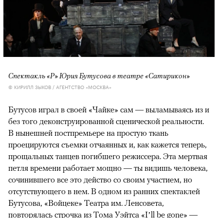
Спектакль «Р» Юрия Бутусова в театре «Сатирикон»
© КИРИЛЛ ЗЫКОВ / АГЕНТСТВО «МОСКВА»
Бутусов играл в своей «Чайке» сам — выламываясь из и
без того деконструированной сценической реальности.
В нынешней постпремьере на простую ткань
проецируются съемки отчаянных и, как кажется теперь,
прощальных танцев погибшего режиссера. Эта мертвая
петля времени работает мощно — ты видишь человека,
сочинившего все это действо со своим участием, но
отсутствующего в нем. В одном из ранних спектаклей
Бутусова, «Войцеке» Театра им. Ленсовета,
повторялась строчка из Тома Уэйтса «I’ll be gone» —