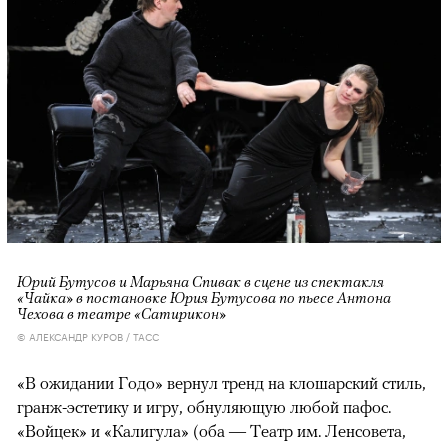
Юрий Бутусов и Марьяна Спивак в сцене из спектакля
«Чайка» в постановке Юрия Бутусова по пьесе Антона
Чехова в театре «Сатирикон»
© АЛЕКСАНДР КУРОВ / ТАСС
«В ожидании Годо» вернул тренд на клошарский стиль,
гранж-эстетику и игру, обнуляющую любой пафос.
«Войцек» и «Калигула» (оба — Театр им. Ленсовета,