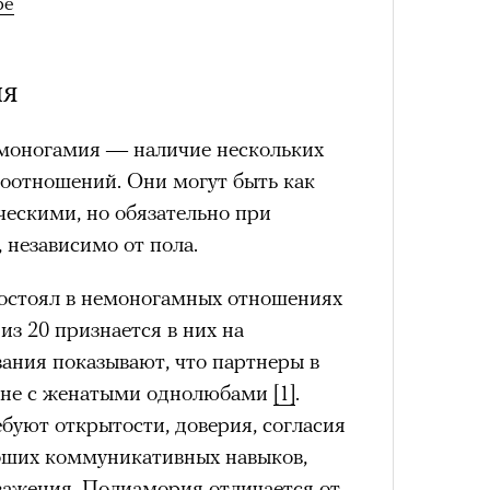
ре
ия
емоногамия — наличие нескольких
оотношений. Они могут быть как
Сможе
ческими, но обязательно при
отвеч
 независимо от пола.
остоял в немоногамных отношениях
з 20 признается в них на
ания показывают, что партнеры в
авне с женатыми однолюбами
[1]
.
уют открытости, доверия, согласия
роших коммуникативных навыков,
важения. Полиамория отличается от