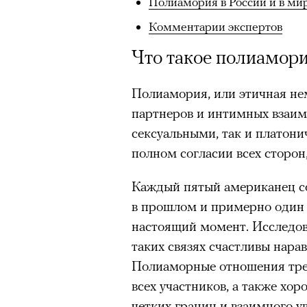
Полиамория в России и в ми
Комментарии экспертов
Что такое полиамор
Полиамория, или этичная н
партнеров и интимных взаим
сексуальными, так и платони
полном согласии всех сторон,
Каждый пятый американец с
в прошлом и примерно один и
настоящий момент. Исследов
таких связях счастливы нар
Полиаморные отношения треб
всех участников, а также хо
четких границ и взаимного у