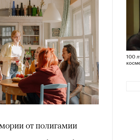
100 л
косме
амории от полигамии