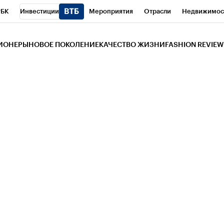
РБК
Инвестиции
Мероприятия
Отрасли
Недвижимос
и
Телеканал
РБК Вино
Спорт
Школа управления РБК
РБ
ЗИОНЕРЫ
НОВОЕ ПОКОЛЕНИЕ
КАЧЕСТВО ЖИЗНИ
FASHION REVIEW
РБК Life
Тренды
Визионеры
Национальные проекты
Горо
 Бизнес-среда
Дискуссионный клуб
Исследования
Кредитны
Газета
Спецпроекты СПб
Конференции СПб
Спецпроекты
трагентов
Политика
Экономика
Бизнес
Технологии и мед
ой валюты