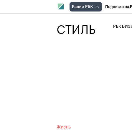
Подписка на 
РБК Компани
СТИЛЬ
РБК ВИ
РБК Курсы
Крипто
РБК
Франшизы
Проверка кон
Рынок наличн
Жизнь