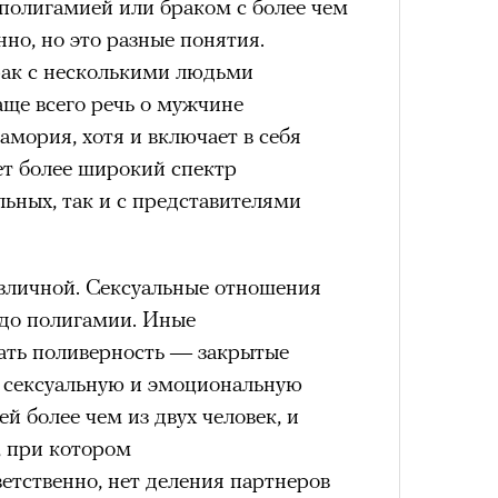
полигамией или браком с более чем
Как т
но, но это разные понятия.
выра
рак с несколькими людьми
Вост
ще всего речь о мужчине
мория, хотя и включает в себя
ет более широкий спектр
льных, так и с представителями
зличной. Сексуальные отношения
до полигамии. Иные
ать поливерность — закрытые
Умный
 сексуальную и эмоциональную
осваи
Trave
й более чем из двух человек, и
 при котором
ветственно, нет деления партнеров