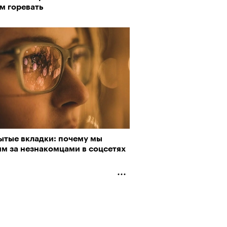
м горевать
Визионеры» и masters:dom
ели первую резиденцию
ытые вкладки: почему мы
им за незнакомцами в соцсетях
Альтман, Altman Talks: «Умение
азать — это освобождающая
а»