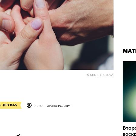
МАТ
© SHUTTERSTOCK
АВТОР
ИРИНА РУДЕВИЧ
С, ДРУЖБА
Втор
воск