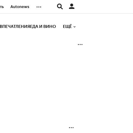
...
ть
Autonews
К Образование
ВПЕЧАТЛЕНИЯ
ЕДА И ВИНО
ЕЩЁ
д
Стиль
е рейтинги
иа
Финансы