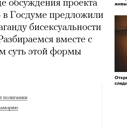
оде обсуждения проекта
живы
«РБК 
» в Госдуме предложили
пров
аганду бисексуальности
Разбираемся вместе с
ем суть этой формы
Откр
след
Кира 
т полигамии
доск
штук
иаморию