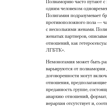
Полиаморию часто путают с 
одним человеком одновремен
Полигамия подразумевает б
противоположного пола — ча
с несколькими женами. Полиа
женатых партнеров, описыва
отношений, как гетеросексуа
ЛГБТК+.
Немоногамия может быть ра
варьируются от полиамории 
договоренности могут включ
отношения, предполагающие
преданность группе, состояще
анархию отношений, формат,
иерархия отсутствует и, соот