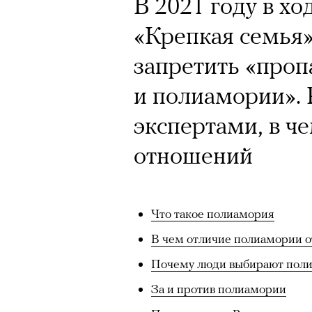
В 2021 году в х
«Крепкая семья
запретить «проп
и полиамории». 
экспертами, в ч
отношений
Что такое полиамория
В чем отличие полиамории о
Почему люди выбирают пол
За и против полиамории