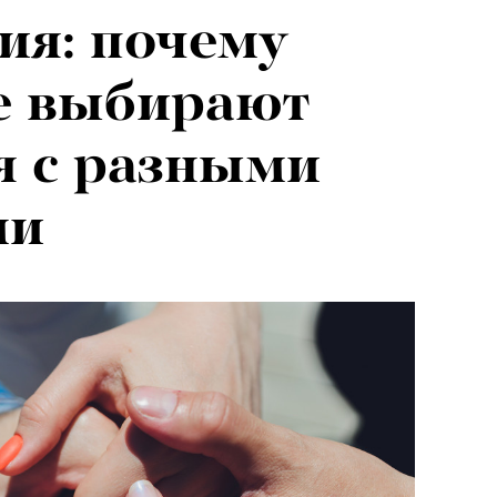
ия: почему
е выбирают
я с разными
ми