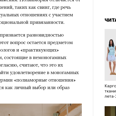
ний, таких как свинг, где речь
4 кол
пропу
суальных отношениях с участием
ЧИТ
моциональной привязанности.
признается разновидностью
этот вопрос остается предметом
сологов и «практикующих»
, состоящие в немоногамных
ласию, считают, что это их
айти удовлетворение в моногамных
Термин «полиаморные отношения»
Карго
я как личный выбор или образ
ткани
лета