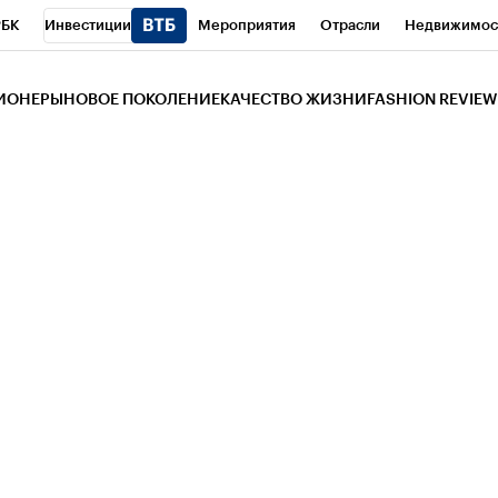
РБК
Инвестиции
Мероприятия
Отрасли
Недвижимос
и
Телеканал
РБК Вино
Спорт
Школа управления РБК
РБ
ЗИОНЕРЫ
НОВОЕ ПОКОЛЕНИЕ
КАЧЕСТВО ЖИЗНИ
FASHION REVIEW
РБК Life
Тренды
Визионеры
Национальные проекты
Горо
 Бизнес-среда
Дискуссионный клуб
Исследования
Кредитны
Газета
Спецпроекты СПб
Конференции СПб
Спецпроекты
трагентов
Политика
Экономика
Бизнес
Технологии и мед
ой валюты