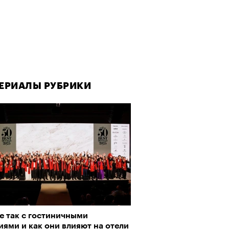
ЕРИАЛЫ РУБРИКИ
ЕРИАЛЫ РУБРИКИ
е так с гостиничными
рно-2025: Япония наносит
ями и как они влияют на отели
ной удар