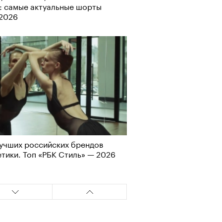
: самые актуальные шорты
Альтман, Altman Talks: «Умение
-2026
азать — это освобождающая
а»
учших российских брендов
тики. Топ «РБК Стиль» — 2026
т ли человек прожить 180 лет:
ает Станислав Скакун