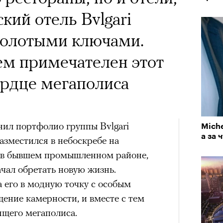
 Тыркин рассказывает о
кий отель Bvlgari
на остросоциальные
золотыми ключами.
ем примечателен этот
ердце мегаполиса
рам-канал «РБК Стиль»
лнил портфолио группы Bvlgari
Miche
Лока
а за 
Корей
разместился в небоскребе на
взро
 в бывшем промышленном районе,
ар и Жереми Труиля
ачал обретать новую жизнь.
Грэя
его в модную точку с особым
щение камерности, и вместе с тем
рное: голливудские левые и черный
ящего мегаполиса.