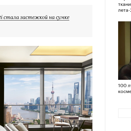
ткани
Кира 
лета
доск
ti стала застежкой на сумке
штук
100 л
косме
Сможе
отвеч