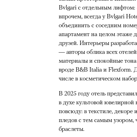
Bvlgari с отдельным лифтом: 
очнувшийся Нур) точно не б
впрочем, всегда у Bvlgari Ho
обострения мигрантского кри
объединить с соседним номе
апартамент на целом этаже 
друзей. Интерьеры разработало
Адресованн
— авторы облика всех отелей
материалы и спокойные тона
добросерд
вроде B&B Italia и Flexform. 
числе в косметическом набор
точно не б
В 2025 году отель представи
дни очередн
в духе культовой ювелирной 
мигрантск
повсюду: в текстиле, декоре
пледов с тем самым узором, 
браслеты.
00:00
/
00:00