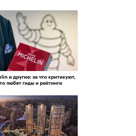
lin и другие: за что критикуют,
рно-2025: объединение двух
что любят гиды и рейтинги
 и мир, в котором нет
слых