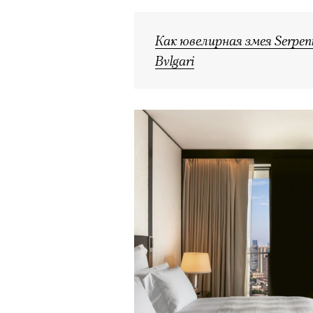
Как ювелирная змея Serpen
Bvlgari
Кадр из фильма «Зеленые глаза»
© JUNE FILMS