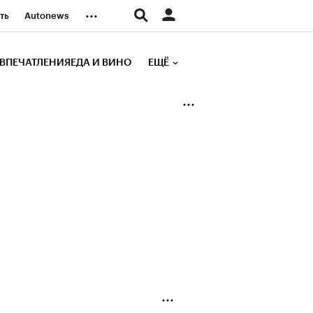
...
ть
Autonews
К Образование
ВПЕЧАТЛЕНИЯ
ЕДА И ВИНО
ЕЩЁ
д
Стиль
е рейтинги
иа
Финансы