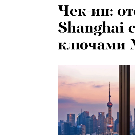
Чек-ин: от
Локарно-2
Shanghai 
показали 
ключами M
фестиваля
кино