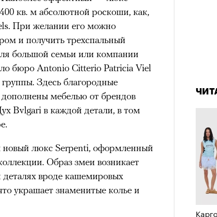
400 кв. м абсолютной роскоши, как,
удет лишним в дни очередного
tels. При желании его можно
зиса.
ром и получить трехспальный
для большой семьи или компании
 бюро Antonio Citterio Patricia Viel
4 кол
ый европейцам
пропу
 группы. Здесь благородные
«РБК 
ЧИТ
 дополнены мебелью от брендов
пров
ечный призыв
Дух Bvlgari в каждой детали, в том
е.
удет лишним в
л новый люкс Serpenti, оформленный
ого обострения
коллекции. Образ змеи возникает
ого кризиса.
 и деталях вроде кашемировых
что украшает знаменитые колье и
Карго