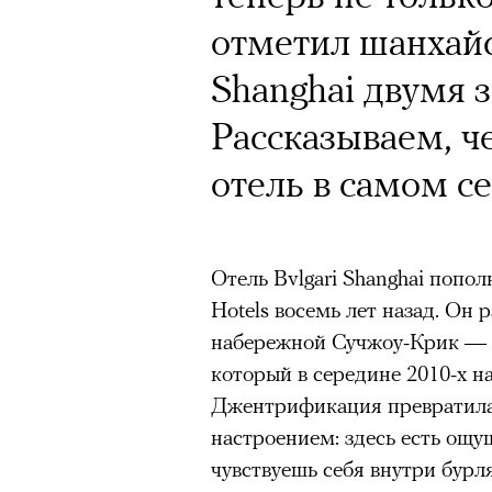
Кинокритик Стас
отметил шанхайс
первых показах 
Shanghai двумя 
темы
Рассказываем, ч
отель в самом с
Подписывайтесь на телег
Отель Bvlgari Shanghai попо
Hotels восемь лет назад. Он 
набережной Сучжоу-Крик —
Зеленые глаза» Фанни Лиат
который в середине 2010-х н
«Бумажный тигр» Джеймса 
Джентрификация превратила 
«Охота» Уэйна Вапимуквы
настроением: здесь есть ощу
Ретроспектива «Красное и че
чувствуешь себя внутри бурл
список»