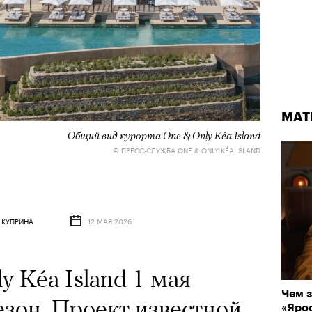
МАТ
Общий вид курорта One & Only Kéa Island
© ПРЕСС-СЛУЖБА ONE & ONLY KÉA ISLAND
 КУПРИНА
12 МАЯ 2026
 Kéa Island 1 мая
Чем з
езон. Проект известной
«Ярос