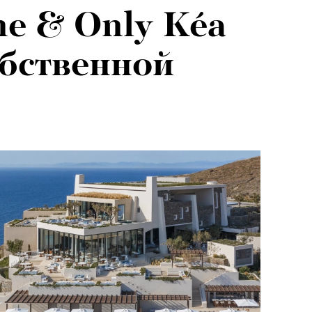
e & Only Kéa
обственной