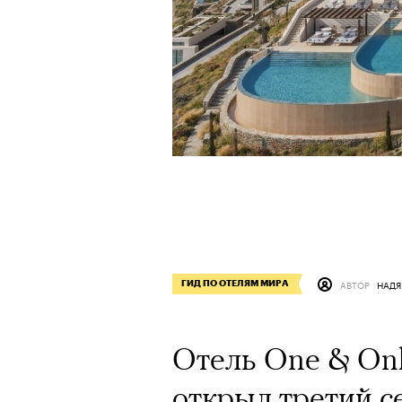
АВТОР
НАДЯ
ГИД ПО ОТЕЛЯМ МИРА
Отель One & Only
открыл третий с