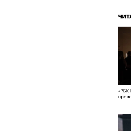
ЧИТ
«РБК 
пров