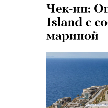
Чек-ин: On
Island с с
мариной