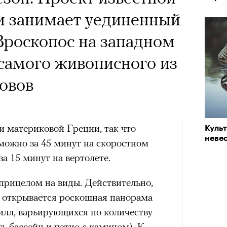
ти занимает уединенный
 Вроскопос на западном
самого живописного из
овов
и материковой Греции, так что
Куль
невес
можно за 45 минут на скоростном
за 15 минут на вертолете.
прицелом на виды. Действительно,
лл открывается роскошная панорама
вилл, варьирующихся по количеству
ть бассейн и патио с камином). К