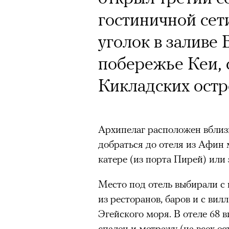
гостиничной се
уголок в заливе
побережье Кеи, 
Кикладских остр
Архипелаг расположен вблиз
добраться до отеля из Афин 
катере (из порта Пирей) или 
Место под отель выбирали с 
из ресторанов, баров и с ви
Эгейского моря. В отеле 68 
спален и метражу (на всех ес