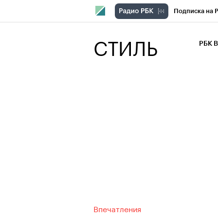
Подписка на 
РБК Компани
СТИЛЬ
РБК 
РБК Курсы
РБК Бизнес-с
Спецпроекты
Экономика
Впечатления