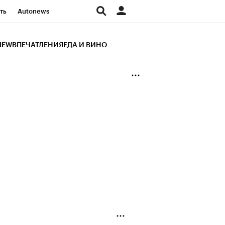
ть
Autonews
К Образование
IEW
ВПЕЧАТЛЕНИЯ
ЕДА И ВИНО
д
Стиль
Крипто
и
Франшизы
Газета
ов
Политика
ты