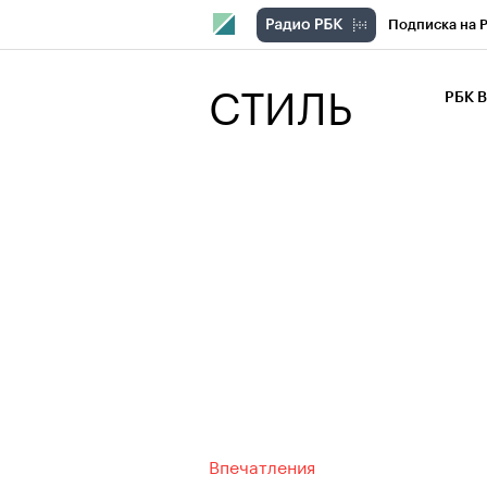
Подписка на 
РБК Компани
СТИЛЬ
РБК 
РБК Курсы
РБК Бизнес-с
Спецпроекты
Экономика
Впечатления