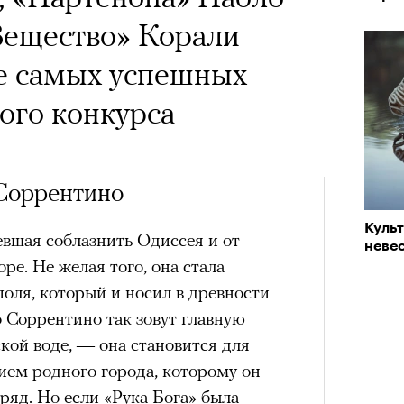
Вещество» Корали
е самых успешных
ого конкурса
Соррентино
Куль
евшая соблазнить Одиссея и от
невес
ре. Не желая того, она стала
оля, который и носил в древности
о Соррентино так зовут главную
кой воде, — она становится для
ием родного города, которому он
ряд. Но если
«Рука Бога»
была