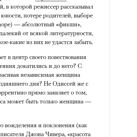
й, в которой режиссер рассказывал
й юности, потере родителей, выборе
henope) — абсолютный «фикшн»,
далекий от всякой литературности,
кое-какие из них не удастся забыть.
т в центр своего повествования
яния докатились и до него? С
красивая независимая женщина
годняшнего дня? Не Одиссей же с
ррентино прямо заявляет о том,
оса может быть только женщина —
о вожделения и поклонения (как
 писателя Джона Чивера, «красота