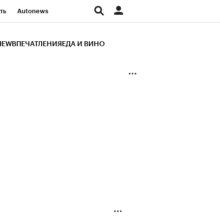
ть
Autonews
К Образование
IEW
ВПЕЧАТЛЕНИЯ
ЕДА И ВИНО
д
Стиль
Крипто
и
Франшизы
Газета
ов
Политика
ты