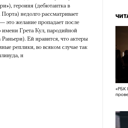
ри»), героиня (дебютантка в
 Порта) недолго рассматривает
ЧИТ
 — это желание пропадает после
о имени Грета Кул, пародийной
Раньери). Ей нравится, что актеры
ные реплики, во всяком случае так
ливуда, н
«РБК 
пров