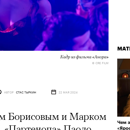
МАТ
Кадр из фильма «Анора»
© CRE FILM
АВТОР
СТАС ТЫРКИН
22 МАЯ 2024
ем Борисовым и Марком
Чем з
 «Партенопа» Паоло
«Ярос