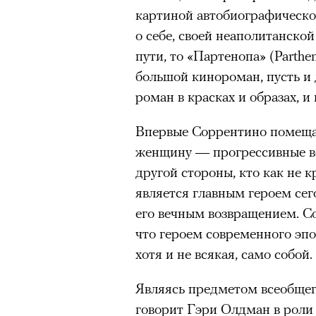
картиной автобиографическо
о себе, своей неаполитанско
пути, то «Партенопа» (Part
большой кинороман, пусть и 
роман в красках и образах, и 
Впервые Соррентино помещае
женщину — прогрессивные ве
другой стороны, кто как не 
является главным героем се
его вечным возвращением. Со
что героем современного эп
хотя и не всякая, само собой.
Являясь предметом всеобщег
говорит Гэри Олдман в роли