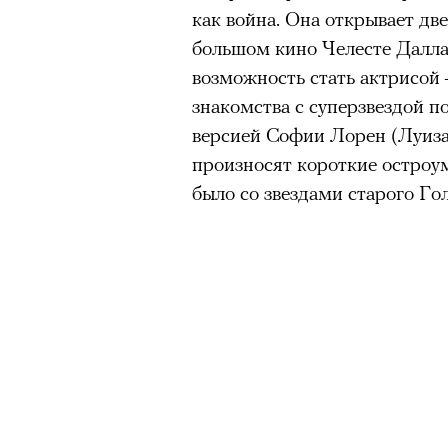
как война. Она открывает две
большом кино Челесте Далла
возможность стать актрисой
знакомства с суперзвездой п
версией Софии Лорен (Луиза 
произносят короткие остроум
было со звездами старого Гол