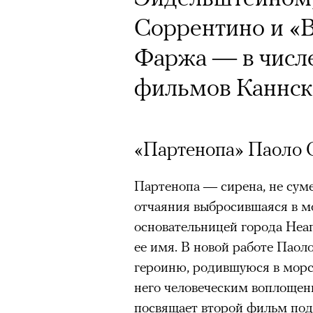
Соррентино и «
Фаржа — в числ
фильмов Каннск
«Партенопа» Паоло 
Партенопа — сирена, не сум
отчаяния выбросившаяся в мо
основательницей города Неап
ее имя. В новой работе Паол
героиню, родившуюся в морс
него человеческим воплощен
посвящает второй фильм под