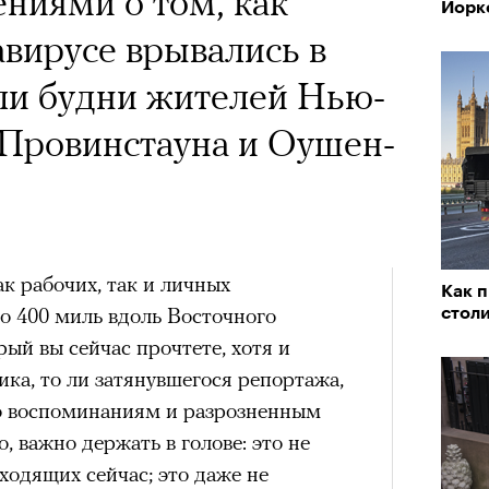
ениями о том, как
Йорк
авирусе врывались в
ли будни жителей Нью-
 Провинстауна и Оушен-
ак рабочих, так и личных
Как п
ло 400 миль вдоль Восточного
стол
ый вы сейчас прочтете, хотя и
ика, то ли затянувшегося репортажа,
о воспоминаниям и разрозненным
о, важно держать в голове: это не
ходящих сейчас; это даже не