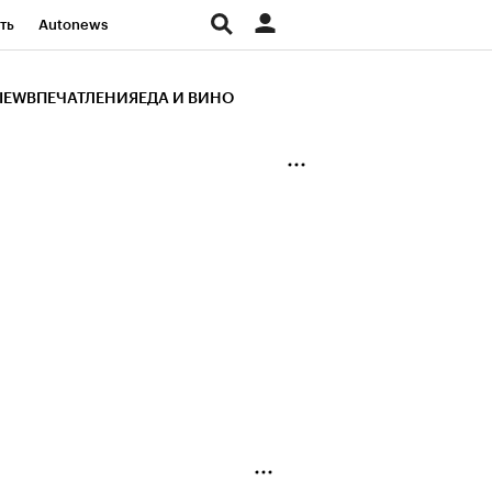
ть
Autonews
К Образование
IEW
ВПЕЧАТЛЕНИЯ
ЕДА И ВИНО
д
Стиль
Крипто
и
Франшизы
Газета
ов
Политика
ты