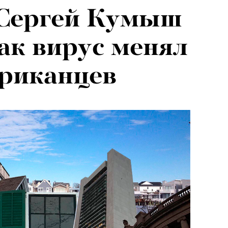
 Сергей Кумыш
как вирус менял
ериканцев