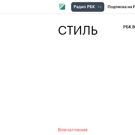
Подписка на 
РБК Компани
СТИЛЬ
РБК 
РБК Курсы
РБК Бизнес-с
Спецпроекты
Экономика
Впечатления