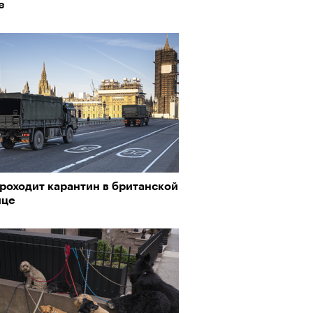
е
роходит карантин в британской
ице