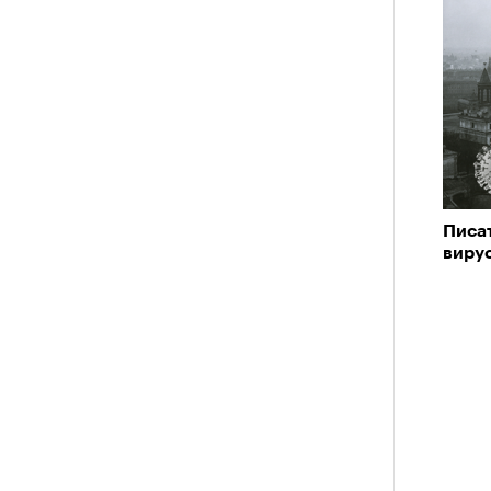
Писа
вирус