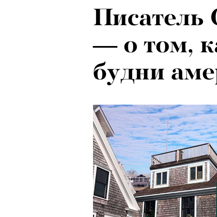
Писатель
— о том, 
будни ам