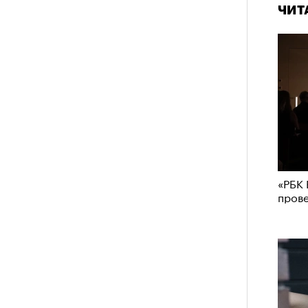
ЧИТ
«РБК 
пров