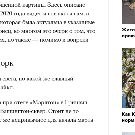
бщенной картины. Здесь описано
 2020 года видел и слышал я сам, а
 которая была актуальна в указанные
ец, во многом это очерк о том, что
Жите
прию
емя, но также — помимо и вопреки
Йорк
 света, но какой же славный
айкл.
а при отеле «Марлтон» в Гринвич-
Вашингтон-сквер. Стоит не то
Как К
е же непривычное для начала марта
норм