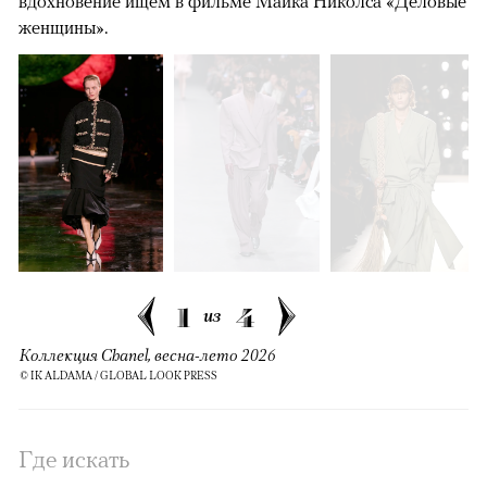
вдохновение ищем в фильме Майка Николса «Деловые
женщины».
1
4
из
Коллекция Chanel, весна-лето 2026
© IK ALDAMA / GLOBAL LOOK PRESS
Где искать