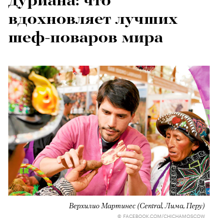
дуриана: что
вдохновляет лучших
шеф-поваров мира
Верхилио Мартинес (
Central
, Лима, Перу)
© FACEBOOK.COM/CHICHAMOSCOW