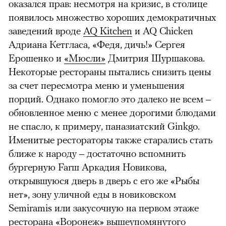
оказался прав: несмотря на кризис, в столице
появилось множество хороших демократичных
заведений вроде
AQ Kitchen
и AQ Chicken
Адриана Кетгласа, «Федя, дичь!» Сергея
Ерошенко и
«Мюсли»
Дмитрия Шуршакова.
Некоторые рестораны пытались снизить цены
за счет пересмотра меню и уменьшения
порций. Однако помогло это далеко не всем –
обновленное меню с менее дорогими блюдами
не спасло, к примеру, паназиатский Ginkgo.
Именитые рестораторы также старались стать
ближе к народу – достаточно вспомнить
бургерную Farш Аркадия Новикова,
открывшуюся дверь в дверь с его же «Рыбы
нет», зону уличной еды в новиковском
Semiramis или закусочную на первом этаже
ресторана «Воронеж»
вышеупомянутого