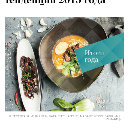
тенденций 2015 года
© РЕСТОРАНА «РЫБЫ НЕТ»; БАРА BEER HAPPENS; MADAME WONG; FARШ; «MR.
ЛИВАНЕЦ»