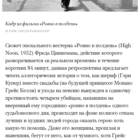
Кадр из фильма «Ровно в полдень»
© PARK CIRCUS-PARAMOUNT
Сюжет эпохального вестерна «Ровно в полдень» (High
Noon, 1952) Фреда Циннемана, действие которого
разворачивается «в реальном времени» в течение
коротких 84 минут, данная ретроспектива предлагает
читать аллегорически: история о том, как шериф (Гэри
Купер) вместо свадьбы (на будущей принцессе Монако
Грейс Келли) и ухода на пенсию вынужден в одиночку
противостоять четырем убийцам, напавшим на
вверенный ему городишко «ровно в полдень» одного
судьбоносного дня, происходит на фоне полного отказа
лучших и худших людей города оказать герою хоть
какую-то помощь. Даже его женщины, прошлая и
нынешняя, бегут от него, как от чумного, хотя Грейс