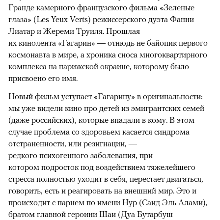
Гранде камерного французского фильма «Зеленые
глаза» (Les Yeux Verts) режиссерского дуэта Фанни
Лиатар и Жереми Труиля. Прошлая
их кинолента «Гагарин» — отнюдь не байопик первого
космонавта в мире, а хроника сноса многоквартирного
комплекса на парижской окраине, которому было
присвоено его имя.
Новый фильм уступает «Гагарину» в оригинальности:
мы уже видели кино про детей из эмигрантских семей
(даже российских), которые впадали в кому. В этом
случае проблема со здоровьем касается синдрома
отстраненности, или резигнации, —
редкого психогенного заболевания, при
котором подросток под воздействием тяжелейшего
стресса полностью уходит в себя, перестает двигаться,
говорить, есть и реагировать на внешний мир. Это и
происходит с парнем по имени Нур (Саид Эль Алами),
братом главной героини Шаи (Дуа Бутарбуш