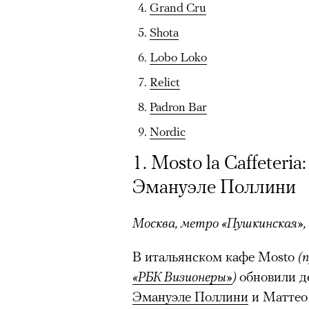
Grand Cru
«Зеленые глаза» Фа
Shota
Труиля
Lobo Loko
Relict
Фестиваль открылся с намек
Padron Bar
показом на огромном экран
камерного французского филь
Nordic
Verts) режиссерского дуэта
1. Mosto la Caffeteri
Прошлая их кинолента «Гага
Эмануэле Поллини
космонавта в мире, а хроник
комплекса на парижской окр
Москва, метро «Пушкинская»,
имя.
В итальянском кафе Mosto
(
Новый фильм уступает «Гага
«РБК Визионеры»
)
обновили д
видели кино про детей из эм
Эмануэле Поллини
и Маттео 
российских), которые впадал