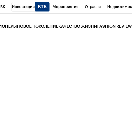
РБК
Инвестиции
Мероприятия
Отрасли
Недвижимос
и
Телеканал
РБК Вино
Спорт
Школа управления РБК
РБ
ЗИОНЕРЫ
НОВОЕ ПОКОЛЕНИЕ
КАЧЕСТВО ЖИЗНИ
FASHION REVIEW
РБК Life
Тренды
Визионеры
Национальные проекты
Горо
 Бизнес-среда
Дискуссионный клуб
Исследования
Кредитны
Газета
Спецпроекты СПб
Конференции СПб
Спецпроекты
трагентов
Политика
Экономика
Бизнес
Технологии и мед
ой валюты