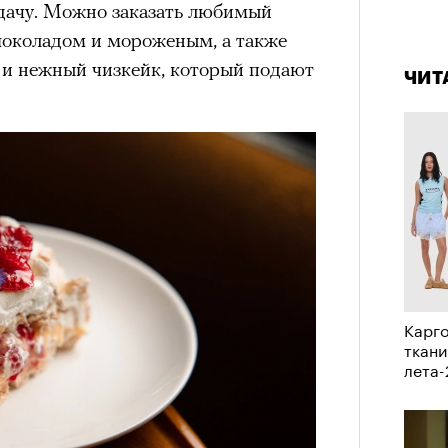
одачу. Можно заказать любимый
а
4 кол
шоколадом и мороженым, а также
пропу
ации, —
 и нежный чизкейк, который подают
вания, при котором подросток под
ЧИТ
ресса полностью уходит в себя,
ь, есть и реагировать на внешний
рнем по имени Нур (Саид Эль
оини Шаи (Дуа Бутарбуш
м отказали в получении вида на
получных европейских стран.
обудить Нура к жизни:
икает в его ужасные сны, в которых
Карго
в Европу.
ткани
лета
ЧИТ
ственной составляющей фильма его
бросердечный призыв («Только вы
ет для тех, кто не понял,