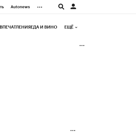
...
ть
Autonews
К Образование
ВПЕЧАТЛЕНИЯ
ЕДА И ВИНО
ЕЩЁ
д
Стиль
е рейтинги
иа
Финансы