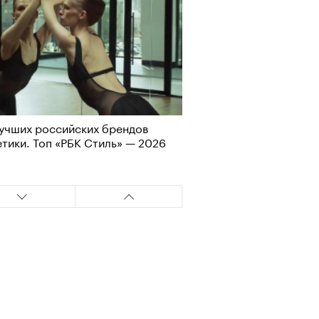
учших российских брендов
Визионеры» и masters:dom
тики. Топ «РБК Стиль» — 2026
ели первую резиденцию