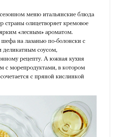
Как т
Кира 
 сезонном меню итальянские блюда
выра
доск
Вост
штук
ер страны олицетворяет кремовое
 ярким «лесным» ароматом.
шефа на лазанью по-болонски с
 деликатным соусом,
нному рецепту. А южная кухня
м с морепродуктами, в котором
 сочетается с пряной кислинкой
Умный
Сможе
осваи
отвеч
Trave