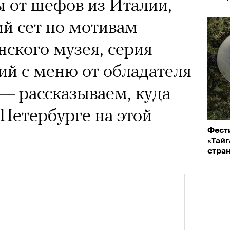
 Тыркин рассказывает о
 от шефов из Италии,
«РБК 
на остросоциальные
й сет по мотивам
пров
ского музея, серия
ий с меню от обладателя
 — рассказываем, куда
 Петербурге на этой
рам-канал «РБК Стиль»
Фест
Лока
«Тайг
Корей
стра
взро
ар и Жереми Труиля
Кира 
Грэя
доск
штук
рное: голливудские левые и черный