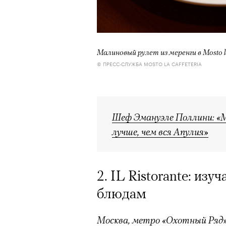
очнувшийся Нур) точно не б
обострения мигрантского кри
Малиновый рулет из меренги в Mosto la
© ПРЕСС-СЛУЖБА MOSTO LA CAFFETERIA
Адресованн
добросерд
Шеф Эмануэле Поллини: «
точно не б
лучше, чем вся Апулия»
дни очередн
2. IL Ristorante: из
мигрантск
блюдам
Москва, метро «Охотный Ряд»