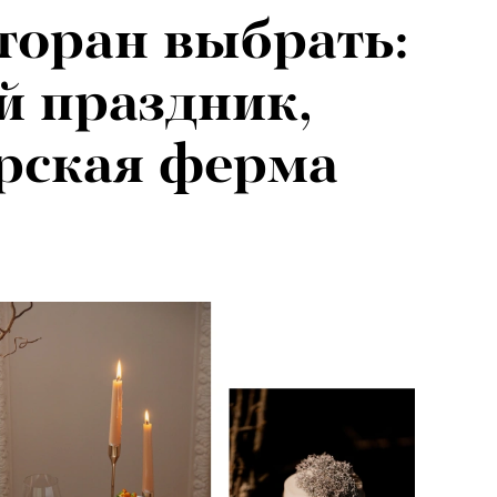
торан выбрать:
026: что
й праздник,
на открытии
рская ферма
 авторского