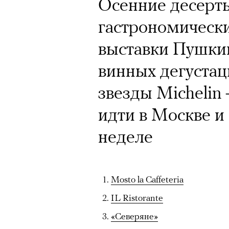
Кинокритик Стас
Осенние десерты
первых показах 
гастрономически
темы
выставки Пушкин
винных дегустац
звезды Michelin
идти в Москве и
Подписывайтесь на телег
неделе
Зеленые глаза» Фанни Лиат
«Бумажный тигр» Джеймса 
Mosto la Caffeteria
«Охота» Уэйна Вапимуквы
IL Ristorante
Ретроспектива «Красное и че
«
Северяне»
список»