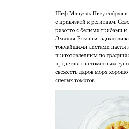
Шеф Мануэль Пизу собрал в
с привязкой к регионам. Сев
ризотто с белыми грибами и
Эмилия-Романья вдохновила 
тончайшими листами пасты и
приготовленным по традицио
представлена томатным супо
свежесть даров моря хорошо
спелых томатов.
Кадр из фильма «Зеленые глаза»
© JUNE FILMS