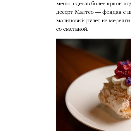
меню, сделав более яркой п
здоровьем касается синдром
десерт Маттео — фондан с 
отстраненности, или резигн
малиновый рулет из меренги
редкого психогенного заболе
со сметаной.
воздействием тяжелейшего ст
перестает двигаться, говорит
мир. Это и происходит с па
Алами), братом главной гер
М’Зауки), когда их родителя
жительство в одной из благо
Безутешная Шая пытается пр
наглотавшись таблеток, прон
их мать тонет при переправе 
При всей скромности художе
адресованный европейцам до
можете нас спасти!» — сообща