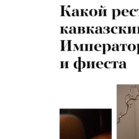
Какой рес
Локарно-2
кавказски
показали 
Императо
фестиваля
и фиеста
кино