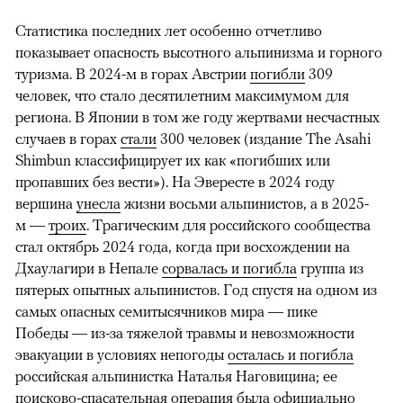
Статистика последних лет особенно отчетливо
показывает опасность высотного альпинизма и горного
туризма. В 2024-м в горах Австрии
погибли
309
человек, что стало десятилетним максимумом для
региона. В Японии в том же году жертвами несчастных
случаев в горах
стали
300 человек (издание The Asahi
Shimbun классифицирует их как «погибших или
пропавших без вести»). На Эвересте в 2024 году
вершина
унесла
жизни восьми альпинистов, а в 2025-
м —
троих
. Трагическим для российского сообщества
стал октябрь 2024 года, когда при восхождении на
Дхаулагири в Непале
сорвалась и погибла
группа из
пятерых опытных альпинистов. Год спустя на одном из
самых опасных семитысячников мира — пике
Победы — из-за тяжелой травмы и невозможности
эвакуации в условиях непогоды
осталась и погибла
российская альпинистка Наталья Наговицина; ее
поисково-спасательная операция была официально