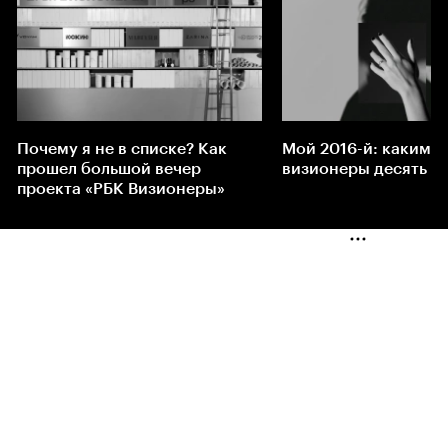
Почему я не в списке? Как
Мой 2016-й: какими
прошел большой вечер
визионеры десять ле
проекта «РБК Визионеры»
ㅤㅤㅤㅤㅤ
ㅤㅤㅤㅤㅤ