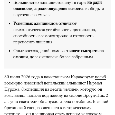
Большинство альпинистов идут в горы
не ради
опасности, а ради ощущения ясности
, свободы и
внутреннего смысла.
Успешных альпинистов отличают
психологическая устойчивость, дисциплина,
способность к самоконтролю и готовность
переносить лишения.
Опыт восхождений помогает
иначе смотреть на
эмоции
, делая человека более собранным.
30 июля 2026 года в пакистанском Каракоруме
погиб
всемирно известный непальский альпинист Нирмал
Пурджа. Экспедиция из десяти человек, которую он
возглавлял, попала под лавину на склоне Броуд-Пик. 2
августа спасатели обнаружили тела погибших. Бывший
британский спецназовец шел к историческому
рекорду — он планировал стать первым человеком,