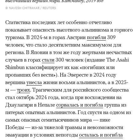
высочайших вершин мира. Катманду, 2019 год
© NAVESH CHITRAKAR / REUTERS
Статистика последних лет особенно отчетливо
показывает опасность высотного альпинизма и горного
туризма. В 2024-м в горах Австрии
погибли
309
человек, что стало десятилетним максимумом для
региона. В Японии в том же году жертвами несчастных
случаев в горах
стали
300 человек (издание The Asahi
Shimbun классифицирует их как «погибших или
пропавших без вести»). На Эвересте в 2024 году
вершина
унесла
жизни восьми альпинистов, а в 2025-
м —
троих
. Трагическим для российского сообщества
стал октябрь 2024 года, когда при восхождении на
Дхаулагири в Непале
сорвалась и погибла
группа из
пятерых опытных альпинистов. Год спустя на одном из
самых опасных семитысячников мира — пике
Победы — из-за тяжелой травмы и невозможности
эвакуации в условиях непогоды
осталась и погибла