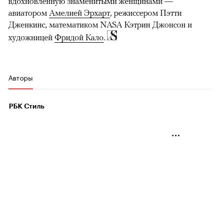
вдохновленную знаменитыми женщинами —
авиатором
Амелией Эрхарт
, режиссером Пэтти
Дженкинс, математиком NASA Кэтрин Джонсон и
художницей
Фридой Кало
.
Авторы
РБК Стиль