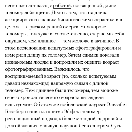
несколько лет назад с
работой
, посвященной длине
теломер лейкоцитов. Дело в том, что эта длина
ассоциирована с нашим биологическим возрастом и в
целом — с риском ранней смерти. Чем короче
теломеры, тем хуже и, соответственно, старше мы себя
ощущаем, чем длиннее — тем моложе и активнее. В
этом исследовании испытуемых сфотографировали и
измерили длину их теломер. Затем снимки показали
незнакомым людям и попросили их оценить возраст
сфотографированных. Выяснилось, что
воспринимаемый возраст (то, сколько испытуемым
давали незнакомцы) напрямую связан с длиной
теломер. Чем длиннее были теломеры, тем моложе
своего хронологического возраста выглядели
испытуемые. Об этом же нобелевский лауреат Элизабет
Блэкберн написала книгу «Эффект теломер:
революционный подход к более молодой, здоровой и
долгой жизни», ставшую научпоп-бестселлером. Суть