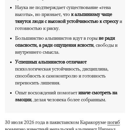
Наука не подтверждает существование «гена
высоты», но признает, что
к альпинизму чаще
тянутся люди с высокой устойчивостью к стрессу
и
готовностью к риску.
Большинство альпинистов идут в горы
не ради
опасности, а ради ощущения ясности
, свободы и
внутреннего смысла.
Успешных альпинистов отличают
психологическая устойчивость, дисциплина,
способность к самоконтролю и готовность
переносить лишения.
Опыт восхождений помогает
иначе смотреть на
эмоции
, делая человека более собранным.
30 июля 2026 года в пакистанском Каракоруме
погиб
всемирно известный непальский альпинист Нирмал