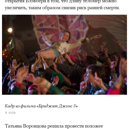
открытия Блэкберн в том, что длину теломер можно
увеличить, таким образом снизив риск ранней смерти.
Кадр из фильма «Бриджит Джонс 3»
© IMDB
Татьяна Воронцова решила провести похожее