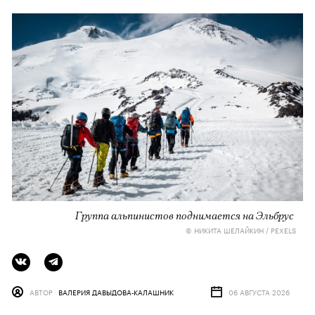
Группа альпинистов поднимается на Эльбрус
© НИКИТА ШЕЛАЙКИН / PEXELS
АВТОР
ВАЛЕРИЯ ДАВЫДОВА-КАЛАШНИК
06 АВГУСТА 2026