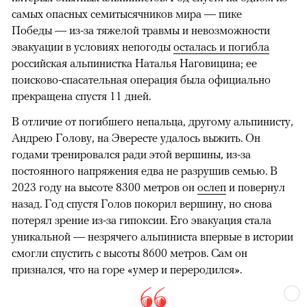
самых опасных семитысячников мира — пике
Победы — из-за тяжелой травмы и невозможности
эвакуации в условиях непогоды
осталась и погибла
российская альпинистка Наталья Наговицина; ее
поисково-спасательная операция была официально
прекращена спустя 11 дней.
В отличие от погибшего непальца, другому альпинисту,
Андрею Голову, на Эвересте удалось выжить. Он
годами тренировался ради этой вершины, из-за
постоянного напряжения едва не разрушив семью. В
2023 году на высоте 8300 метров он
ослеп
и повернул
назад. Год спустя Голов покорил вершину, но снова
потерял зрение из-за гипоксии. Его эвакуация стала
уникальной — незрячего альпиниста впервые в истории
смогли спустить с высоты 8600 метров. Сам он
признался, что на горе «умер и переродился».