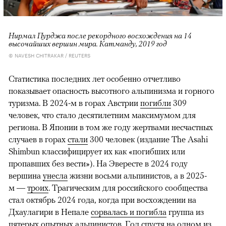
Нирмал Пурджа после рекордного восхождения на 14
высочайших вершин мира. Катманду, 2019 год
© NAVESH CHITRAKAR / REUTERS
Статистика последних лет особенно отчетливо
показывает опасность высотного альпинизма и горного
туризма. В 2024-м в горах Австрии
погибли
309
человек, что стало десятилетним максимумом для
региона. В Японии в том же году жертвами несчастных
случаев в горах
стали
300 человек (издание The Asahi
Shimbun классифицирует их как «погибших или
пропавших без вести»). На Эвересте в 2024 году
вершина
унесла
жизни восьми альпинистов, а в 2025-
м —
троих
. Трагическим для российского сообщества
стал октябрь 2024 года, когда при восхождении на
Дхаулагири в Непале
сорвалась и погибла
группа из
пятерых опытных альпинистов. Год спустя на одном из