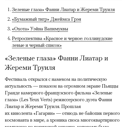
Зеленые глаза» Фанни Лиатар и Жереми Труиля
«Бумажный тигр» Джеймса Грэя
«Охота» Уэйна Вапимуквы
Ретроспектива «Красное и черное: голливудские
левые и черный список»
«Зеленые глаза» Фанни Лиатар и
Жереми Труиля
Фестиваль открылся с намеком на политическую
актуальность — показом на огромном экране Пьяццы
Гранде камерного французского фильма «Зеленые
глаза» (Les Yeux Verts) режиссерского дуэта Фанни
Лиатар и Жереми Труиля. Прошлая
их кинолента «Гагарин» — отнюдь не байопик первого
космонавта в мире, а хроника сноса многоквартирного
комплекса на парижской окраине, которому было