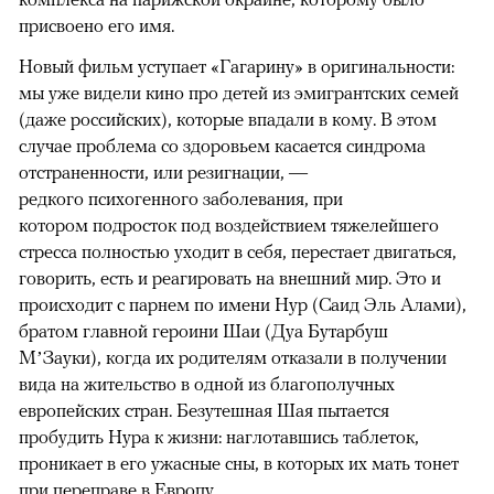
присвоено его имя.
Новый фильм уступает «Гагарину» в оригинальности:
мы уже видели кино про детей из эмигрантских семей
(даже российских), которые впадали в кому. В этом
случае проблема со здоровьем касается синдрома
отстраненности, или резигнации, —
редкого психогенного заболевания, при
котором подросток под воздействием тяжелейшего
стресса полностью уходит в себя, перестает двигаться,
говорить, есть и реагировать на внешний мир. Это и
происходит с парнем по имени Нур (Саид Эль Алами),
братом главной героини Шаи (Дуа Бутарбуш
М’Зауки), когда их родителям отказали в получении
вида на жительство в одной из благополучных
европейских стран. Безутешная Шая пытается
пробудить Нура к жизни: наглотавшись таблеток,
проникает в его ужасные сны, в которых их мать тонет
при переправе в Европу.