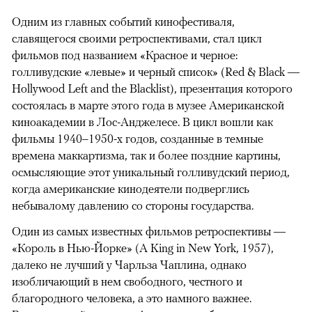
Одним из главных событий кинофестиваля,
славящегося своими ретроспективами, стал цикл
фильмов под названием «Красное и черное:
голливудские «левые» и черный список» (Red & Black —
Hollywood Left and the Blacklist), презентация которого
состоялась в марте этого года в музее Американской
киноакадемии в Лос-Анджелесе. В цикл вошли как
фильмы 1940–1950-х годов, созданные в темные
времена маккартизма, так и более поздние картины,
осмысляющие этот уникальный голливудский период,
когда американские кинодеятели подверглись
небывалому давлению со стороны государства.
Один из самых известных фильмов ретроспективы —
«Король в Нью-Йорке» (A King in New York, 1957),
далеко не лучший у Чарльза Чаплина, однако
изобличающий в нем свободного, честного и
благородного человека, а это намного важнее.