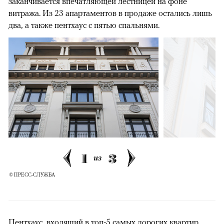
заканчивается впечатляющей лестницей на фоне
витража. Из 23 апартаментов в продаже остались лишь
два, а также пентхаус с пятью спальнями.
00:00
/
00:00
1
3
из
© ПРЕСС-СЛУЖБА
Пентхаус, входящий в топ-5 самых дорогих квартир