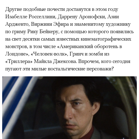
Другие подобные почести достанутся в этом году
Изабелле Росселлини, Даррену Аронофски, Азии
Ардженто, Виржини Эфира и знаменитому художнику
по гриму Рику Бейкеру, с помощью которого появились
на свет десятки самых известных кинематографических
монстров, в том числе «Американский оборотень в
Лондоне», «Человек-волк», Гринч и зомби из
«Триллера» Майкла Джексона. Впрочем, кого сегодня
пугают эти милые ностальгические персонажи?