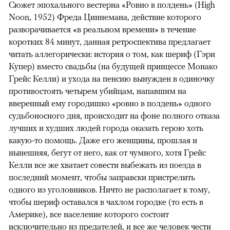
Сюжет эпохального вестерна «Ровно в полдень» (High
Noon, 1952) Фреда Циннемана, действие которого
разворачивается «в реальном времени» в течение
коротких 84 минут, данная ретроспектива предлагает
читать аллегорически: история о том, как шериф (Гэри
Купер) вместо свадьбы (на будущей принцессе Монако
Грейс Келли) и ухода на пенсию вынужден в одиночку
противостоять четырем убийцам, напавшим на
вверенный ему городишко «ровно в полдень» одного
судьбоносного дня, происходит на фоне полного отказа
лучших и худших людей города оказать герою хоть
какую-то помощь. Даже его женщины, прошлая и
нынешняя, бегут от него, как от чумного, хотя Грейс
Келли все же хватает совести выбежать из поезда в
последний момент, чтобы заправски пристрелить
одного из уголовников. Ничто не располагает к тому,
чтобы шериф оставался в чахлом городке (то есть в
Америке), все население которого состоит
исключительно из предателей, и все же человек чести