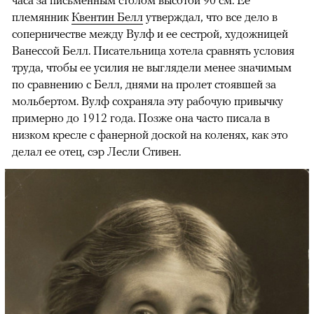
часа за письменным столом высотой 90 см. Ее
племянник
Квентин Белл
утверждал, что все дело в
соперничестве между Вулф и ее сестрой, художницей
Ванессой Белл. Писательница хотела сравнять условия
труда, чтобы ее усилия не выглядели менее значимым
по сравнению с Белл, днями на пролет стоявшей за
мольбертом. Вулф сохраняла эту рабочую привычку
примерно до 1912 года. Позже она часто писала в
низком кресле с фанерной доской на коленях, как это
делал ее отец, сэр Лесли Стивен.