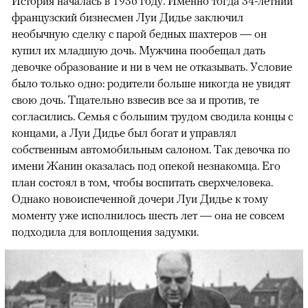
История началась в 1936 году. Именно тогда 34-летний
французский бизнесмен Луи Дидье заключил
необычную сделку с парой бедных шахтеров — он
купил их младшую дочь. Мужчина пообещал дать
девочке образование и ни в чем не отказывать. Условие
было только одно: родители больше никогда не увидят
свою дочь. Тщательно взвесив все за и против, те
согласились. Семья с большим трудом сводила концы с
концами, а Луи Дидье был богат и управлял
собственным автомобильным салоном. Так девочка по
имени Жанин оказалась под опекой незнакомца. Его
план состоял в том, чтобы воспитать сверхчеловека.
Однако новоиспеченной дочери Луи Дидье к тому
моменту уже исполнилось шесть лет — она не совсем
подходила для воплощения задумки.