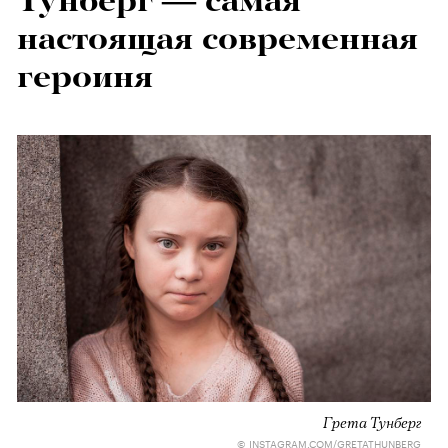
Тунберг — самая
настоящая современная
героиня
Грета Тунберг
© INSTAGRAM.COM/GRETATHUNBERG