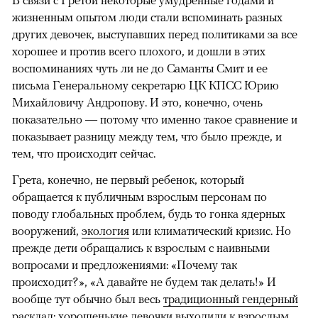
В связи с Гретой некоторые умудренные годами и
жизненным опытом люди стали вспоминать разных
других девочек, выступавших перед политиками за все
хорошее и против всего плохого, и дошли в этих
воспоминаниях чуть ли не до Саманты Смит и ее
письма Генеральному секретарю ЦК КПСС Юрию
Михайловичу Андропову. И это, конечно, очень
показательно — потому что именно такое сравнение и
показывает разницу между тем, что было прежде, и
тем, что происходит сейчас.
Грета, конечно, не первый ребенок, который
обращается к публичным взрослым персонам по
поводу глобальных проблем, будь то гонка ядерных
вооружений,
экология
или климатический кризис. Но
прежде дети обращались к взрослым с наивными
вопросами и предложениями: «Почему так
происходит?», «А давайте не будем так делать!» И
вообще тут обычно был весь
традиционный гендерный
расклад
: хорошенькие девочки выходили к взрослым