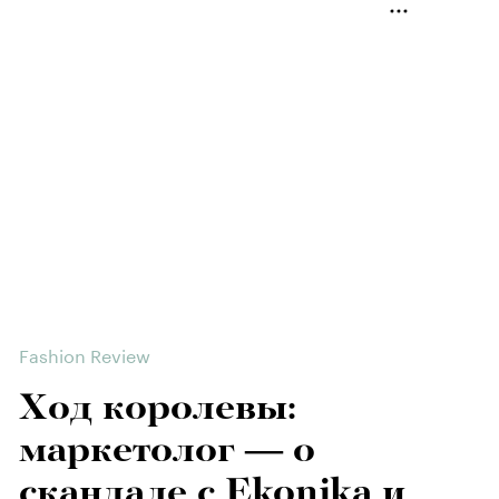
Fashion Review
Ход королевы:
маркетолог — о
скандале с Ekonika и