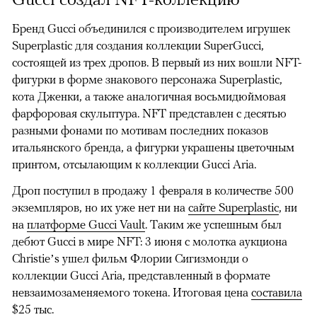
Бренд Gucci объединился с производителем игрушек
Superplastic для создания коллекции SuperGucci,
состоящей из трех дропов. В первый из них вошли NFT-
фигурки в форме знакового персонажа Superplastic,
кота Дженки, а также аналогичная восьмидюймовая
фарфоровая скульптура. NFT представлен с десятью
разными фонами по мотивам последних показов
00:00
/
00:00
итальянского бренда, а фигурки украшены цветочным
принтом, отсылающим к коллекции Gucci Aria.
Дроп поступил в продажу 1 февраля в количестве 500
экземпляров, но их уже нет ни на
сайте Superplastic
, ни
на
платформе Gucci Vault
. Таким же успешным был
дебют Gucci в мире NFT: 3 июня с молотка аукциона
Сhristie’s ушел фильм Флории Сигизмонди о
коллекции Gucci Aria, представленный в формате
невзаимозаменяемого токена. Итоговая цена
составила
$25 тыс.