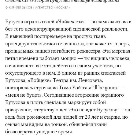
Спектакль «Р» Юрия Бутусова в театре «Сатирикон»
© КИРИЛЛ ЗЫКОВ / АГЕНТСТВО «МОСКВА»
Бутусов играл в своей «Чайке» сам — выламываясь из и
без того деконструированной сценической реальности.
В нынешней постпремьере на простую ткань
проецируются съемки отчаянных и, как кажется теперь,
прощальных танцев погибшего режиссера. Эта мертвая
петля времени работает мощно — ты видишь человека,
сочинившего все это действо со своим участием, но
отсутствующего в нем. В одном из ранних спектаклей
Бутусова, «Войцеке» Театра им. Ленсовета,
повторялась строчка из Тома Уэйтса «I’ll be gone» —
«меня не будет». Сегодняшнее вторжение экранного
Бутусова в плоть спектакля маркирует собой
призрачное, отсутствующее. Это не идет Бутусову — он
ведь был рок-иконой для людей от 20 лет и старше, но
сейчас мы видим на тонкой, сбившейся ткани
безвозвратно ушедшее время.