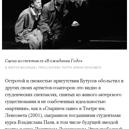
Сцена из спектакля «В ожидании Годо»
© ВИКТОР ВАСИЛЬЕВ / ПРЕСС-СЛУЖБА ТЕАТРА ИМЕНИ ЛЕНСОВЕТА
Остротой и свежестью присутствия Бутусов обольстил и
других своих артистов-соавторов: это видно в
студенческих спектаклях, сшитых из живого актерского
существования и не озабоченных идеальностью
«картинки», как в «Старшем сыне» в Театре им.
Ленсовета (2001), сыгранном тогдашними студентами
курса Владислава Пази, в том числе будущей звездой