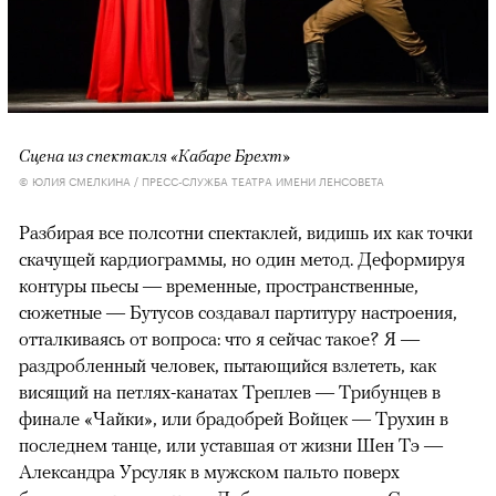
Сцена из спектакля «Кабаре Брехт»
© ЮЛИЯ СМЕЛКИНА / ПРЕСС-СЛУЖБА ТЕАТРА ИМЕНИ ЛЕНСОВЕТА
Разбирая все полсотни спектаклей, видишь их как точки
скачущей кардиограммы, но один метод. Деформируя
контуры пьесы — временные, пространственные,
сюжетные — Бутусов создавал партитуру настроения,
отталкиваясь от вопроса: что я сейчас такое? Я —
раздробленный человек, пытающийся взлететь, как
висящий на петлях-канатах Треплев — Трибунцев в
финале «Чайки», или брадобрей Войцек — Трухин в
последнем танце, или уставшая от жизни Шен Тэ —
Александра Урсуляк в мужском пальто поверх