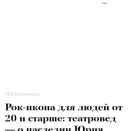
РБК Визионеры
Рок-икона для людей от
20 и старше: театровед
— о наследии Юрия