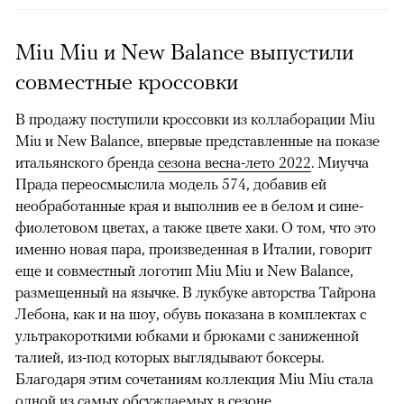
Miu Miu и New Balance выпустили
совместные кроссовки
В продажу поступили кроссовки из коллаборации Miu
Miu и New Balance, впервые представленные на показе
итальянского бренда
сезона весна-лето 2022
. Миучча
Прада переосмыслила модель 574, добавив ей
необработанные края и выполнив ее в белом и сине-
фиолетовом цветах, а также цвете хаки. О том, что это
именно новая пара, произведенная в Италии, говорит
еще и совместный логотип Miu Miu и New Balance,
размещенный на язычке. В лукбуке авторства Тайрона
Лебона, как и на шоу, обувь показана в комплектах с
ультракороткими юбками и брюками с заниженной
талией, из-под которых выглядывают боксеры.
Благодаря этим сочетаниям коллекция Miu Miu стала
одной из самых обсуждаемых в сезоне.