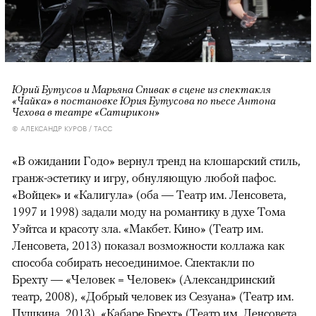
Юрий Бутусов и Марьяна Спивак в сцене из спектакля
«Чайка» в постановке Юрия Бутусова по пьесе Антона
Чехова в театре «Сатирикон»
© АЛЕКСАНДР КУРОВ / ТАСС
«В ожидании Годо» вернул тренд на клошарский стиль,
гранж-эстетику и игру, обнуляющую любой пафос.
«Войцек» и «Калигула» (оба — Театр им. Ленсовета,
1997 и 1998) задали моду на романтику в духе Тома
Уэйтса и красоту зла. «Макбет. Кино» (Театр им.
Ленсовета, 2013) показал возможности коллажа как
способа собирать несоединимое. Спектакли по
Брехту — «Человек = Человек» (Александринский
театр, 2008), «Добрый человек из Сезуана» (Театр им.
Пушкина, 2013), «Кабаре Брехт» (Театр им. Ленсовета,