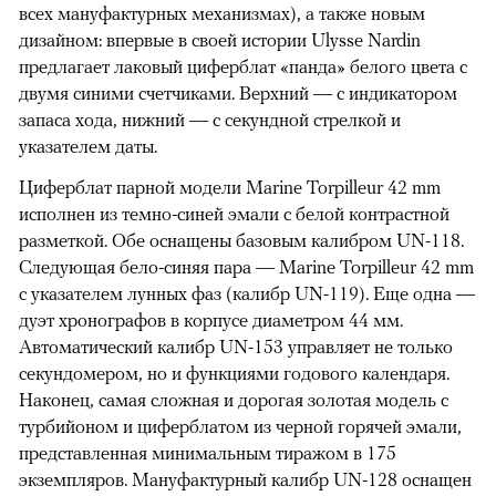
всех мануфактурных механизмах), а также новым
дизайном: впервые в своей истории Ulysse Nardin
предлагает лаковый циферблат «панда» белого цвета с
двумя синими счетчиками. Верхний — с индикатором
запаса хода, нижний — с секундной стрелкой и
указателем даты.
Циферблат парной модели Marine Torpilleur 42 mm
исполнен из темно-синей эмали с белой контрастной
разметкой. Обе оснащены базовым калибром UN-118.
Следующая бело-синяя пара — Marine Torpilleur 42 mm
с указателем лунных фаз (калибр UN-119). Еще одна —
дуэт хронографов в корпусе диаметром 44 мм.
Автоматический калибр UN-153 управляет не только
секундомером, но и функциями годового календаря.
Наконец, самая сложная и дорогая золотая модель с
турбийоном и циферблатом из черной горячей эмали,
представленная минимальным тиражом в 175
экземпляров. Мануфактурный калибр UN-128 оснащен