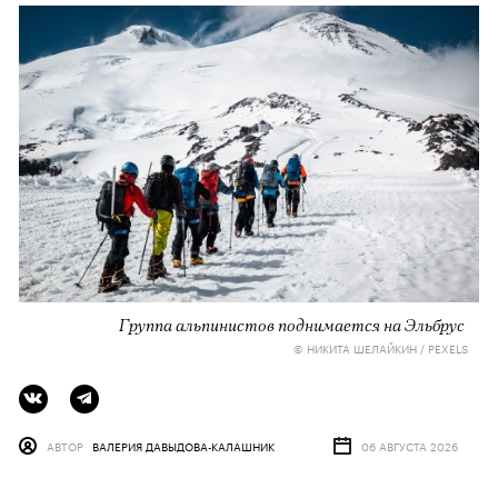
Группа альпинистов поднимается на Эльбрус
© НИКИТА ШЕЛАЙКИН / PEXELS
АВТОР
ВАЛЕРИЯ ДАВЫДОВА-КАЛАШНИК
06 АВГУСТА 2026