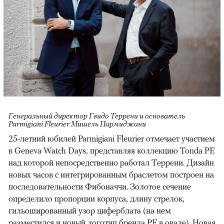
Генеральный директор Гвидо Террени и основатель
Parmigiani Fleurier Мишель Пармиджани
25-летний юбилей Parmigiani Fleurier отмечает участием
в Geneva Watch Days, представляя коллекцию Tonda PF,
над которой непосредственно работал Террени. Дизайн
новых часов с интегрированным браслетом построен на
последовательности Фибоначчи. Золотое сечение
определило пропорции корпуса, длину стрелок,
гильошированный узор циферблата (на нем
разместился и новый логотип бренда PF в овале). Новая