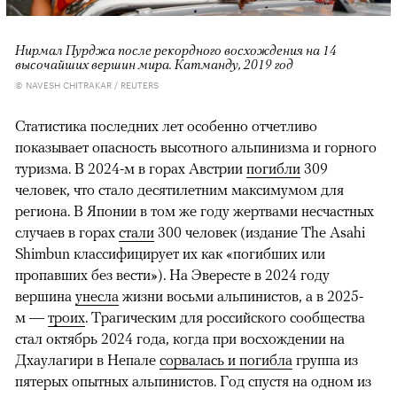
Нирмал Пурджа после рекордного восхождения на 14
высочайших вершин мира. Катманду, 2019 год
© NAVESH CHITRAKAR / REUTERS
Статистика последних лет особенно отчетливо
показывает опасность высотного альпинизма и горного
туризма. В 2024-м в горах Австрии
погибли
309
человек, что стало десятилетним максимумом для
региона. В Японии в том же году жертвами несчастных
случаев в горах
стали
300 человек (издание The Asahi
Shimbun классифицирует их как «погибших или
пропавших без вести»). На Эвересте в 2024 году
вершина
унесла
жизни восьми альпинистов, а в 2025-
м —
троих
. Трагическим для российского сообщества
стал октябрь 2024 года, когда при восхождении на
Дхаулагири в Непале
сорвалась и погибла
группа из
пятерых опытных альпинистов. Год спустя на одном из