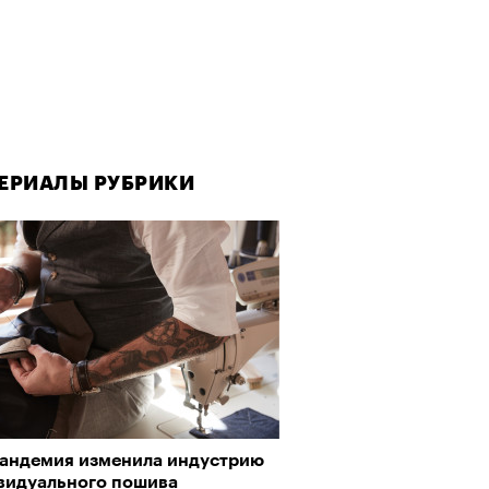
ЕРИАЛЫ РУБРИКИ
ЕРИАЛЫ РУБРИКИ
пандемия изменила индустрию
рно-2025: Япония наносит
видуального пошива
ной удар