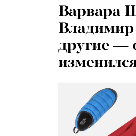
Варвара 
Локарно-2
Владимир
показали 
другие — 
фестиваля
изменился
кино