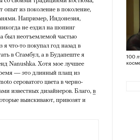
удет лишним в дни очередного
 опыт из поколение в поколение,
зиса.
анями. Например, Индонезия,
никогда не ездил на шопинг
да был неотъемлемой частью
 я что-то покупал год назад в
ый европейцам
ать в Стамбул, а в Будапеште я
100 л
«РБК 
косме
пров
енд Nanushka. Хотя мое лучшее
ечный призыв
время — это длинный плащ из
удет лишним в
oto сероватого цвета в черно-
вами известных дизайнеров. Благо,
в
ого обострения
которые выискивают, привозят и
ого кризиса.