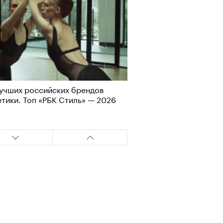
учших российских брендов
Визионеры» и masters:dom
тики. Топ «РБК Стиль» — 2026
ели первую резиденцию