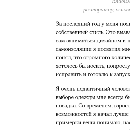
Владим
ресторатор, основа
«Зеленые глаза» Фа
Труиля
За последний год у меня поя
собственный стиль. Это вызва
Фестиваль открылся с намек
сам заниматься дизайном и
показом на огромном экран
самоизоляции я посвятил мн
камерного французского филь
понял, что огромного количе
Verts) режиссерского дуэта
хотелось бы носить, попросту
Прошлая их кинолента «Гага
исправить и готовлю к запус
космонавта в мире, а хроник
комплекса на парижской окр
Я очень педантичный челове
имя.
выборе одежды мне всегда 
посадка. Со временем, взро
Новый фильм уступает «Гага
возможностей я начал лучше 
видели кино про детей из эм
примерки вещи понимаю, нас
российских), которые впадал