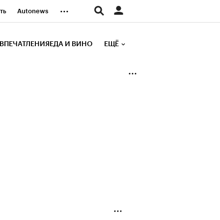
...
ть
Autonews
К Образование
ВПЕЧАТЛЕНИЯ
ЕДА И ВИНО
ЕЩЁ
д
Стиль
е рейтинги
иа
Финансы