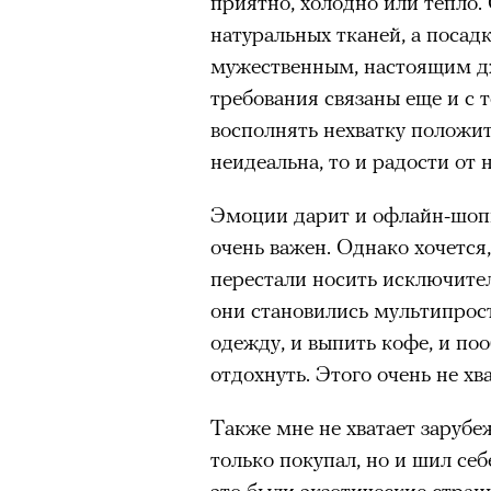
приятно, холодно или тепло.
здоровьем касается синдром
натуральных тканей, а посад
отстраненности, или резигн
мужественным, настоящим 
редкого психогенного заболе
требования связаны еще и с 
воздействием тяжелейшего ст
восполнять нехватку положи
перестает двигаться, говорит
неидеальна, то и радости от н
мир. Это и происходит с па
Алами), братом главной гер
Эмоции дарит и офлайн-шопи
М’Зауки), когда их родителя
очень важен. Однако хочется
жительство в одной из благо
перестали носить исключите
Безутешная Шая пытается пр
они становились мультипрос
наглотавшись таблеток, прон
одежду, и выпить кофе, и по
их мать тонет при переправе 
отдохнуть. Этого очень не хва
00:00
/
00:00
При всей скромности художе
Также мне не хватает зарубе
адресованный европейцам до
только покупал, но и шил себ
можете нас спасти!» — сообща
это были экзотические стра