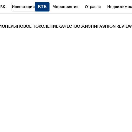
РБК
Инвестиции
Мероприятия
Отрасли
Недвижимос
и
Телеканал
РБК Вино
Спорт
Школа управления РБК
РБ
ЗИОНЕРЫ
НОВОЕ ПОКОЛЕНИЕ
КАЧЕСТВО ЖИЗНИ
FASHION REVIEW
РБК Life
Тренды
Визионеры
Национальные проекты
Горо
 Бизнес-среда
Дискуссионный клуб
Исследования
Кредитны
Газета
Спецпроекты СПб
Конференции СПб
Спецпроекты
трагентов
Политика
Экономика
Бизнес
Технологии и мед
ой валюты