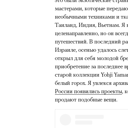
очнувшийся Нур) точно не б
мастерами, которые передают
обострения мигрантского кри
необычными техниками и тк
Таиланд, Индия, Вьетнам. Я 
целенаправленно, но он всег
путешествий. В последний раз
Адресованн
Израиле, осенью удалось слет
открыл для себя молодой бр
добросерд
приобретение за последнее 
точно не б
старой коллекции Yohji Yamam
белый горох. Я увлекся архи
дни очередн
России появились проекты
, 
продают подобные вещи.
мигрантск