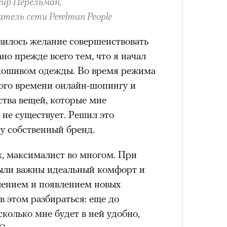
ир Перельман,
тель сети Perelman People
нни Лиатар и Жереми
вилось желание совершенствовать
Лока
но прежде всего тем, что я начал
бассе
ом на политическую актуальность —
 пошивом одежды. Во время режима
пуст
е Пьяццы Гранде
ого времени онлайн-шопингу и
Сможе
ма «Зеленые глаза» (Les Yeux
ства вещей, которые мне
отвеч
 Фанни Лиатар и Жереми Труиля.
 не существует. Решил это
рин» — отнюдь не байопик первого
ку собственный бренд.
а сноса многоквартирного
аине, которому было присвоено его
к, максималист во многом. При
были важны идеальный комфорт и
слением и появлением новых
рину» в оригинальности: мы уже
в этом разбираться: еще до
игрантских семей (даже
колько мне будет в ней удобно,
и в кому. В этом случае проблема со