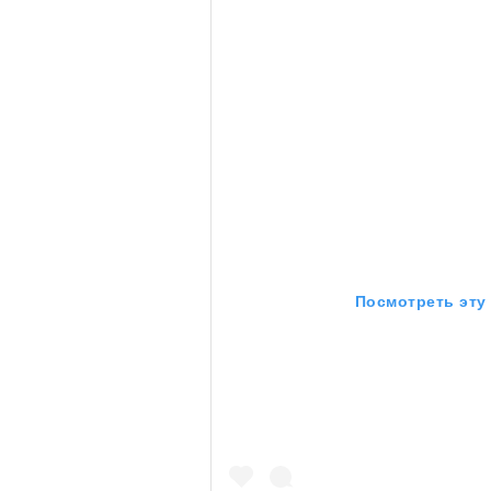
Посмотреть эту
Кадр из фильма «Зеленые глаза»
© JUNE FILMS