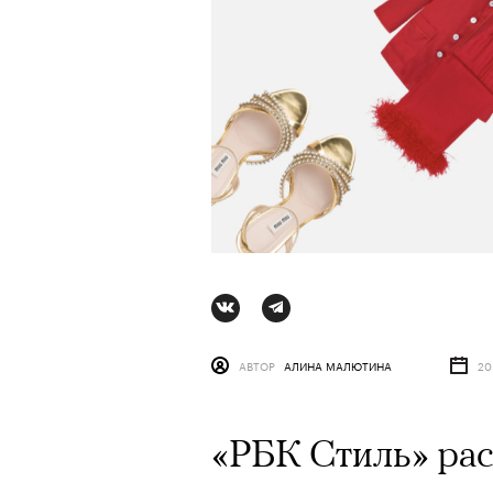
АВТОР
АЛИНА МАЛЮТИНА
20
АВТОР
СТАС ТЫРКИН
06 АВГУ
«РБК Стиль» рас