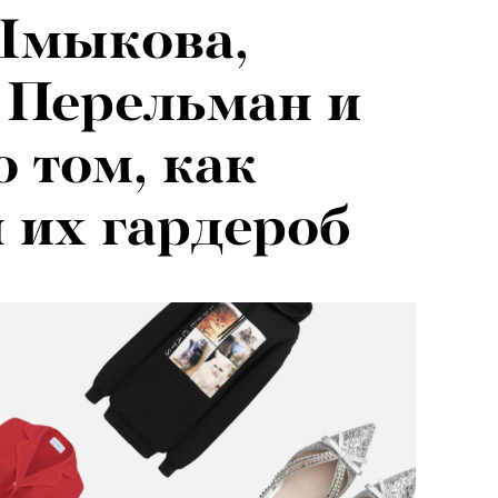
Шмыкова,
026: что
 Перельман и
на открытии
о том, как
 авторского
 их гардероб