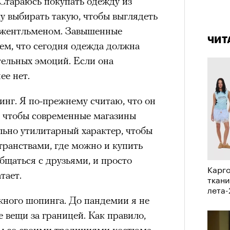
 Стараюсь покупать одежду из
а
4 кол
ку выбирать такую, чтобы выглядеть
пропу
ации, —
джентльменом. Завышенные
вания, при котором подросток под
ЧИТ
тем, что сегодня одежда должна
ресса полностью уходит в себя,
тельных эмоций. Если она
ь, есть и реагировать на внешний
ее нет.
рнем по имени Нур (Саид Эль
оини Шаи (Дуа Бутарбуш
нг. Я по-прежнему считаю, что он
м отказали в получении вида на
, чтобы современные магазины
получных европейских стран.
льно утилитарный характер, чтобы
обудить Нура к жизни:
транствами, где можно и купить
икает в его ужасные сны, в которых
общаться с друзьями, и просто
Карго
в Европу.
тает.
ткани
лета
ЧИТ
ственной составляющей фильма его
жного шопинга. До пандемии я не
бросердечный призыв («Только вы
е вещи за границей. Как правило,
ет для тех, кто не понял,
ны со своими традициями костюма,